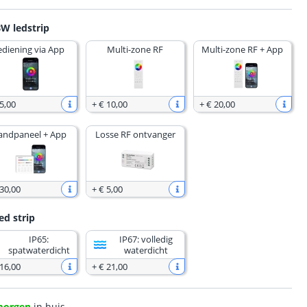
W ledstrip
ediening via App
Multi-zone RF
Multi-zone RF + App
5
,
00
+
€ 10
,
00
+
€ 20
,
00
ndpaneel + App
Losse RF ontvanger
 30
,
00
+
€ 5
,
00
ed strip
IP65:
IP67: volledig
spatwaterdicht
waterdicht
 16
,
00
+
€ 21
,
00
morgen
in huis