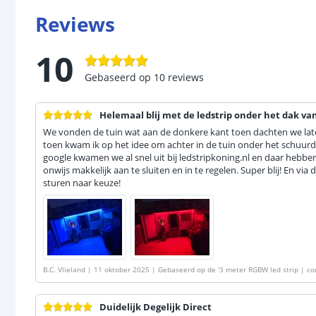
Reviews
10
Gebaseerd op
10
reviews
Helemaal blij met de ledstrip onder het dak va
We vonden de tuin wat aan de donkere kant toen dachten we laten
toen kwam ik op het idee om achter in de tuin onder het schuurd
google kwamen we al snel uit bij ledstripkoning.nl en daar hebben
onwijs makkelijk aan te sluiten en in te regelen. Super blij! En via
sturen naar keuze!
B.C. Vlieland
|
11 oktober 2025
|
Gebaseerd op de
'
3 meter RGBW led strip | co
Duidelijk Degelijk Direct