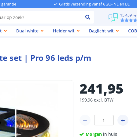
r garantie
Gratis verzending vanaf € 20,- NL en BE
15.439 re
t
Dual white
Helder wit
Daglicht wit
COB
e set | Pro 96 leds p/m
241
,
95
199
,
96
excl.
BTW
Morgen
in huis