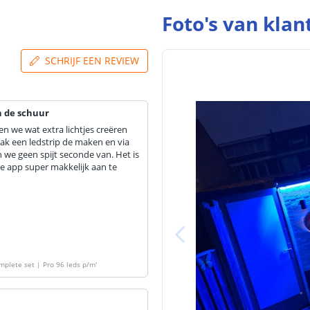
Foto's van klan
SCHRIJF EEN REVIEW
n de schuur
 we wat extra lichtjes creëren
ak een ledstrip de maken en via
 we geen spijt seconde van. Het is
 de app super makkelijk aan te
mplete set | Pro 96 leds p/m
'