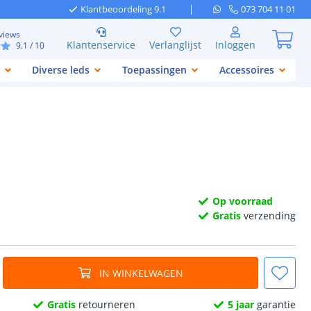
Klantbeoordeling 9.1
073 704 11 01
views
Klantenservice
Verlanglijst
Inloggen
9.1
/ 10
Diverse leds
Toepassingen
Accessoires
Op voorraad
Gratis
verzending
IN WINKELWAGEN
Gratis
retourneren
5 jaar
garantie