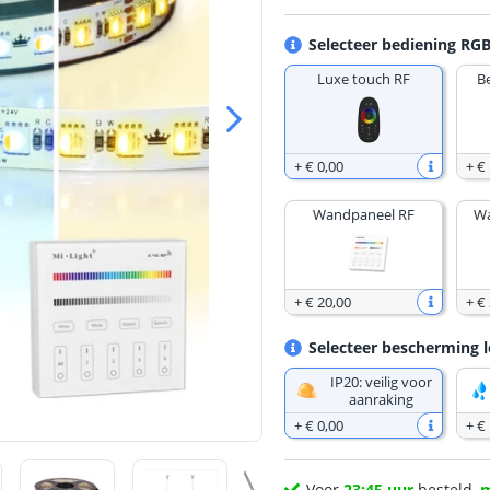
Selecteer bediening RGB
Luxe touch RF
B
+
€ 0
,
00
+
€ 
Wandpaneel RF
Wa
+
€ 20
,
00
+
€
Selecteer bescherming l
IP20: veilig voor
aanraking
+
€ 0
,
00
+
€
Voor
23:45 uur
besteld,