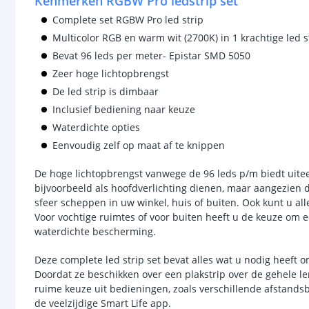
Kenmerken RGBW Pro ledstrip set
Complete set RGBW Pro led strip
Multicolor RGB en warm wit (2700K) in 1 krachtige led s
Bevat 96 leds per meter- Epistar SMD 5050
Zeer hoge lichtopbrengst
De led strip is dimbaar
Inclusief bediening naar keuze
Waterdichte opties
Eenvoudig zelf op maat af te knippen
De hoge lichtopbrengst vanwege de 96 leds p/m biedt uite
bijvoorbeeld als hoofdverlichting dienen, maar aangezien d
sfeer scheppen in uw winkel, huis of buiten. Ook kunt u a
Voor vochtige ruimtes of voor buiten heeft u de keuze om
waterdichte bescherming.
Deze complete led strip set bevat alles wat u nodig heeft o
Doordat ze beschikken over een plakstrip over de gehele le
ruime keuze uit bedieningen, zoals verschillende afstand
de veelzijdige Smart Life app.