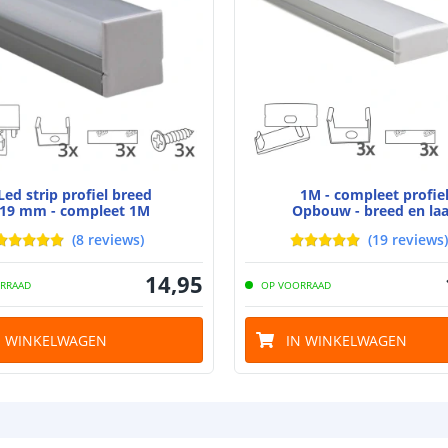
bescherming (I
Achtergrondkle
Plakstrip
Breedte led st
Led strip profiel breed
1M - compleet profie
19 mm - compleet 1M
Opbouw - breed en la
(
8
reviews
)
(
19
reviews
)
Dikte led strip
14
,
95
RRAAD
OP VOORRAAD
Aansluiting be
N WINKELWAGEN
IN WINKELWAGEN
Aansluiting ei