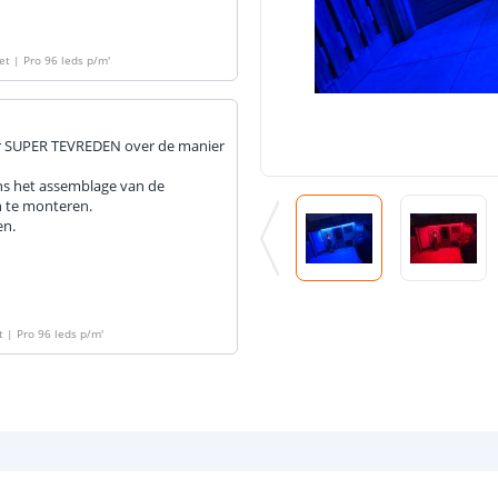
et | Pro 96 leds p/m
'
ar SUPER TEVREDEN over de manier
ens het assemblage van de
n te monteren.
en.
t | Pro 96 leds p/m
'