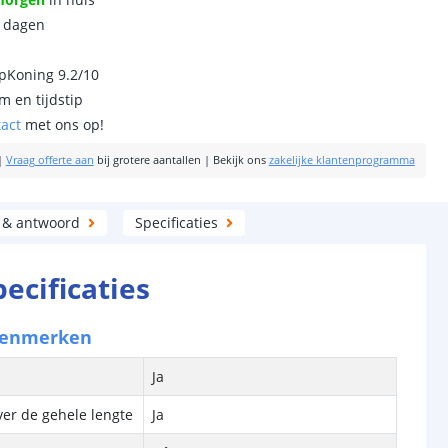
0 dagen
ipKoning 9.2/10
m en tijdstip
tact
met ons op!
|
Vraag offerte aan
bij grotere aantallen
|
Bekijk ons
zakelijke klantenprogramma
 & antwoord
Specificaties
pecificaties
kenmerken
Ja
ver de gehele lengte
Ja