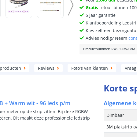
Gratis
retour binnen 10
5 jaar garantie
Klantbeoordeling Ledstr
Kies zelf een bezorgdatu
Advies nodig? Neem
con
Productnummer
:
RWCS96W-08M
 producten
Reviews
Foto's van klanten
Vraag
Korte s
B + Warm wit - 96 leds p/m
Algemene 
per meter op de strip zitten. Bij deze RGBW
Dimbaar
reëren. Dit maakt deze professionele ledstrip
3M plakstrip o