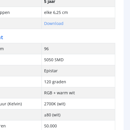
5 jaar
ippen
elke 6,25 cm
Download
ht
/m
96
5050 SMD
Epistar
120 graden
RGB + warm wit
ur (Kelvin)
2700K (wit)
±80 (wit)
ren
50.000