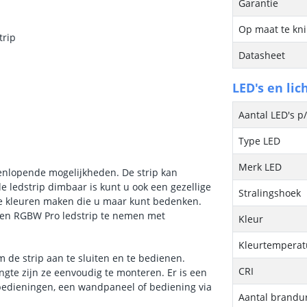
Garantie
Op maat te kn
trip
Datasheet
LED's en lic
Aantal LED's p
Type LED
Merk LED
enlopende mogelijkheden. De strip kan
e ledstrip dimbaar is kunt u ook een gezellige
Stralingshoek
lle kleuren maken die u maar kunt bedenken.
 een RGBW Pro ledstrip te nemen met
Kleur
Kleurtemperatu
m de strip aan te sluiten en te bedienen.
CRI
ngte zijn ze eenvoudig te monteren. Er is een
sbedieningen, een wandpaneel of bediening via
Aantal brandu