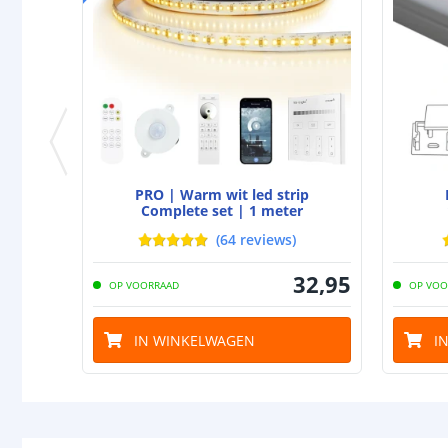
PRO | Warm wit led strip
Complete set | 1 meter
(
64
reviews
)
32
,
95
OP VOORRAAD
OP VOO
IN WINKELWAGEN
I