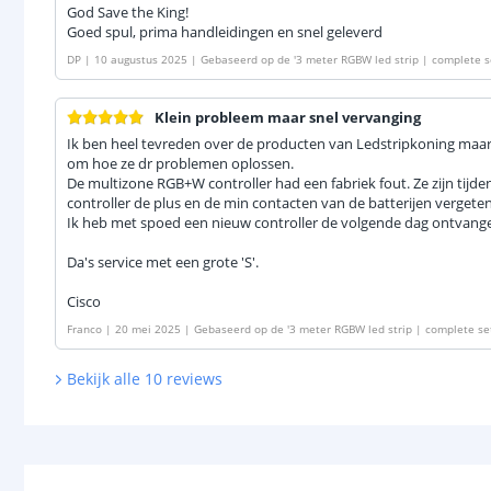
God Save the King!
Goed spul, prima handleidingen en snel geleverd
DP
|
10 augustus 2025
|
Gebaseerd op de
'
3 meter RGBW led strip | complete s
Klein probleem maar snel vervanging
Ik ben heel tevreden over de producten van Ledstripkoning ma
om hoe ze dr problemen oplossen.
De multizone RGB+W controller had een fabriek fout. Ze zijn tijd
controller de plus en de min contacten van de batterijen vergete
Ik heb met spoed een nieuw controller de volgende dag ontvang
Da's service met een grote 'S'.
Cisco
Franco
|
20 mei 2025
|
Gebaseerd op de
'
3 meter RGBW led strip | complete se
Bekijk alle
10
reviews