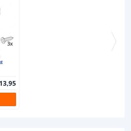
P65/67)
ur strip (PCB)
Wit
IP20: 3M 300LSE
IP65: 3M VHB
IP67: 3M VHB
rip
IP20: 12 mm
IP65: 14 mm
l
IP67: 14 mm
ag
IP20: 2 mm
IP65: 6 mm
13
,
95
IP67: 6 mm
gin
5-pins stekker type vrouw+man
nde
5-pins stekker type vrouw