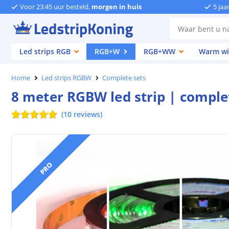
Voor 23:45 uur besteld,
morgen in huis
5 jaa
Led strips RGB
RGB+W
RGB+WW
Warm wi
Home
Led strips RGBW
Complete sets
8 meter RGBW led strip | complet
(
10
reviews
)
PRO