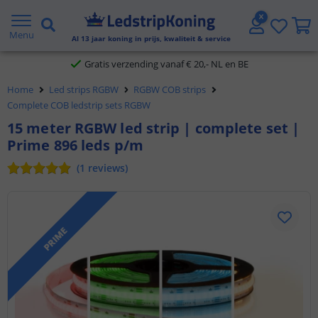
5 jaar garantie
Menu
Al
13
jaar koning in prijs, kwaliteit & service
Gratis verzending vanaf € 20,- NL en BE
Home
Led strips RGBW
RGBW COB strips
Klantbeoordeling 9.1
Complete COB ledstrip sets RGBW
15 meter RGBW led strip | complete set |
Voor 23:45 uur besteld,
morgen in huis
Prime 896 leds p/m
(
1
reviews
)
PRIME