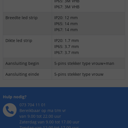
IP65: 3M VHB
IP67: 3M VHB
Breedte led strip
IP20: 12 mm
IP65: 14 mm
IP67: 14 mm
Dikte led strip
IP20: 1.7 mm
IP65: 3.7 mm
IP67: 3.7 mm
Aansluiting begin
5-pins stekker type vrouw+man
Aansluiting einde
5-pins stekker type vrouw
Hulp nodig?
073 704 11 01
Bereikbaar op ma t/m vr
van 9.00 tot 22.00 uur
Zaterdag van 9.00 tot 17.00 uur
Zondag van 12.00 tot 17.00 uur