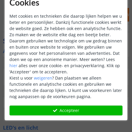
Cookies
IN WINKELWAGEN
IN WINKELW
Met cookies en technieken die daarop lijken helpen we u
beter en persoonlijker. Dankzij functionele cookies werkt
de website goed. Ze hebben ook een analytische functie.
Zo maken we de website elke dag een beetje beter.
Specificaties
Daarom gebruiken we technologie om uw gedrag binnen
en buiten onze website te volgen. We gebruiken uw
Algemene kenmerken
gegevens voor het personaliseren van advertenties. Dat
doen we op een anonieme manier.
Meer weten?
Lees
Dimbaar
Ja
hier
alles over onze cookie- en privacyverklaring. Klik op
'Accepteer' om te accepteren.
3M plakstrip over de
Ja
Kiest u voor
weigeren
?
Dan plaatsen we alleen
gehele lengte
functionele en analytische cookies en gebruiken we
technieken die daarop lijken. U kunt uw voorkeuren later
Garantie
5 jaar
nog aanpassen op de voorkeuren pagina.
Op maat te knippen
elke 3,1 cm
Accepteer
Datasheet
Download
LED's en licht