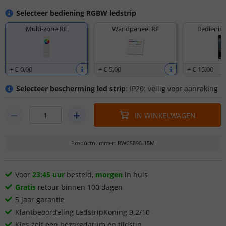
Selecteer bediening RGBW ledstrip
Multi-zone RF
Wandpaneel RF
Bediening
+
€ 0
,
00
+
€ 5
,
00
+
€ 15
,
00
Selecteer bescherming led strip
: IP20: veilig voor aanraking
IN WINKELWAGEN
Productnummer
:
RWCS896-15M
Voor
23:45 uur
besteld,
morgen
in huis
Gratis
retour binnen 100 dagen
5 jaar garantie
Klantbeoordeling LedstripKoning 9.2/10
Kies zelf een bezorgdatum en tijdstip