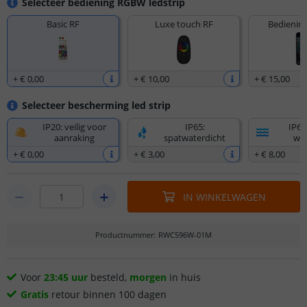
Selecteer bediening RGBW ledstrip
Basic RF
Luxe touch RF
Bediening
+
€ 0
,
00
+
€ 10
,
00
+
€ 15
,
00
Selecteer bescherming led strip
IP20: veilig voor
IP65:
IP67
aanraking
spatwaterdicht
wat
+
€ 0
,
00
+
€ 3
,
00
+
€ 8
,
00
IN WINKELWAGEN
Productnummer
:
RWCS96W-01M
Voor
23:45 uur
besteld,
morgen
in huis
Gratis
retour binnen 100 dagen