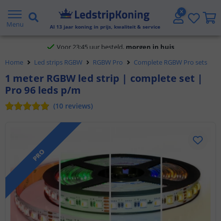
Klantbeoordeling 9.1
Menu
Al
13
jaar koning in prijs, kwaliteit & service
Voor 23:45 uur besteld,
morgen in huis
Home
Led strips RGBW
RGBW Pro
Complete RGBW Pro sets
1 meter RGBW led strip | complete set |
Pro 96 leds p/m
(
10
reviews
)
PRO