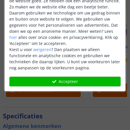
de website goed. Ze hebben ook een analytische functie.
Zo maken we de website elke dag een beetje beter.
Daarom gebruiken we technologie om uw gedrag binnen
en buiten onze website te volgen. We gebruiken uw
gegevens voor het personaliseren van advertenties. Dat
doen we op een anonieme manier.
Meer weten?
Lees
hier
alles over onze cookie- en privacyverklaring. Klik op
'Accepteer' om te accepteren.
PRO | Warm wit led strip
PRO | RGB
Kiest u voor
weigeren
?
Dan plaatsen we alleen
Complete set | 1 meter
Complete se
functionele en analytische cookies en gebruiken we
(
64
reviews
)
technieken die daarop lijken. U kunt uw voorkeuren later
nog aanpassen op de voorkeuren pagina.
32
,
95
OP VOORRAAD
OP VOORRAAD
Accepteer
IN WINKELWAGEN
IN WINKELW
Specificaties
Algemene kenmerken