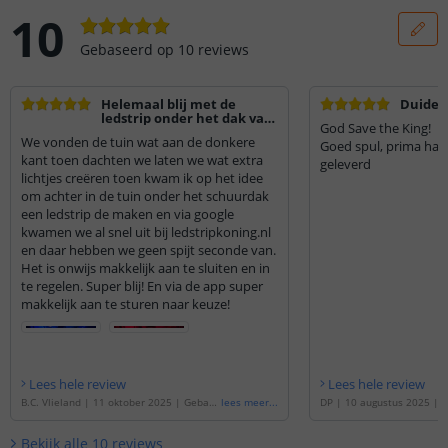
10
Gebaseerd op
10
reviews
Helemaal blij met de
Duideli
ledstrip onder het dak van
God Save the King!
de schuur
We vonden de tuin wat aan de donkere
Goed spul, prima han
kant toen dachten we laten we wat extra
geleverd
lichtjes creëren toen kwam ik op het idee
om achter in de tuin onder het schuurdak
een ledstrip de maken en via google
kwamen we al snel uit bij ledstripkoning.nl
en daar hebben we geen spijt seconde van.
Het is onwijs makkelijk aan te sluiten en in
te regelen. Super blij! En via de app super
makkelijk aan te sturen naar keuze!
Lees hele review
Lees hele review
B.C. Vlieland
|
11 oktober 2025
|
Gebase
lees meer
...
DP
|
10 augustus 2025
|
G
erd op de
'
3 meter RGBW led strip | com
e
'
3 meter RGBW led strip 
plete set | Pro 96 leds p/m
'
| Pro 96 leds p/m
'
Bekijk alle
10
reviews