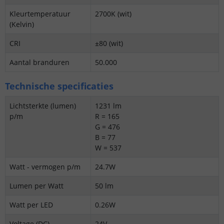
Kleurtemperatuur
2700K (wit)
(Kelvin)
CRI
±80 (wit)
Aantal branduren
50.000
Technische specificaties
Lichtsterkte (lumen)
1231 lm
p/m
R = 165
G = 476
B = 77
W = 537
Watt - vermogen p/m
24.7W
Lumen per Watt
50 lm
Watt per LED
0.26W
Voltage (DC)
24V