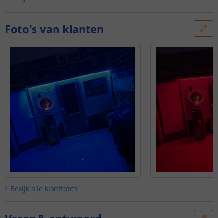
Foto's van klanten
Bekijk alle
klantfoto’s
Vraag & antwoord