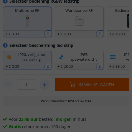
Selecteer bediening RGBW ledstrip
Multi-zone RF
Wandpaneel RF
Bediening
+
€ 0
,
00
+
€ 5
,
00
+
€ 15
,
00
Selecteer bescherming led strip
IP20: veilig voor
IP65:
IP67
aanraking
spatwaterdicht
wat
+
€ 0
,
00
+
€ 28
,
50
+
€ 38
,
50
IN WINKELWAGEN
Productnummer
:
RWCS96W-19M
Voor
23:45 uur
besteld,
morgen
in huis
Gratis
retour binnen 100 dagen