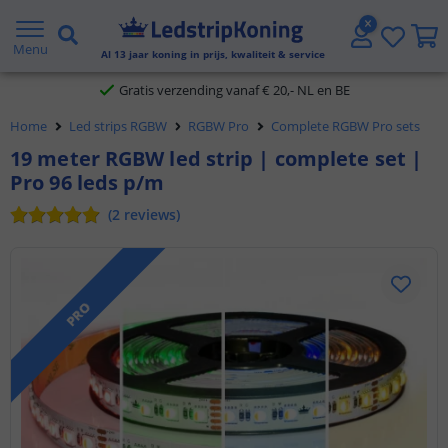
5 jaar garantie
Menu
Al
13
jaar koning in prijs, kwaliteit & service
Gratis verzending vanaf € 20,- NL en BE
Klantbeoordeling 9.1
Home
Led strips RGBW
RGBW Pro
Complete RGBW Pro sets
19 meter RGBW led strip | complete set |
Voor 23:45 uur besteld,
morgen in huis
Pro 96 leds p/m
(
2
reviews
)
PRO