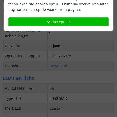
Specificaties
technieken die daarop lijken. U kunt uw voorkeuren later
nog aanpassen op de voorkeuren pagina.
Algemene kenmerken
Dimbaar
Ja
Accepteer
3M plakstrip over de
Ja
gehele lengte
Garantie
5 jaar
Op maat te knippen
elke 6,25 cm
Datasheet
Download
LED's en licht
Aantal LED's p/m
96
Type LED
5050 SMD
Merk LED
Epistar