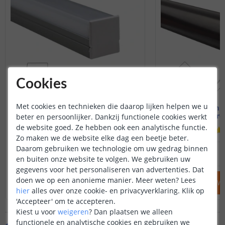
Cookies
Met cookies en technieken die daarop lijken helpen we u
Led strip profiel breed
1M - compl
19 mm - compleet 1M
Hoekprof
beter en persoonlijker. Dankzij functionele cookies werkt
de website goed. Ze hebben ook een analytische functie.
(
8
reviews
)
Zo maken we de website elke dag een beetje beter.
Daarom gebruiken we technologie om uw gedrag binnen
14
,
95
OP VOORRAAD
OP VOORRAAD
en buiten onze website te volgen. We gebruiken uw
gegevens voor het personaliseren van advertenties. Dat
doen we op een anonieme manier.
Meer weten?
Lees
IN WINKELWAGEN
IN WINKELW
hier
alles over onze cookie- en privacyverklaring. Klik op
'Accepteer' om te accepteren.
Kiest u voor
weigeren
?
Dan plaatsen we alleen
functionele en analytische cookies en gebruiken we