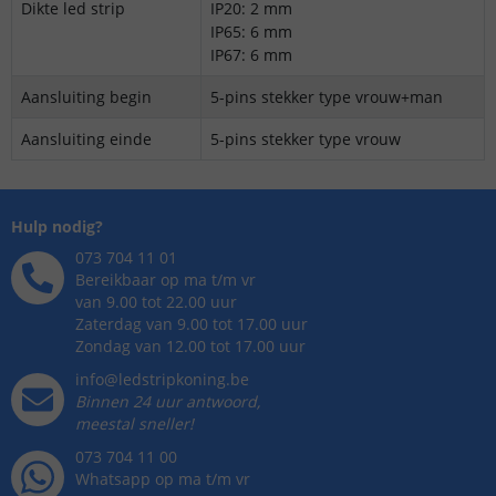
Dikte led strip
IP20: 2 mm
IP65: 6 mm
IP67: 6 mm
Aansluiting begin
5-pins stekker type vrouw+man
Aansluiting einde
5-pins stekker type vrouw
Hulp nodig?
073 704 11 01
Bereikbaar op ma t/m vr
van 9.00 tot 22.00 uur
Zaterdag van 9.00 tot 17.00 uur
Zondag van 12.00 tot 17.00 uur
info@ledstripkoning.be
Binnen 24 uur antwoord,
meestal sneller!
073 704 11 00
Whatsapp op ma t/m vr