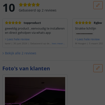
10
Gebaseerd op
2
reviews
topproduct
Rgbw le
geweldig product , eenvoudig te installeren
Strakke lichtlijn
en direct geholpen via whats app
Lees hele review
Lees hele review
karel
|
30 juni 2026
|
Gebaseerd op de
'
lees meer
...
M Hoogen
|
5 maart 2021
20 meter RGBW led strip | complete set
p de
'
16 meter RGBW led s
| Pro 96 leds p/m
'
e set | Pro 96 leds p/m
'
Bekijk alle
2
reviews
Foto's van klanten