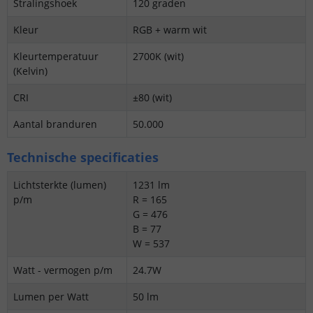
Stralingshoek
120 graden
Kleur
RGB + warm wit
Kleurtemperatuur
2700K (wit)
(Kelvin)
CRI
±80 (wit)
Aantal branduren
50.000
Technische specificaties
Lichtsterkte (lumen)
1231 lm
p/m
R = 165
G = 476
B = 77
W = 537
Watt - vermogen p/m
24.7W
Lumen per Watt
50 lm