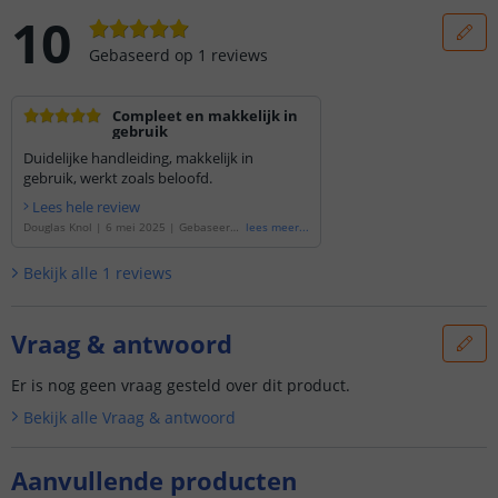
10
Gebaseerd op
1
reviews
Compleet en makkelijk in
gebruik
Duidelijke handleiding, makkelijk in
gebruik, werkt zoals beloofd.
Lees hele review
Douglas Knol
|
6 mei 2025
|
Gebaseerd
lees meer
...
op de
'
25 meter RGBW led strip | comple
te set | Pro 96 leds p/m
'
Bekijk alle
1
reviews
Vraag & antwoord
Er is nog geen vraag gesteld over dit product.
Bekijk alle
Vraag & antwoord
Aanvullende producten