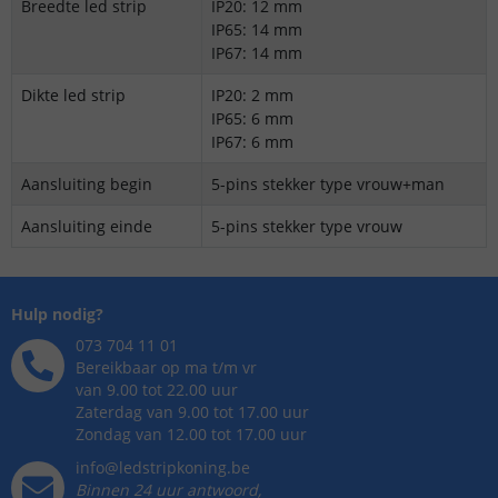
Breedte led strip
IP20: 12 mm
IP65: 14 mm
IP67: 14 mm
Dikte led strip
IP20: 2 mm
IP65: 6 mm
IP67: 6 mm
Aansluiting begin
5-pins stekker type vrouw+man
Aansluiting einde
5-pins stekker type vrouw
Hulp nodig?
073 704 11 01
Bereikbaar op ma t/m vr
van 9.00 tot 22.00 uur
Zaterdag van 9.00 tot 17.00 uur
Zondag van 12.00 tot 17.00 uur
info@ledstripkoning.be
Binnen 24 uur antwoord,