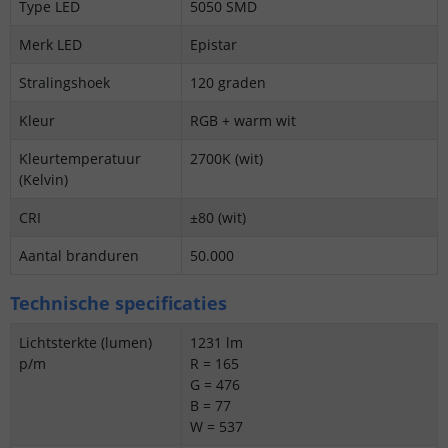
Type LED
5050 SMD
Merk LED
Epistar
Stralingshoek
120 graden
Kleur
RGB + warm wit
Kleurtemperatuur
2700K (wit)
(Kelvin)
CRI
±80 (wit)
Aantal branduren
50.000
Technische specificaties
Lichtsterkte (lumen)
1231 lm
p/m
R = 165
G = 476
B = 77
W = 537