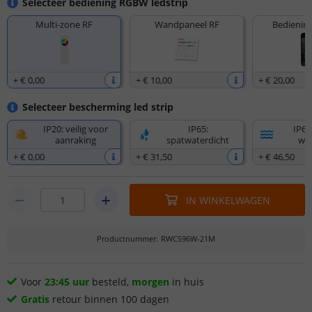
Selecteer bediening RGBW ledstrip
Multi-zone RF
Wandpaneel RF
Bediening
+
€ 0
,
00
+
€ 10
,
00
+
€ 20
,
00
Selecteer bescherming led strip
IP20: veilig voor
IP65:
IP67
aanraking
spatwaterdicht
wat
+
€ 0
,
00
+
€ 31
,
50
+
€ 46
,
50
IN WINKELWAGEN
Productnummer
:
RWCS96W-21M
Voor
23:45 uur
besteld,
morgen
in huis
Gratis
retour binnen 100 dagen