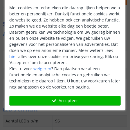
Met cookies en technieken die daarop lijken helpen we u
beter en persoonlijker. Dankzij functionele cookies werkt
de website goed. Ze hebben ook een analytische functie.
Specificaties
Zo maken we de website elke dag een beetje beter.
Daarom gebruiken we technologie om uw gedrag binnen
Algemene kenmerken
en buiten onze website te volgen. We gebruiken uw
gegevens voor het personaliseren van advertenties. Dat
Dimbaar
Ja
doen we op een anonieme manier.
Meer weten?
Lees
hier
alles over onze cookie- en privacyverklaring. Klik op
3M plakstrip over de
Ja
'Accepteer' om te accepteren.
gehele lengte
Kiest u voor
weigeren
?
Dan plaatsen we alleen
Garantie
5 jaar
functionele en analytische cookies en gebruiken we
technieken die daarop lijken. U kunt uw voorkeuren later
Op maat te knippen
elke 6,25 cm
nog aanpassen op de voorkeuren pagina.
Datasheet
Download
Accepteer
LED's en licht
Aantal LED's p/m
96