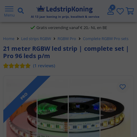
5 jaar garantie
Menu
Al
13
jaar koning in prijs, kwaliteit & service
Gratis verzending vanaf € 20,- NL en BE
Home
Led strips RGBW
RGBW Pro
Complete RGBW Pro sets
Klantbeoordeling 9.1
21 meter RGBW led strip | complete set |
Voor 23:45 uur besteld,
morgen in huis
Pro 96 leds p/m
(
1
reviews
)
PRO