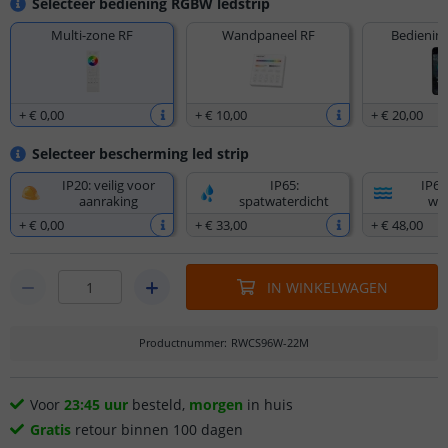
Selecteer bediening RGBW ledstrip
Multi-zone RF
Wandpaneel RF
Bediening
+
€ 0
,
00
+
€ 10
,
00
+
€ 20
,
00
Selecteer bescherming led strip
IP20: veilig voor
IP65:
IP67
aanraking
spatwaterdicht
wat
+
€ 0
,
00
+
€ 33
,
00
+
€ 48
,
00
IN WINKELWAGEN
Productnummer
:
RWCS96W-22M
Voor
23:45 uur
besteld,
morgen
in huis
Gratis
retour binnen 100 dagen