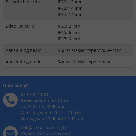
Breedte led strip
IP20: 12 mm
IP65: 14 mm
IP67: 14 mm
Dikte led strip
IP20: 2 mm
IP65: 6 mm
IP67: 6 mm
Aansluiting begin
5-pins stekker type vrouw+man
Aansluiting einde
5-pins stekker type vrouw
Hulp nodig?
073 704 11 01
Bereikbaar op ma t/m vr
van 9.00 tot 22.00 uur
Zaterdag van 9.00 tot 17.00 uur
Zondag van 12.00 tot 17.00 uur
info@ledstripkoning.be
Binnen 24 uur antwoord,