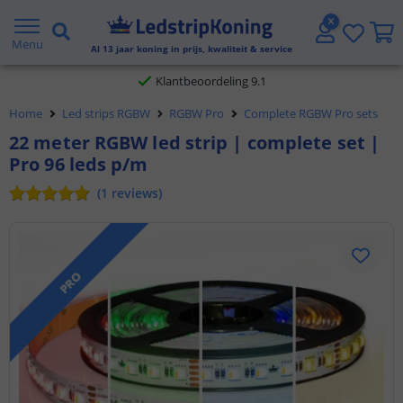
Gratis verzending vanaf € 20,- NL en BE
Menu
Al
13
jaar koning in prijs, kwaliteit & service
Klantbeoordeling 9.1
Home
Led strips RGBW
RGBW Pro
Complete RGBW Pro sets
Voor 23:45 uur besteld,
morgen in huis
22 meter RGBW led strip | complete set |
Pro 96 leds p/m
(
1
reviews
)
PRO