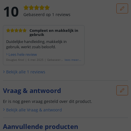
10
Gebaseerd op
1
reviews
Compleet en makkelijk in
gebruik
Duidelijke handleiding, makkelijk in
gebruik, werkt zoals beloofd.
Lees hele review
Douglas Knol
|
6 mei 2025
|
Gebaseerd
lees meer
...
op de
'
25 meter RGBW led strip | comple
te set | Pro 96 leds p/m
'
Bekijk alle
1
reviews
Vraag & antwoord
Er is nog geen vraag gesteld over dit product.
Bekijk alle
Vraag & antwoord
Aanvullende producten