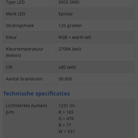
Type LED
5050 SMD
Merk LED
Epistar
Stralingshoek
120 graden
Kleur
RGB + warm wit
Kleurtemperatuur
2700K (wit)
(Kelvin)
CRI
±80 (wit)
Aantal branduren
50.000
Technische specificaties
Lichtsterkte (lumen)
1231 lm
p/m
R = 165
G = 476
B = 77
W = 537