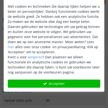
Met cookies en technieken die daarop lijken helpen we u
beter en persoonlijker. Dankzij functionele cookies werkt
de website goed. Ze hebben ook een analytische functie.
Specificaties
Zo maken we de website elke dag een beetje beter.
Daarom gebruiken we technologie om uw gedrag binnen
Algemene kenmerken
en buiten onze website te volgen. We gebruiken uw
gegevens voor het personaliseren van advertenties. Dat
Dimbaar
Ja
doen we op een anonieme manier.
Meer weten?
Lees
hier
alles over onze cookie- en privacyverklaring. Klik op
3M plakstrip over de
Ja
'Accepteer' om te accepteren.
gehele lengte
Kiest u voor
weigeren
?
Dan plaatsen we alleen
Garantie
5 jaar
functionele en analytische cookies en gebruiken we
technieken die daarop lijken. U kunt uw voorkeuren later
Op maat te knippen
elke 6,25 cm
nog aanpassen op de voorkeuren pagina.
Datasheet
Download
Accepteer
LED's en licht
Aantal LED's p/m
96