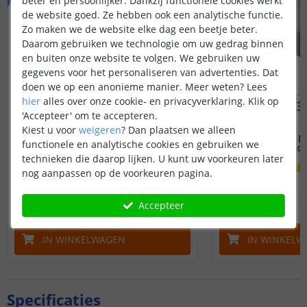
beter en persoonlijker. Dankzij functionele cookies werkt
de website goed. Ze hebben ook een analytische functie.
Zo maken we de website elke dag een beetje beter.
Daarom gebruiken we technologie om uw gedrag binnen
en buiten onze website te volgen. We gebruiken uw
gegevens voor het personaliseren van advertenties. Dat
doen we op een anonieme manier.
Meer weten?
Lees
hier
alles over onze cookie- en privacyverklaring. Klik op
'Accepteer' om te accepteren.
Kiest u voor
weigeren
?
Dan plaatsen we alleen
PRO | Warm wit led strip
Led strip p
functionele en analytische cookies en gebruiken we
Complete set | 1 meter
19 mm - c
technieken die daarop lijken. U kunt uw voorkeuren later
(
64
reviews
)
nog aanpassen op de voorkeuren pagina.
32
,
95
OP VOORRAAD
OP VOORRAAD
Accepteer
IN WINKELWAGEN
IN WINKELW
Specificaties