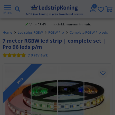
Klantbeoordeling 9.1
Menu
Al
13
jaar koning in prijs, kwaliteit & service
Voor 23:45 uur besteld,
morgen in huis
Home
Led strips RGBW
RGBW Pro
Complete RGBW Pro sets
7 meter RGBW led strip | complete set |
Pro 96 leds p/m
(
10
reviews
)
PRO