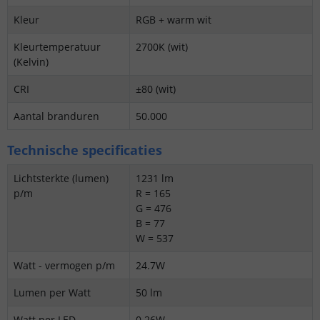
Kleur
RGB + warm wit
Kleurtemperatuur
2700K (wit)
(Kelvin)
CRI
±80 (wit)
Aantal branduren
50.000
Technische specificaties
Lichtsterkte (lumen)
1231 lm
p/m
R = 165
G = 476
B = 77
W = 537
Watt - vermogen p/m
24.7W
Lumen per Watt
50 lm
Watt per LED
0.26W