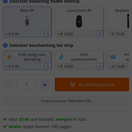
Selecteer bediening RGBW ledstrip
Basic RF
Luxe touch RF
Bediening
+
€ 0
,
00
+
€ 10
,
00
+
€ 15
,
00
Selecteer bescherming led strip
IP20: veilig voor
IP65:
IP67
aanraking
spatwaterdicht
wat
+
€ 0
,
00
+
€ 14
,
00
+
€ 19
,
00
IN WINKELWAGEN
Productnummer
:
RWCS96W-07M
Voor
23:45 uur
besteld,
morgen
in huis
Gratis
retour binnen 100 dagen