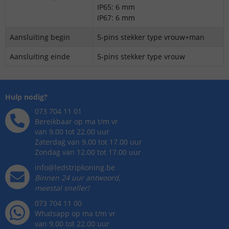
IP65: 6 mm
IP67: 6 mm
Aansluiting begin
5-pins stekker type vrouw+man
Aansluiting einde
5-pins stekker type vrouw
Hulp nodig?
073 704 11 01
Bereikbaar op ma t/m vr
van 9.00 tot 22.00 uur
Zaterdag van 9.00 tot 17.00 uur
Zondag van 12.00 tot 17.00 uur
info@ledstripkoning.be
Binnen 24 uur antwoord,
meestal sneller!
073 704 11 00
Whatsapp op ma t/m vr
van 9.00 tot 22.00 uur