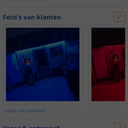
Foto's van klanten
Bekijk alle
klantfoto’s
Vraag & antwoord