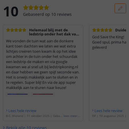
10
Gebaseerd op
10
reviews
Helemaal blij met de
Duideli
ledstrip onder het dak van
God Save the King!
de schuur
We vonden de tuin wat aan de donkere
Goed spul, prima han
kant toen dachten we laten we wat extra
geleverd
lichtjes creëren toen kwam ik op het idee
om achter in de tuin onder het schuurdak
een ledstrip de maken en via google
kwamen we al snel uit bij ledstripkoning.nl
en daar hebben we geen spijt seconde van.
Het is onwijs makkelijk aan te sluiten en in
te regelen. Super blij! En via de app super
makkelijk aan te sturen naar keuze!
Lees hele review
Lees hele review
B.C. Vlieland
|
11 oktober 2025
|
Gebase
lees meer
...
DP
|
10 augustus 2025
|
G
erd op de
'
3 meter RGBW led strip | com
e
'
3 meter RGBW led strip 
plete set | Pro 96 leds p/m
'
| Pro 96 leds p/m
'
Bekijk alle
10
reviews