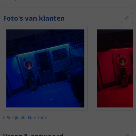
Foto's van klanten
Bekijk alle
klantfoto’s
Vraag & antwoord