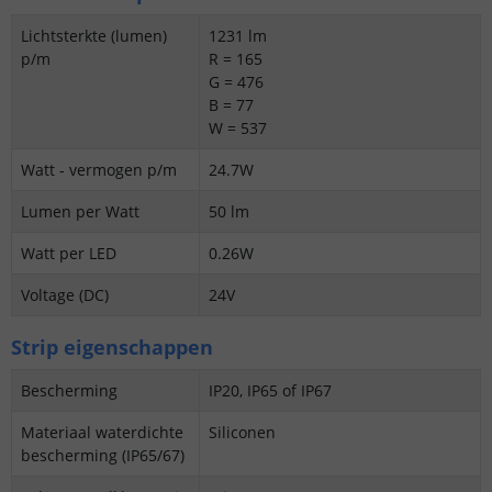
Lichtsterkte (lumen)
1231 lm
p/m
R = 165
G = 476
B = 77
W = 537
Watt - vermogen p/m
24.7W
Lumen per Watt
50 lm
Watt per LED
0.26W
Voltage (DC)
24V
Strip eigenschappen
Bescherming
IP20, IP65 of IP67
Materiaal waterdichte
Siliconen
bescherming (IP65/67)