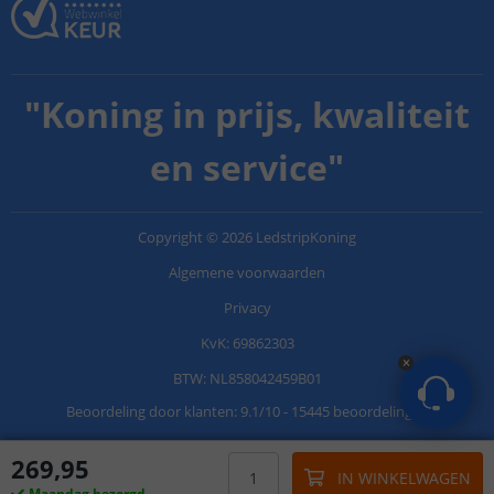
"
Koning in prijs, kwaliteit
en service
"
Copyright
©
2026
LedstripKoning
Algemene voorwaarden
Privacy
KvK: 69862303
BTW: NL858042459B01
Beoordeling door klanten:
9.1
/
10
-
15445 beoordelingen
269
,
95
IN WINKELWAGEN
Maandag bezorgd