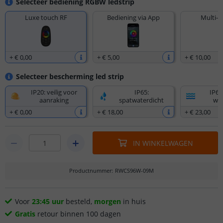
Selecteer bediening RGBW ledstrip
Luxe touch RF
Bediening via App
Multi-z
+
€ 0
,
00
+
€ 5
,
00
+
€ 10
,
00
Selecteer bescherming led strip
IP20: veilig voor
IP65:
IP67
aanraking
spatwaterdicht
wat
+
€ 0
,
00
+
€ 18
,
00
+
€ 23
,
00
IN WINKELWAGEN
Productnummer
:
RWCS96W-09M
Voor
23:45 uur
besteld,
morgen
in huis
Gratis
retour binnen 100 dagen