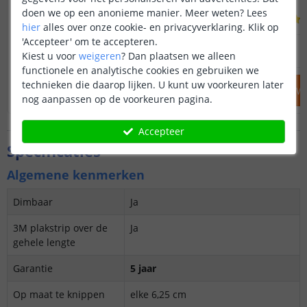
doen we op een anonieme manier.
Meer weten?
Lees
(
2
reviews
)
hier
alles over onze cookie- en privacyverklaring. Klik op
'Accepteer' om te accepteren.
54
,
95
OP VOORRAAD
OP VOORRAAD
Kiest u voor
weigeren
?
Dan plaatsen we alleen
functionele en analytische cookies en gebruiken we
technieken die daarop lijken. U kunt uw voorkeuren later
IN WINKELWAGEN
IN WINKELW
nog aanpassen op de voorkeuren pagina.
Accepteer
Specificaties
Algemene kenmerken
Dimbaar
Ja
3M plakstrip over de
Ja
gehele lengte
Garantie
5 jaar
Op maat te knippen
elke 6,25 cm