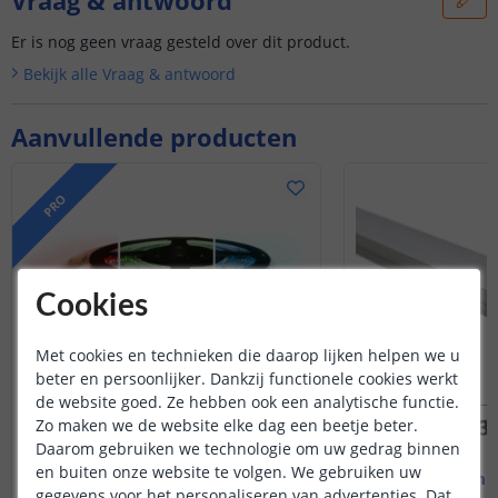
Er is nog geen vraag gesteld over dit product.
Bekijk alle
Vraag & antwoord
Aanvullende producten
PRO
Cookies
Met cookies en technieken die daarop lijken helpen we u
beter en persoonlijker. Dankzij functionele cookies werkt
de website goed. Ze hebben ook een analytische functie.
Zo maken we de website elke dag een beetje beter.
Daarom gebruiken we technologie om uw gedrag binnen
en buiten onze website te volgen. We gebruiken uw
PRO | RGB led strip
1M - compl
gegevens voor het personaliseren van advertenties. Dat
Complete set | 1 meter
Opbouw - br