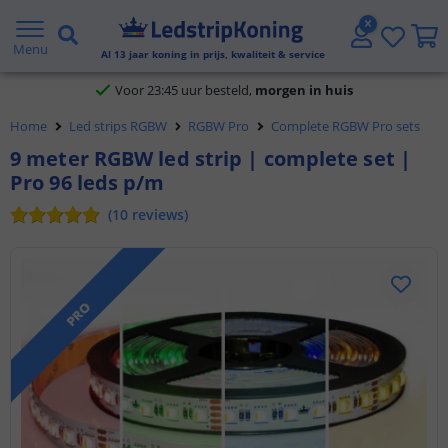
Klantbeoordeling 9.1
Menu
Al
13
jaar koning in prijs, kwaliteit & service
Voor 23:45 uur besteld,
morgen in huis
5 jaar garantie
Home
Led strips RGBW
RGBW Pro
Complete RGBW Pro sets
Gratis verzending vanaf € 20,- NL en BE
9 meter RGBW led strip | complete set |
Pro 96 leds p/m
Klantbeoordeling 9.1
(
10
reviews
)
Voor 23:45 uur besteld,
morgen in huis
PRO