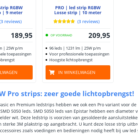
 strip RGBW
PRO | led strip RGBW
p | 9 meter
Losse strip | 10 meter
(
3
reviews
)
(
3
reviews
)
189
,
95
209
,
95
OP VOORRAAD
lm | 25W p/m
96 leds | 1231 lm | 25W p/m
nele toepassingen
Voor professionele toepassingen
pbrengst
Hoogste lichtopbrengst
ELWAGEN
IN WINKELWAGEN
 Pro strips: zeer goede lichtopbrengst!
sic en Premium ledstrips hebben we ook een Pro variant voor de 
r SMD 5050 leds. SMD 5050 leds van Epistar hebben een diameter v
lder wit. Deze ledstrip is voorzien van gesoldeerde aansluitstekke
 sterke 3M plakstrip op aangebracht. U kunt deze losse strip uitbre
accessoires zoals voedingen en bedieningen nodig heeft bij uw led s