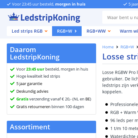
Voor 23:45 uur besteld,
morgen in huis
5 jaa
Led strips RGB
RGB+W
RGB+WW
Warm wi
Home
RGB+W
Daarom
Losse str
LedstripKoning
Voor
23:45 uur
besteld, morgen in huis
Losse RGBW Pro l
Hoge kwaliteit led strips
gebruiker. De lic
5 jaar garantie
ledstrips zijn ve
Deskundig advies
koppelen.
Gratis
verzending vanaf € 20,- (NL en
BE
)
Professionel
Gratis retourneren
binnen 100 dagen
RGB + Warm W
96 leds per 
Assortiment
1 t/m 10 mete
Waterdichte 