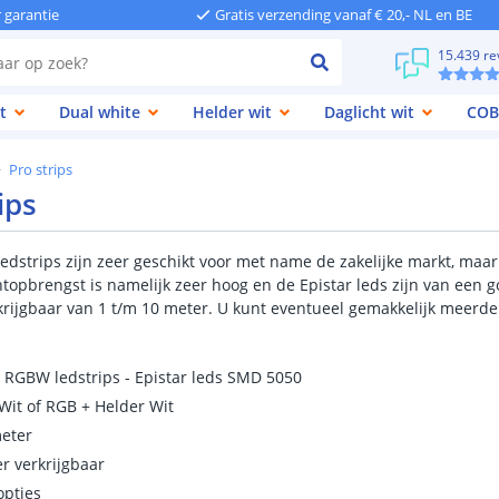
r garantie
Gratis verzending vanaf € 20,- NL en BE
15.439 re
t
Dual white
Helder wit
Daglicht wit
COB
Pro strips
ips
edstrips zijn zeer geschikt voor met name de zakelijke markt, maar
htopbrengst is namelijk zeer hoog en de Epistar leds zijn van een g
rkrijgbaar van 1 t/m 10 meter. U kunt eventueel gemakkelijk meerde
e RGBW ledstrips - Epistar leds SMD 5050
it of RGB + Helder Wit
meter
r verkrijgbaar
opties