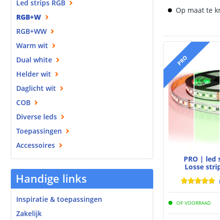
Led strips RGB
Op maat te k
RGB+W
RGB+WW
Warm wit
PRO
Dual white
Helder wit
Daglicht wit
COB
Diverse leds
Toepassingen
Accessoires
PRO | led
Losse stri
Handige links
Inspiratie & toepassingen
OP VOORRAAD
Zakelijk