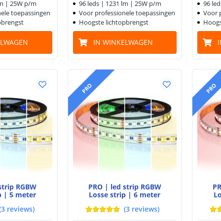
lm | 25W p/m
96 leds | 1231 lm | 25W p/m
96 le
nele toepassingen
Voor professionele toepassingen
Voor 
pbrengst
Hoogste lichtopbrengst
Hoogs
ELWAGEN
IN WINKELWAGEN
PRO
PRO
 strip RGBW
PRO | led strip RGBW
PR
p | 5 meter
Losse strip | 6 meter
Lo
(
3
reviews
)
(
3
reviews
)