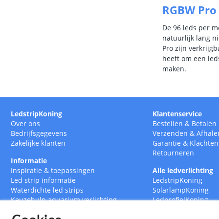
RGBW Pro l
De 96 leds per me
natuurlijk lang n
Pro zijn verkrijg
heeft om een leds
maken.
LedstripKoning
Klantenservice
Over ons
Bestellen
&
Betalen
Bedrijfsgegevens
Verzenden
&
Afhale
Zakelijke klanten
Garantie
&
Klachten
Retourneren
Informatie
Inspiratie & toepassingen
Alle ledverlichting
Led strip informatie
LedstripKoning
Waterdichte led strips
SolarlampKoning
Keuzehulp aquarium verlichting
LedprofielKoning
Led strips op maat
BouwlampKoning