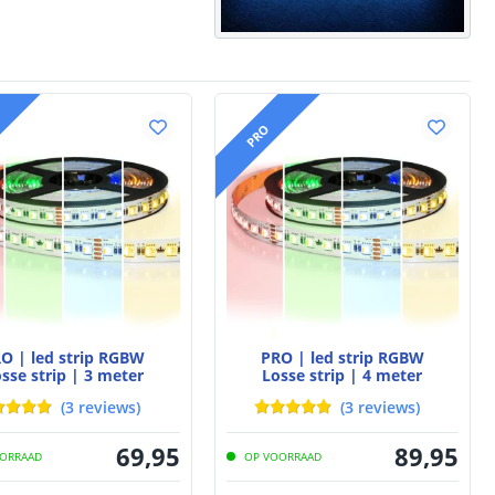
PRO
O | led strip RGBW
PRO | led strip RGBW
sse strip | 3 meter
Losse strip | 4 meter
(
3
reviews
)
(
3
reviews
)
69
,
95
89
,
95
ORRAAD
OP VOORRAAD