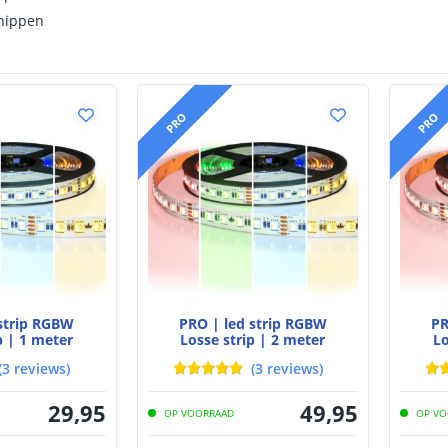
nippen
PRO
PRO
 strip RGBW
PRO | led strip RGBW
PR
p | 1 meter
Losse strip | 2 meter
Lo
(
3
reviews
)
(
3
reviews
)
29
,
95
49
,
95
OP VOORRAAD
OP VO