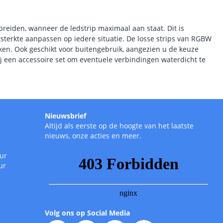
preiden, wanneer de ledstrip maximaal aan staat. Dit is
chtsterkte aanpassen op iedere situatie. De losse strips van RGBW
eiken. Ook geschikt voor buitengebruik, aangezien u de keuze
bij een accessoire set om eventuele verbindingen waterdicht te
Nieuwsbrief
Altijd als eerste op de hoogte van het laatste
nieuws, onze acties en meer.
uur
ur
Volg ons op Social Media