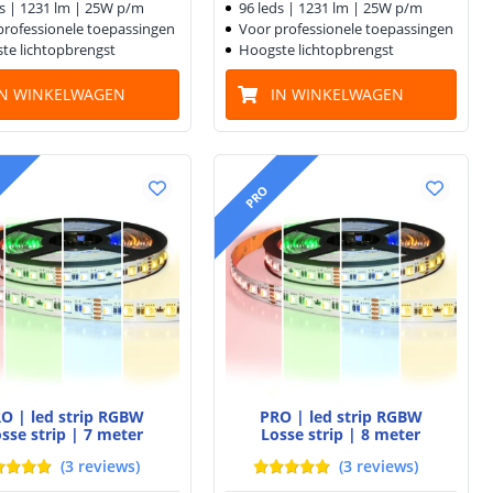
ds | 1231 lm | 25W p/m
96 leds | 1231 lm | 25W p/m
professionele toepassingen
Voor professionele toepassingen
te lichtopbrengst
Hoogste lichtopbrengst
IN WINKELWAGEN
IN WINKELWAGEN
PRO
O | led strip RGBW
PRO | led strip RGBW
sse strip | 7 meter
Losse strip | 8 meter
(
3
reviews
)
(
3
reviews
)