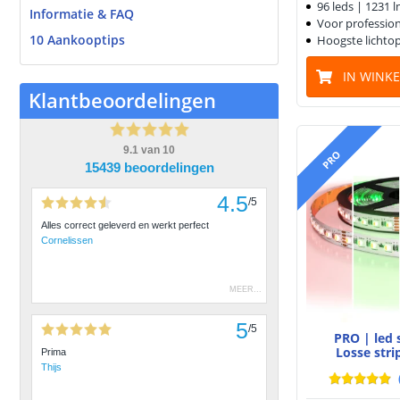
96 leds | 1231 
Informatie & FAQ
Voor professio
10 Aankooptips
Hoogste lichto
IN WINK
Klantbeoordelingen
9.1
van
10
PRO
15439 beoordelingen
4.5
/
5
Alles correct geleverd en werkt perfect
Cornelissen
MEER
...
5
/
5
PRO | led
Losse stri
Prima
Thijs