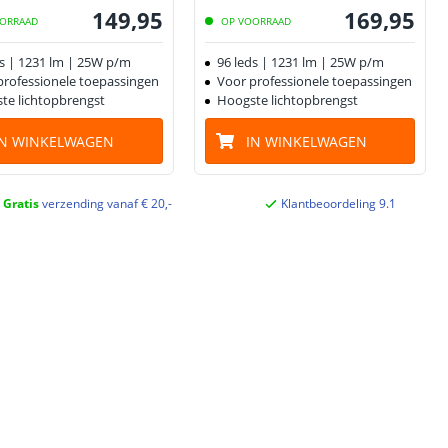
149
,
95
169
,
95
ORRAAD
OP VOORRAAD
ds | 1231 lm | 25W p/m
96 leds | 1231 lm | 25W p/m
professionele toepassingen
Voor professionele toepassingen
te lichtopbrengst
Hoogste lichtopbrengst
IN WINKELWAGEN
IN WINKELWAGEN
Gratis
verzending vanaf € 20,-
Klantbeoordeling 9.1