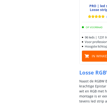
PRO | led
Losse stri
OP VOORRAAD
96 leds | 1231 
Voor professio
Hoogste lichto
IN WINK
Losse RGBW
Naast de RGBW Ba
krachtige Epista
wit en RGB met he
montage is er een
tevens led strip 