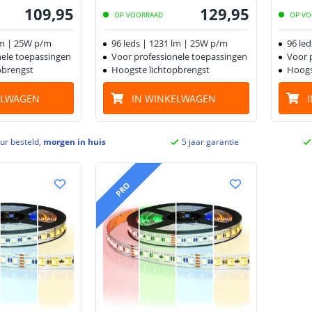
109
,
95
129
,
95
OP VOORRAAD
OP VO
lm | 25W p/m
96 leds | 1231 lm | 25W p/m
96 le
nele toepassingen
Voor professionele toepassingen
Voor 
pbrengst
Hoogste lichtopbrengst
Hoogs
ELWAGEN
IN WINKELWAGEN
ur besteld,
morgen in huis
5 jaar garantie
PRO