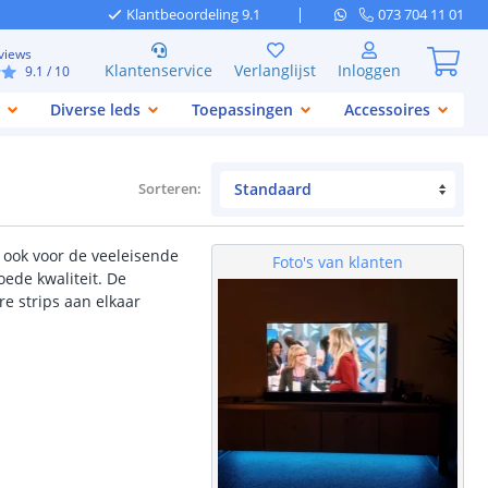
Klantbeoordeling 9.1
073 704 11 01
views
Klantenservice
Verlanglijst
Inloggen
9.1
/ 10
Diverse leds
Toepassingen
Accessoires
Sorteren
:
 ook voor de veeleisende
Foto's van klanten
oede kwaliteit. De
re strips aan elkaar