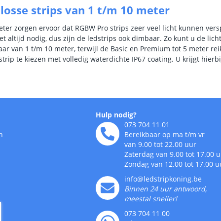
osse strips van 1 t/m 10 meter
ter zorgen ervoor dat RGBW Pro strips zeer veel licht kunnen vers
iet altijd nodig, dus zijn de ledstrips ook dimbaar. Zo kunt u de li
baar van 1 t/m 10 meter, terwijl de Basic en Premium tot 5 meter r
trip te kiezen met volledig waterdichte IP67 coating. U krijgt hier
Hulp nodig?
073 704 11 01
n
Bereikbaar op ma t/m vr
van 9.00 tot 22.00 uur
Zaterdag van 9.00 tot 17.00 
Zondag van 12.00 tot 17.00 u
info@ledstripkoning.be
Binnen 24 uur antwoord,
meestal sneller!
073 704 11 00