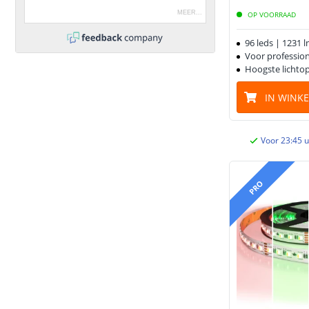
MEER
...
OP VOORRAAD
96 leds | 1231 
Voor professio
Hoogste lichto
IN WINK
Voor 23:45 u
PRO