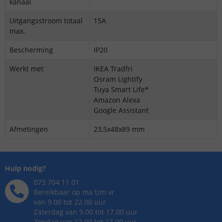
kanaal
Uitgangsstroom totaal
15A
max.
Bescherming
IP20
Werkt met
IKEA Tradfri
Osram Lightify
Tuya Smart Life*
Amazon Alexa
Google Assistant
Afmetingen
23,5x48x89 mm
Hulp nodig?
073 704 11 01
Bereikbaar op ma t/m vr
van 9.00 tot 22.00 uur
Zaterdag van 9.00 tot 17.00 uur
Zondag van 12.00 tot 17.00 uur