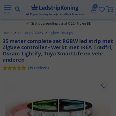
5 jaar garantie
Menu
Al
13
jaar koning in prijs, kwaliteit & service
Gratis verzending vanaf € 20,- NL en BE
Home
Led strips RGBW
Zigbee ledstrips
Klantbeoordeling 9.1
35 meter complete set RGBW led strip met
Zigbee controller - Werkt met IKEA Tradfri,
Voor 23:45 uur besteld,
morgen in huis
Osram Lightify, Tuya SmartLife en vele
anderen
(
39
reviews
)