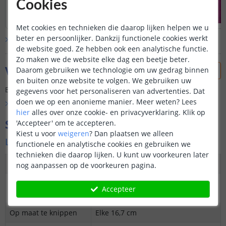
Cookies
Met cookies en technieken die daarop lijken helpen we u
beter en persoonlijker. Dankzij functionele cookies werkt
Bekijk alle
klantfoto’s
de website goed. Ze hebben ook een analytische functie.
Zo maken we de website elke dag een beetje beter.
Vraag & antwoord
Daarom gebruiken we technologie om uw gedrag binnen
en buiten onze website te volgen. We gebruiken uw
Er is nog geen vraag gesteld over dit product.
gegevens voor het personaliseren van advertenties. Dat
doen we op een anonieme manier.
Meer weten?
Lees
Bekijk alle
Vraag & antwoord
hier
alles over onze cookie- en privacyverklaring. Klik op
Specificaties
'Accepteer' om te accepteren.
Kiest u voor
weigeren
?
Dan plaatsen we alleen
Ledstrip
functionele en analytische cookies en gebruiken we
technieken die daarop lijken. U kunt uw voorkeuren later
Dimbaar
Ja
nog aanpassen op de voorkeuren pagina.
3M plakstrip over
Ja
Accepteer
gehele lengte
Op maat te knippen
Elke 16,7 cm