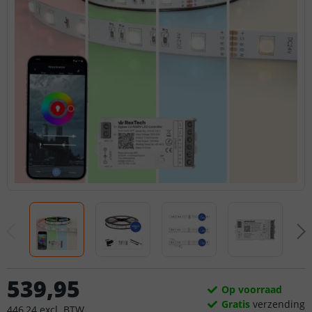
539
,
95
Op voorraad
Gratis
verzending
446
,
24
excl.
BTW