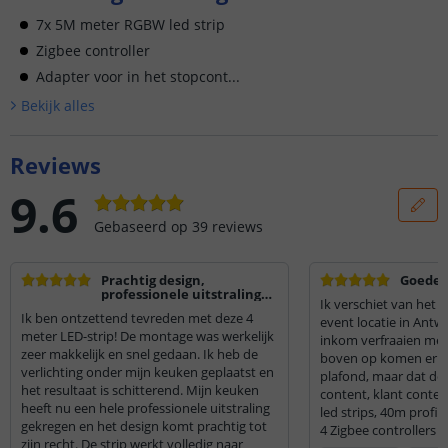
7x 5M meter RGBW led strip
Zigbee controller
Adapter voor in het stopcont...
Bekijk alle
s
Reviews
9.6
Gebaseerd op
39
reviews
Prachtig design,
Goede l
professionele uitstraling
Ik verschiet van het r
en zeer makkelijke
Ik ben ontzettend tevreden met deze 4
montage!
event locatie in Antw
meter LED-strip! De montage was werkelijk
inkom verfraaien met 
zeer makkelijk en snel gedaan. Ik heb de
boven op komen er n
verlichting onder mijn keuken geplaatst en
plafond, maar dat doet
het resultaat is schitterend. Mijn keuken
content, klant conten
heeft nu een hele professionele uitstraling
led strips, 40m profi
gekregen en het design komt prachtig tot
4 Zigbee controllers g
zijn recht. De strip werkt volledig naar