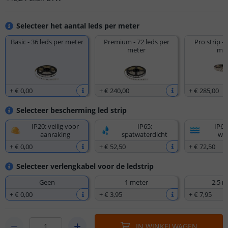
Selecteer het aantal leds per meter
Basic - 36 leds per meter
Premium - 72 leds per
Pro strip - 
meter
met
+
€ 0
,
00
+
€ 240
,
00
+
€ 285
,
00
Selecteer bescherming led strip
IP20: veilig voor
IP65:
IP67
aanraking
spatwaterdicht
wat
+
€ 0
,
00
+
€ 52
,
50
+
€ 72
,
50
Selecteer verlengkabel voor de ledstrip
Geen
1 meter
2,5 m
+
€ 0
,
00
+
€ 3
,
95
+
€ 7
,
95
IN WINKELWAGEN