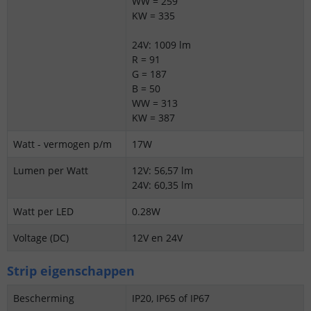
WW = 259
KW = 335
24V: 1009 lm
R = 91
G = 187
B = 50
WW = 313
KW = 387
Watt - vermogen p/m
17W
Lumen per Watt
12V: 56,57 lm
24V: 60,35 lm
Watt per LED
0.28W
Voltage (DC)
12V en 24V
Strip eigenschappen
Bescherming
IP20, IP65 of IP67