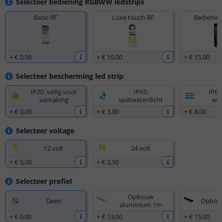
Selecteer bediening RGBWW ledstrips
Basic RF
Luxe touch RF
Bediening
+
€ 0
,
00
+
€ 10
,
00
+
€ 15
,
00
Selecteer bescherming led strip
IP20: veilig voor
IP65:
IP67
aanraking
spatwaterdicht
wat
+
€ 0
,
00
+
€ 3
,
00
+
€ 8
,
00
Selecteer voltage
12 volt
24 volt
+
€ 0
,
00
+
€ 2
,
50
Selecteer profiel
Opbouw
Geen
Opbou
aluminium 1m
+
€ 0
,
00
+
€ 13
,
00
+
€ 15
,
00