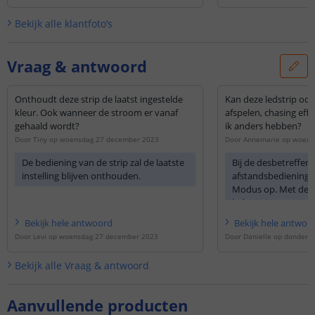
Bekijk alle
klantfoto’s
Vraag & antwoord
Onthoudt deze strip de laatst ingestelde
Kan deze ledstrip ook
kleur. Ook wanneer de stroom er vanaf
afspelen, chasing eff
gehaald wordt?
ik anders hebben?
Door
Tiny
op
woensdag 27 december 2023
Door
Annemarie
op
woensd
De bediening van de strip zal de laatste
Bij de desbetreffen
instelling blijven onthouden.
afstandsbedieningen
Modus op. Met deze
ledstrip in een aut
de kleuren achter el
Bekijk
hele
antwoord
Bekijk
hele
antwoo
branden.
Door
Levi
op
woensdag 27 december 2023
Door
Danielle
op
donderda
Bekijk alle
Vraag & antwoord
Aanvullende producten