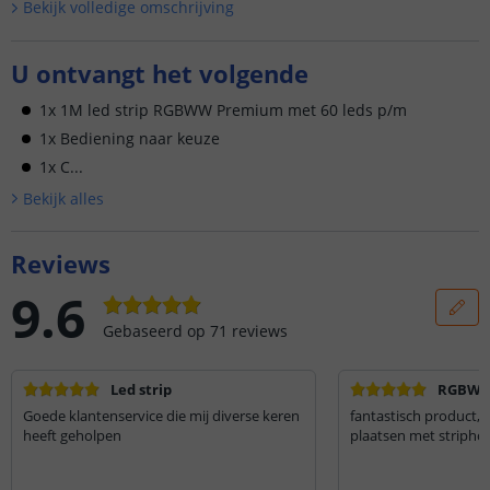
Bekijk volledige omschrijving
U ontvangt het volgende
1x 1M led strip RGBWW Premium met 60 leds p/m
1x Bediening naar keuze
1x C...
Bekijk alle
s
Reviews
9.6
Gebaseerd op
71
reviews
Led strip
RGBWW 
Goede klantenservice die mij diverse keren
fantastisch product, 
heeft geholpen
plaatsen met striphou