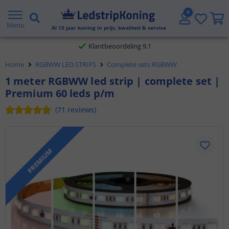
Gratis verzending vanaf € 20,- NL en BE
Menu
Al
13
jaar koning in prijs, kwaliteit & service
Klantbeoordeling 9.1
Home
RGBWW LED STRIPS
Complete sets RGBWW
Voor 23:45 uur besteld,
morgen in huis
1 meter RGBWW led strip | complete set |
Premium 60 leds p/m
(
71
reviews
)
PREMIUM