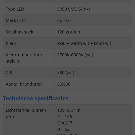
Type LED
5050 SMD 5-in-1
Merk LED
Epistar
Stralingshoek
120 graden
Kleur
RGB + warm wit + koud wit
Kleurtemperatuur
2700K-6500K (wit)
(Kelvin)
CRI
±80 (wit)
Aantal branduren
50.000
Technische specificaties
Lichtsterkte (lumen)
12V: 937 lm
p/m
R = 106
G = 217
B = 52