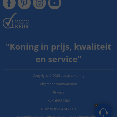
"
Koning in prijs, kwaliteit
en service
"
Copyright
©
2026
LedstripKoning
Algemene voorwaarden
Privacy
KvK: 69862303
BTW: NL858042459B01
Beoordeling door klanten:
9.1
/
10
-
15443 beoordelingen