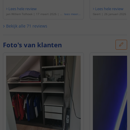
Lees hele review
Lees hele review
jan Willem Tolhoek
|
17 maart 2026
|
Ge
lees meer
...
Geert
|
26 januari 2026
|
baseerd op de
'
10 meter RGBWW led stri
de
'
5 meter RGBWW led str
p | complete set | Premium 60 leds p/m
'
set | Premium 60 leds p/
Bekijk alle
71
reviews
Foto's van klanten