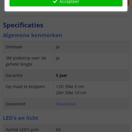
Accepteer
Specificaties
Algemene kenmerken
Dimbaar
Ja
3M plakstrip over de
Ja
gehele lengte
Garantie
5 jaar
Op maat te knippen
12V: Elke 5 cm
24V: Elke 10 cm
Datasheet
Download
LED's en licht
Aantal LED's p/m
60