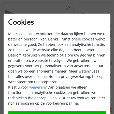
Cookies
Met cookies en technieken die daarop lijken helpen we u
beter en persoonlijker. Dankzij functionele cookies werkt
de website goed. Ze hebben ook een analytische functie.
Zo maken we de website elke dag een beetje beter.
Daarom gebruiken we technologie om uw gedrag binnen
en buiten onze website te volgen. We gebruiken uw
gegevens voor het personaliseren van advertenties. Dat
doen we op een anonieme manier.
Meer weten?
Lees
Led strip profiel breed
1M - compl
hier
alles over onze cookie- en privacyverklaring. Klik op
19 mm - compleet 1M
Opbouw - br
'Accepteer' om te accepteren.
(
8
reviews
)
Kiest u voor
weigeren
?
Dan plaatsen we alleen
functionele en analytische cookies en gebruiken we
14
,
95
technieken die daarop lijken. U kunt uw voorkeuren later
OP VOORRAAD
OP VOORRAAD
nog aanpassen op de voorkeuren pagina.
IN WINKELWAGEN
IN WINKELW