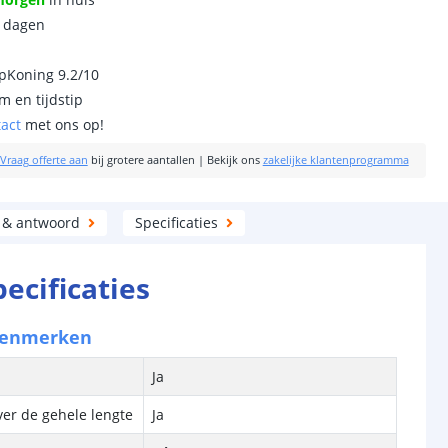
0 dagen
ipKoning 9.2/10
m en tijdstip
tact
met ons op!
Vraag offerte aan
bij grotere aantallen
|
Bekijk ons
zakelijke klantenprogramma
 & antwoord
Specificaties
pecificaties
kenmerken
Ja
ver de gehele lengte
Ja