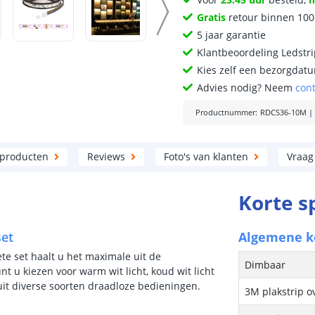
Gratis
retour binnen 10
5 jaar garantie
Klantbeoordeling Ledstr
Kies zelf een bezorgdatu
Advies nodig? Neem
con
Productnummer
:
RDCS36-10M
|
 producten
Reviews
Foto's van klanten
Vraag
Korte s
set
Algemene 
te set haalt u het maximale uit de
Dimbaar
t u kiezen voor warm wit licht, koud wit licht
uit diverse soorten draadloze bedieningen.
3M plakstrip o