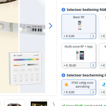
Selecteer bediening RG
Basic RF
+
€ 0
,
00
+
€
Multi-zone RF + App
+
€ 30
,
00
+
€
Selecteer bescherming l
IP20: veilig voor
aanraking
+
€ 0
,
00
+
€
Voor
23:45 uur
besteld,