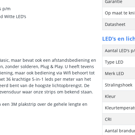
Garantie
ds p/m
Op maat te kn
d Witte LED’s
Datasheet
LED's en lic
Aantal LED's p
Basic, maar bevat ook een afstandsbediening en
Type LED
, zonder solderen, Plug & Play. U heeft tevens
ening, maar ook bediening via Wifi behoort tot
Merk LED
et 36 krachtige 5-in-1 leds per meter van het
Stralingshoek
eerd bent van de hoogste lichtopbrengst. De
e levensduur waar onze strips om bekend staan.
Kleur
n een 3M plakstrip over de gehele lengte en
Kleurtemperatu
CRI
Aantal brandu