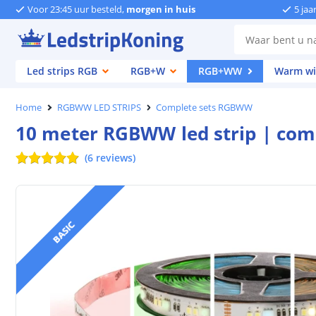
Voor 23:45 uur besteld,
morgen in huis
5 jaa
Led strips RGB
RGB+W
RGB+WW
Warm wi
Home
RGBWW LED STRIPS
Complete sets RGBWW
10 meter RGBWW led strip | comp
(
6
reviews
)
BASIC