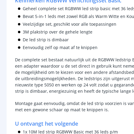
Kenmerken RGBWW verlichtingsset Basic
Geheel complete set RGBWW led strip basic met 36 le
Bevat 5-in-1 leds met zowel RGB als Warm Witte en Kou
Veelzijdige set, geschikt voor alle toepassingen
3M plakstrip over de gehele lengte
De led strip is dimbaar
Eenvoudig zelf op maat af te knippen
De complete set bestaat natuurlijk uit de RGBWW ledstrip 
een adapter waardoor u de set direct in gebruik kunt nemen
de mogelijkheid om te kiezen voor een andere afstandsbedi
de uitbreidingsmogelijkheden. De ledstrips zijn uitgerust m
nieuwste type 5050 en werken op 24 volt zodat u gegarand
strip is dimbaar, energiezuinig en heeft de typische lang
Montage gaat eenvoudig, omdat de led strip voorzien is va
met een gewone schaar op maat te knippen is.
U ontvangt het volgende
1x 10M led strip RGBWW Basic met 36 leds p/m