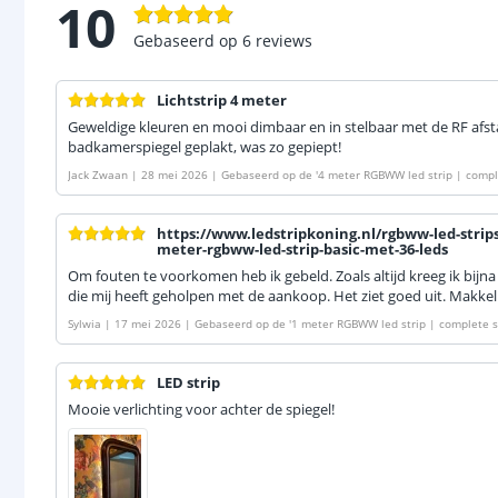
10
Gebaseerd op
6
reviews
Lichtstrip 4 meter
Geweldige kleuren en mooi dimbaar en in stelbaar met de RF afs
badkamerspiegel geplakt, was zo gepiept!
Jack Zwaan
|
28 mei 2026
|
Gebaseerd op de
'
4 meter RGBWW led strip | comple
https://www.ledstripkoning.nl/rgbww-led-strip
meter-rgbww-led-strip-basic-met-36-leds
Om fouten te voorkomen heb ik gebeld. Zoals altijd kreeg ik bij
die mij heeft geholpen met de aankoop. Het ziet goed uit. Makkel
Sylwia
|
17 mei 2026
|
Gebaseerd op de
'
1 meter RGBWW led strip | complete s
LED strip
Mooie verlichting voor achter de spiegel!