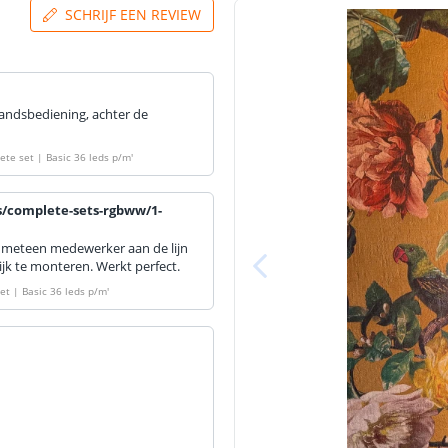
SCHRIJF EEN REVIEW
tandsbediening, achter de
te set | Basic 36 leds p/m
'
s/complete-sets-rgbww/1-
na meteen medewerker aan de lijn
ijk te monteren. Werkt perfect.
et | Basic 36 leds p/m
'