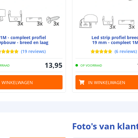
Materiaal wate
bescherming (I
Achtergrondkle
Plakstrip
1M - compleet profiel
Led strip profiel bree
pbouw - breed en laag
19 mm - compleet 1
(
19
reviews
)
(
6
reviews
)
Breedte led st
13
,
95
RRAAD
OP VOORRAAD
Dikte led strip
N WINKELWAGEN
IN WINKELWAGEN
Aansluiting be
Aansluiting ei
Foto's van klan