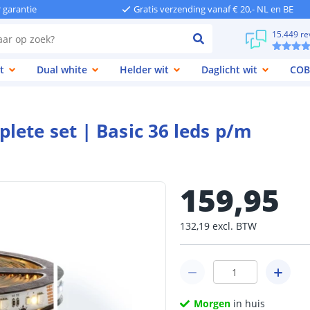
r garantie
Gratis verzending vanaf € 20,- NL en BE
15.449 re
t
Dual white
Helder wit
Daglicht wit
COB
lete set | Basic 36 leds p/m
159
,
95
132
,
19
excl.
BTW
Morgen
in huis