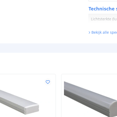
Technische s
Lichtsterkte (
Bekijk alle spec
Watt - vermog
Lumen per Wa
Watt per LED
Voltage (DC)
Strip eigen
Bescherming