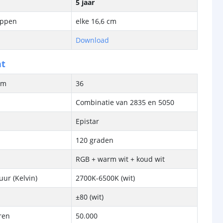
5 jaar
ippen
elke 16,6 cm
Download
ht
/m
36
Combinatie van 2835 en 5050
Epistar
120 graden
RGB + warm wit + koud wit
ur (Kelvin)
2700K-6500K (wit)
±80 (wit)
ren
50.000