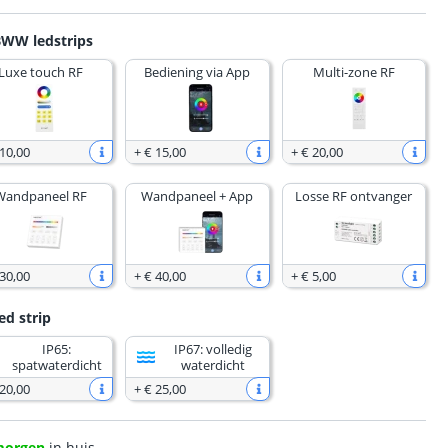
BWW ledstrips
Luxe touch RF
Bediening via App
Multi-zone RF
 10
,
00
+
€ 15
,
00
+
€ 20
,
00
Wandpaneel RF
Wandpaneel + App
Losse RF ontvanger
 30
,
00
+
€ 40
,
00
+
€ 5
,
00
ed strip
IP65:
IP67: volledig
spatwaterdicht
waterdicht
 20
,
00
+
€ 25
,
00
morgen
in huis