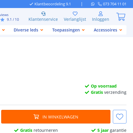
Klantbeoordeling 9.1
073 704 11 01
views
Klantenservice
Verlanglijst
Inloggen
9.1
/ 10
Diverse leds
Toepassingen
Accessoires
Op voorraad
Gratis
verzending
IN WINKELWAGEN
Gratis
retourneren
5 jaar
garantie