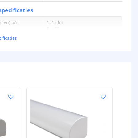
pecificaties
lumen) p/m
1515 lm
R = 55
G = 172
ificaties
B = 37
WW = 654
KW = 630
en p/m
18W
tt
84,59 lm
0,50 Watt
24V
schappen
IP20, IP65 of IP67