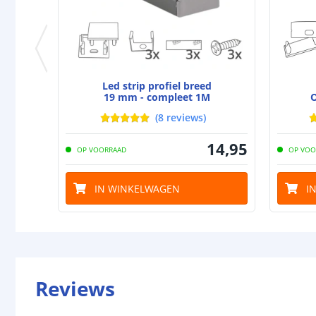
Led strip profiel breed
19 mm - compleet 1M
O
(
8
reviews
)
14
,
95
OP VOORRAAD
OP VOO
IN WINKELWAGEN
I
Reviews