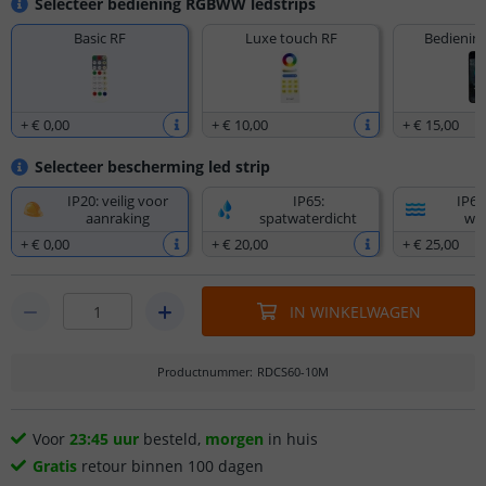
Selecteer bediening RGBWW ledstrips
Basic RF
Luxe touch RF
Bediening
+
€ 0
,
00
+
€ 10
,
00
+
€ 15
,
00
Selecteer bescherming led strip
IP20: veilig voor
IP65:
IP67
aanraking
spatwaterdicht
wat
+
€ 0
,
00
+
€ 20
,
00
+
€ 25
,
00
IN WINKELWAGEN
Productnummer
:
RDCS60-10M
Voor
23:45 uur
besteld,
morgen
in huis
Gratis
retour binnen 100 dagen