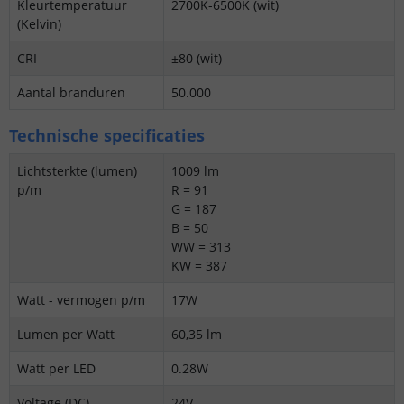
Kleurtemperatuur
2700K-6500K (wit)
(Kelvin)
CRI
±80 (wit)
Aantal branduren
50.000
Technische specificaties
Lichtsterkte (lumen)
1009 lm
p/m
R = 91
G = 187
B = 50
WW = 313
KW = 387
Watt - vermogen p/m
17W
Lumen per Watt
60,35 lm
Watt per LED
0.28W
Voltage (DC)
24V