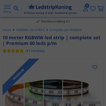
Gratis verzending vanaf € 20,- NL en BE
Menu
Al
13
jaar koning in prijs, kwaliteit & service
Klantbeoordeling 9.1
Home
RGBWW LED STRIPS
Complete sets RGBWW
Voor 23:45 uur besteld,
morgen in huis
10 meter RGBWW led strip | complete set
| Premium 60 leds p/m
(
71
reviews
)
PREMIUM