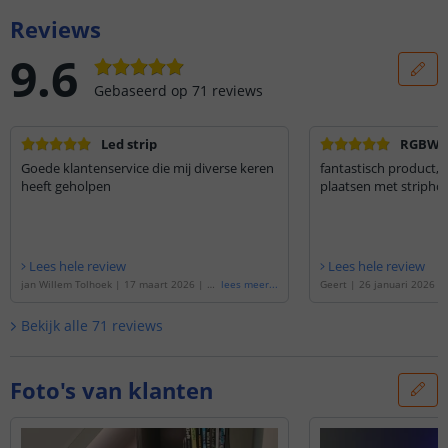
Reviews
9.6
Gebaseerd op
71
reviews
Led strip
RGBWW 
Goede klantenservice die mij diverse keren
fantastisch product, 
heeft geholpen
plaatsen met striphou
Lees hele review
Lees hele review
jan Willem Tolhoek
|
17 maart 2026
|
Ge
lees meer
...
Geert
|
26 januari 2026
|
baseerd op de
'
10 meter RGBWW led stri
de
'
5 meter RGBWW led str
p | complete set | Premium 60 leds p/m
'
set | Premium 60 leds p/
Bekijk alle
71
reviews
Foto's van klanten