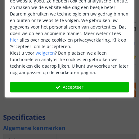
de website goed. Ze hebben ook een analytische functie.
Zo maken we de website elke dag een beetje beter.
Daarom gebruiken we technologie om uw gedrag binnen
en buiten onze website te volgen. We gebruiken uw
gegevens voor het personaliseren van advertenties. Dat
doen we op een anonieme manier.
Meer weten?
Lees
hier
alles over onze cookie- en privacyverklaring. Klik op
Led strip profiel breed
1M - compl
'Accepteer' om te accepteren.
19 mm - compleet 1M
Opbouw - br
Kiest u voor
weigeren
?
Dan plaatsen we alleen
(
8
reviews
)
functionele en analytische cookies en gebruiken we
technieken die daarop lijken. U kunt uw voorkeuren later
14
,
95
nog aanpassen op de voorkeuren pagina.
OP VOORRAAD
OP VOORRAAD
Accepteer
IN WINKELWAGEN
IN WINKELW
Specificaties
Algemene kenmerken