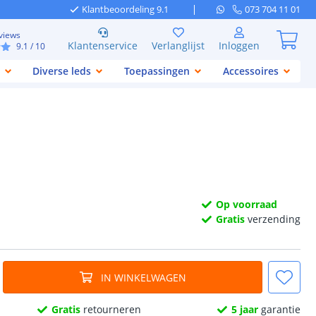
Klantbeoordeling 9.1
073 704 11 01
views
Klantenservice
Verlanglijst
Inloggen
9.1
/ 10
Diverse leds
Toepassingen
Accessoires
Op voorraad
Gratis
verzending
IN WINKELWAGEN
Gratis
retourneren
5 jaar
garantie