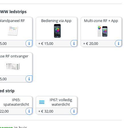
BWW ledstrips
Wandpaneel RF
Bediening via App
Multi-zone RF + App
5
,
00
+
€ 15
,
00
+
€ 20
,
00
sse RF ontvanger
5
,
00
ed strip
IP65:
IP67: volledig
spatwaterdicht
waterdicht
 22
,
00
+
€ 32
,
00
morgen
in huis