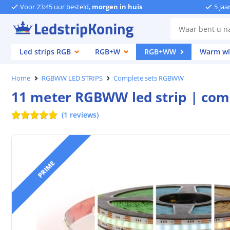
Voor 23:45 uur besteld,
morgen in huis
5 jaa
Led strips RGB
RGB+W
RGB+WW
Warm wi
Home
RGBWW LED STRIPS
Complete sets RGBWW
11 meter RGBWW led strip | comp
(
1
reviews
)
PRIME