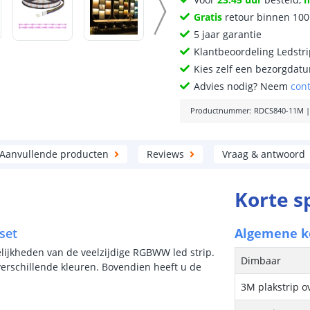
Gratis
retour binnen 10
5 jaar garantie
Klantbeoordeling Ledstr
Kies zelf een bezorgdatu
Advies nodig? Neem
con
Productnummer
:
RDCS840-11M
Aanvullende producten
Reviews
Vraag & antwoord
Korte s
set
Algemene 
lijkheden van de veelzijdige RGBWW led strip.
Dimbaar
 verschillende kleuren. Bovendien heeft u de
3M plakstrip o