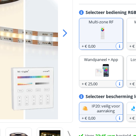
Selecteer bediening RG
Multi-zone RF
+
€ 0
,
00
+
€ 
Wandpaneel + App
Lo
+
€ 25
,
00
+
€ 
Selecteer bescherming l
IP20: veilig voor
aanraking
+
€ 0
,
00
+
€
Voor
23:45 uur
besteld,