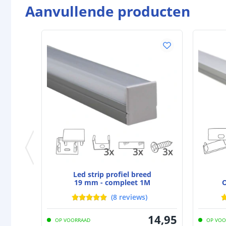
Aanvullende producten
Led strip profiel breed
19 mm - compleet 1M
O
(
8
reviews
)
14
,
95
OP VOORRAAD
OP VOO