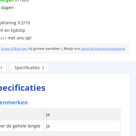
0 dagen
ipKoning 9.2/10
m en tijdstip
tact
met ons op!
|
Vraag offerte aan
bij grotere aantallen
|
Bekijk ons
zakelijke klantenprogramma
Specificaties
pecificaties
kenmerken
Ja
ver de gehele lengte
Ja