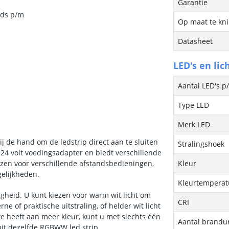
Garantie
eds p/m
Op maat te kn
Datasheet
LED's en lic
Aantal LED's p
Type LED
Merk LED
j de hand om de ledstrip direct aan te sluiten
Stralingshoek
 24 volt voedingsadapter en biedt verschillende
ezen voor verschillende afstandsbedieningen,
Kleur
gelijkheden.
Kleurtemperatu
gheid. U kunt kiezen voor warm wit licht om
CRI
ne of praktische uitstraling, of helder wit licht
te heeft aan meer kleur, kunt u met slechts één
Aantal brandu
uit dezelfde RGBWW led strip.