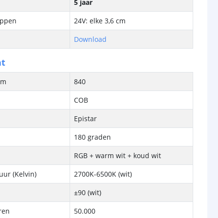
5 jaar
ippen
24V: elke 3,6 cm
Download
ht
/m
840
COB
Epistar
180 graden
RGB + warm wit + koud wit
ur (Kelvin)
2700K-6500K (wit)
±90 (wit)
ren
50.000