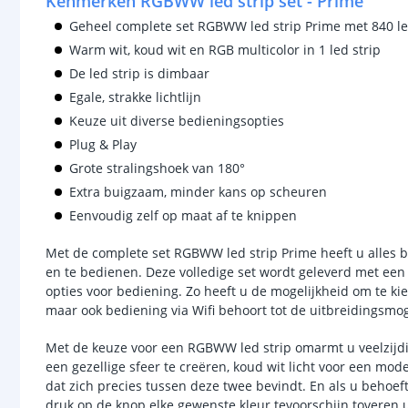
Kenmerken RGBWW led strip set - Prime
Geheel complete set RGBWW led strip Prime met 840 l
Warm wit, koud wit en RGB multicolor in 1 led strip
De led strip is dimbaar
Egale, strakke lichtlijn
Keuze uit diverse bedieningsopties
Plug & Play
Grote stralingshoek van 180°
Extra buigzaam, minder kans op scheuren
Eenvoudig zelf op maat af te knippen
Met de complete set RGBWW led strip Prime heeft u alles bi
en te bedienen. Deze volledige set wordt geleverd met een
opties voor bediening. Zo heeft u de mogelijkheid om te ki
maar ook bediening via Wifi behoort tot de uitbreidingsmo
Met de keuze voor een RGBWW led strip omarmt u veelzijdi
een gezellige sfeer te creëren, koud wit licht voor een moder
dat zich precies tussen deze twee bevindt. En als u behoef
druk op de knop elke gewenste kleur tevoorschijn toveren 