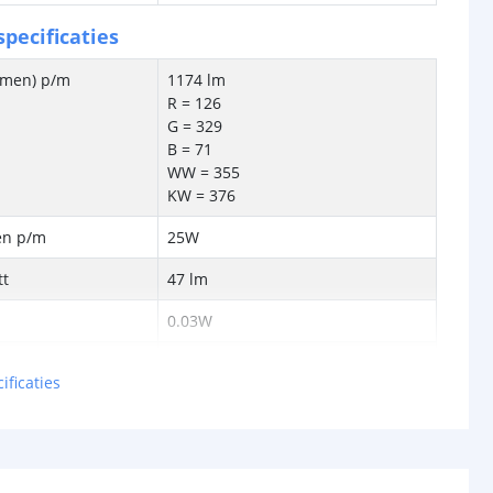
pecificaties
lumen) p/m
1174 lm
R = 126
G = 329
B = 71
WW = 355
KW = 376
en p/m
25W
tt
47 lm
0.03W
24V
ificaties
schappen
IP20, IP65 of IP67