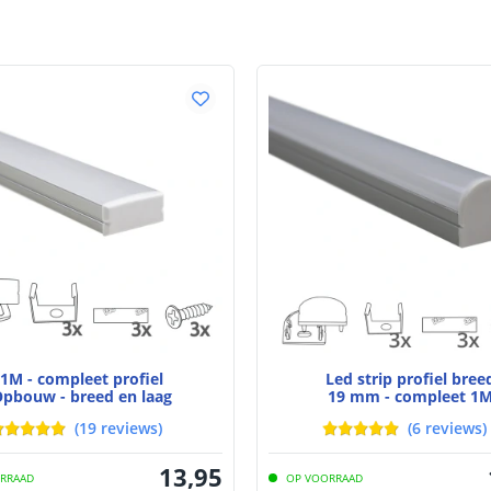
Materiaal wate
bescherming (I
Achtergrondkle
Plakstrip
Breedte led st
Dikte led strip
Aansluiting be
1M - compleet profiel
Led strip profiel bree
pbouw - breed en laag
19 mm - compleet 1
Aansluiting ei
(
19
reviews
)
(
6
reviews
)
13
,
95
RRAAD
OP VOORRAAD