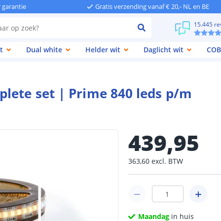
r garantie
Gratis verzending vanaf € 20,- NL en BE
15.445 re
t
Dual white
Helder wit
Daglicht wit
COB
lete set | Prime 840 leds p/m
439
,
95
363
,
60
excl.
BTW
Maandag
in huis