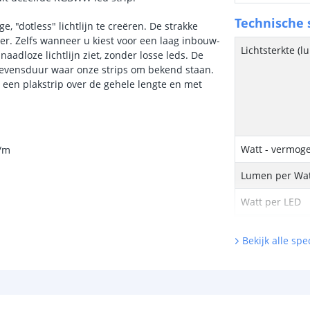
Technische s
"dotless" lichtlijn te creëren. De strakke
ter. Zelfs wanneer u kiest voor een laag inbouw-
Lichtsterkte (
aadloze lichtlijn ziet, zonder losse leds. De
e levensduur waar onze strips om bekend staan.
 een plakstrip over de gehele lengte en met
Watt - vermog
p/m
Lumen per Wa
Watt per LED
Voltage (DC)
Bekijk alle spec
Strip eigen
Bescherming