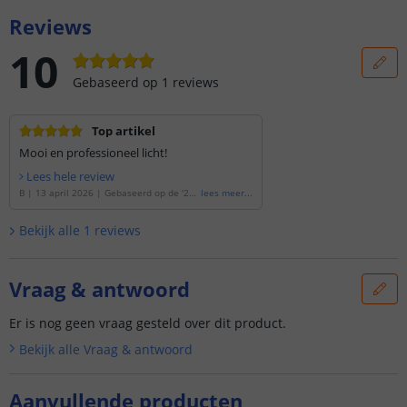
Reviews
10
Gebaseerd op
1
reviews
Top artikel
Mooi en professioneel licht!
Lees hele review
B
|
13 april 2026
|
Gebaseerd op de
'
20
lees meer
...
meter RGBWW led strip | complete set |
Prime 840 leds p/m
'
Bekijk alle
1
reviews
Vraag & antwoord
Er is nog geen vraag gesteld over dit product.
Bekijk alle
Vraag & antwoord
Aanvullende producten