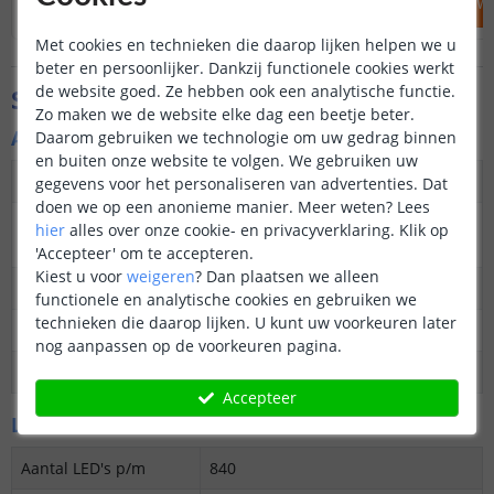
IN WINKELWAGEN
IN WINKELW
Met cookies en technieken die daarop lijken helpen we u
beter en persoonlijker. Dankzij functionele cookies werkt
de website goed. Ze hebben ook een analytische functie.
Specificaties
Zo maken we de website elke dag een beetje beter.
Algemene kenmerken
Daarom gebruiken we technologie om uw gedrag binnen
en buiten onze website te volgen. We gebruiken uw
Dimbaar
Ja
gegevens voor het personaliseren van advertenties. Dat
doen we op een anonieme manier.
Meer weten?
Lees
3M plakstrip over de
Ja
hier
alles over onze cookie- en privacyverklaring. Klik op
gehele lengte
'Accepteer' om te accepteren.
Kiest u voor
weigeren
?
Dan plaatsen we alleen
Garantie
5 jaar
functionele en analytische cookies en gebruiken we
technieken die daarop lijken. U kunt uw voorkeuren later
Op maat te knippen
24V: elke 3,6 cm
nog aanpassen op de voorkeuren pagina.
Datasheet
Download
Accepteer
LED's en licht
Aantal LED's p/m
840