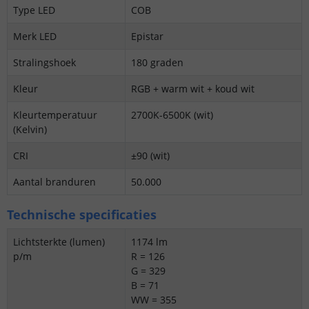
Type LED
COB
Merk LED
Epistar
Stralingshoek
180 graden
Kleur
RGB + warm wit + koud wit
Kleurtemperatuur
2700K-6500K (wit)
(Kelvin)
CRI
±90 (wit)
Aantal branduren
50.000
Technische specificaties
Lichtsterkte (lumen)
1174 lm
p/m
R = 126
G = 329
B = 71
WW = 355