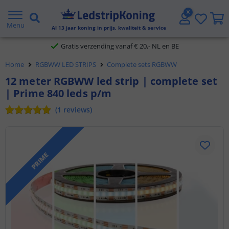
5 jaar garantie
Menu
Al
13
jaar koning in prijs, kwaliteit & service
Gratis verzending vanaf € 20,- NL en BE
Home
RGBWW LED STRIPS
Complete sets RGBWW
Klantbeoordeling 9.1
12 meter RGBWW led strip | complete set
| Prime 840 leds p/m
Voor 23:45 uur besteld,
morgen in huis
(
1
reviews
)
PRIME