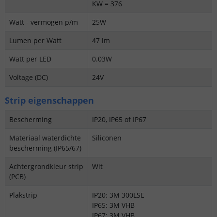
KW = 376
Watt - vermogen p/m
25W
Lumen per Watt
47 lm
Watt per LED
0.03W
Voltage (DC)
24V
Strip eigenschappen
Bescherming
IP20, IP65 of IP67
Materiaal waterdichte
Siliconen
bescherming (IP65/67)
Achtergrondkleur strip
Wit
(PCB)
Plakstrip
IP20: 3M 300LSE
IP65: 3M VHB
IP67: 3M VHB