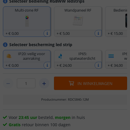
Selecteer bediening RGBWW ledstrips
Multi-zone RF
Wandpaneel RF
Bediening
+
€ 0
,
00
+
€ 5
,
00
+
€ 15
,
00
Selecteer bescherming led strip
IP20: veilig voor
IP65:
IP67
aanraking
spatwaterdicht
wat
+
€ 0
,
00
+
€ 24
,
00
+
€ 34
,
00
IN WINKELWAGEN
Productnummer
:
RDCS840-12M
Voor
23:45 uur
besteld,
morgen
in huis
Gratis
retour binnen 100 dagen