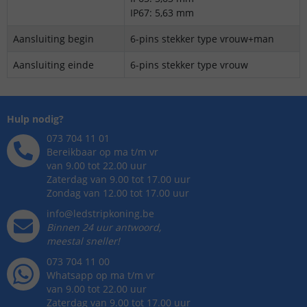
IP67: 5,63 mm
Aansluiting begin
6-pins stekker type vrouw+man
Aansluiting einde
6-pins stekker type vrouw
Hulp nodig?
073 704 11 01
Bereikbaar op ma t/m vr
van 9.00 tot 22.00 uur
Zaterdag van 9.00 tot 17.00 uur
Zondag van 12.00 tot 17.00 uur
info@ledstripkoning.be
Binnen 24 uur antwoord,
meestal sneller!
073 704 11 00
Whatsapp op ma t/m vr
van 9.00 tot 22.00 uur
Zaterdag van 9.00 tot 17.00 uur