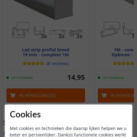
Led strip profiel breed
1M - compl
19 mm - compleet 1M
Opbouw - br
(
8
reviews
)
14
,
95
OP VOORRAAD
OP VOORRAAD
IN WINKELWAGEN
IN WINKELW
Cookies
Specificaties
Met cookies en technieken die daarop lijken helpen we u
Algemene kenmerken
beter en persoonlijker. Dankzij functionele cookies werkt