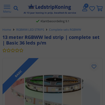
Gratis verzending vanaf € 20,- NL en BE
Menu
Al
13
jaar koning in prijs, kwaliteit & service
Klantbeoordeling 9.1
Home
RGBWW LED STRIPS
Complete sets RGBWW
Voor 23:45 uur besteld,
morgen in huis
13 meter RGBWW led strip | complete set
| Basic 36 leds p/m
BASIC