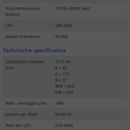
Kleurtemperatuur
2700K-6500K (wit)
(Kelvin)
CRI
±80 (wit)
Aantal branduren
50.000
Technische specificaties
Lichtsterkte (lumen)
1515 lm
p/m
R = 55
G = 172
B = 37
WW = 654
KW = 630
Watt - vermogen p/m
18W
Lumen per Watt
84,59 lm
Watt per LED
0,50 Watt