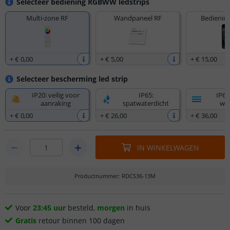
Selecteer bediening RGBWW ledstrips
Multi-zone RF
Wandpaneel RF
Bediening
+
€ 0
,
00
+
€ 5
,
00
+
€ 15
,
00
Selecteer bescherming led strip
IP20: veilig voor
IP65:
IP67
aanraking
spatwaterdicht
wat
+
€ 0
,
00
+
€ 26
,
00
+
€ 36
,
00
IN WINKELWAGEN
Productnummer
:
RDCS36-13M
Voor
23:45 uur
besteld,
morgen
in huis
Gratis
retour binnen 100 dagen