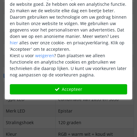
de website goed. Ze hebben ook een analytische functie.
Dimbaar
Ja
Zo maken we de website elke dag een beetje beter.
Daarom gebruiken we technologie om uw gedrag binnen
3M plakstrip over de
Ja
en buiten onze website te volgen. We gebruiken uw
gehele lengte
gegevens voor het personaliseren van advertenties. Dat
doen we op een anonieme manier.
Meer weten?
Lees
Garantie
5 jaar
hier
alles over onze cookie- en privacyverklaring. Klik op
'Accepteer' om te accepteren.
Op maat te knippen
elke 16,6 cm
Kiest u voor
weigeren
?
Dan plaatsen we alleen
Datasheet
Download
functionele en analytische cookies en gebruiken we
technieken die daarop lijken. U kunt uw voorkeuren later
LED's en licht
nog aanpassen op de voorkeuren pagina.
Aantal LED's p/m
36
Accepteer
Type LED
Combinatie van 2835 en 5050
Merk LED
Epistar
Stralingshoek
120 graden
Kleur
RGB + warm wit + koud wit