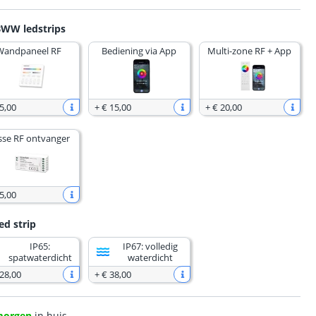
BWW ledstrips
Wandpaneel RF
Bediening via App
Multi-zone RF + App
5
,
00
+
€ 15
,
00
+
€ 20
,
00
sse RF ontvanger
5
,
00
ed strip
IP65:
IP67: volledig
spatwaterdicht
waterdicht
 28
,
00
+
€ 38
,
00
morgen
in huis