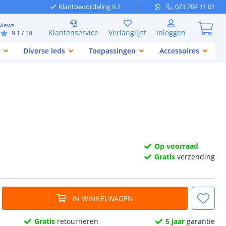
Klantbeoordeling 9.1
073 704 11 01
views
Klantenservice
Verlanglijst
Inloggen
9.1
/ 10
Diverse leds
Toepassingen
Accessoires
Op voorraad
Gratis
verzending
IN WINKELWAGEN
Gratis
retourneren
5 jaar
garantie