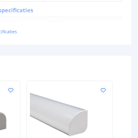
pecificaties
lumen) p/m
1009 lm
R = 91
ificaties
G = 187
B = 50
WW = 313
KW = 387
en p/m
17W
tt
60,35 lm
0.28W
24V
schappen
IP20, IP65 of IP67