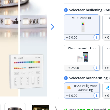
Selecteer bediening RG
Multi-zone RF
+
€ 0
,
00
+
€ 
Wandpaneel + App
Lo
+
€ 25
,
00
+
€ 
Selecteer bescherming l
IP20: veilig voor
aanraking
+
€ 0
,
00
+
€
Voor
23:45 uur
besteld,