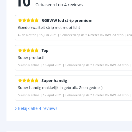
10
Gebaseerd op
4
reviews
RGBWW led strip premium
Goede kwaliteit strip met mooi licht
G. de Notter
|
15 juni 2021
|
Gebaseerd op de
'
14 meter RGBWW led strip | com
Top
Super product!
Suresh Nanhoe
|
18 april 2021
|
Gebaseerd op de
'
11 meter RGBWW led strip |
Super handig
Super handig makkelijk in gebruik. Geen gedoe :)
Suresh Nanhoe
|
12 april 2021
|
Gebaseerd op de
'
11 meter RGBWW led strip |
Bekijk alle
4
reviews