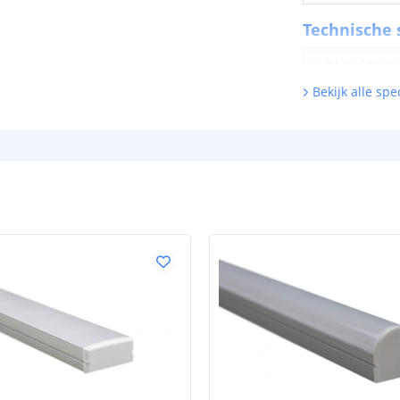
Technische s
Lichtsterkte (
Bekijk alle spec
Watt - vermog
Lumen per Wa
Watt per LED
Voltage (DC)
Strip eigen
Bescherming