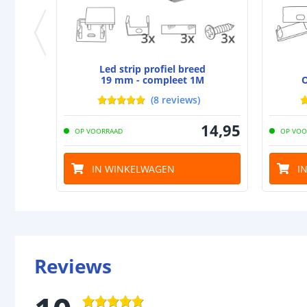
Led strip profiel breed
19 mm - compleet 1M
O
(
8
reviews
)
14
,
95
OP VOORRAAD
OP VOO
IN WINKELWAGEN
I
Reviews