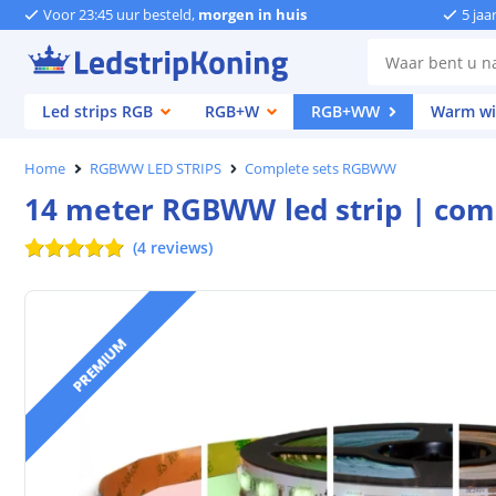
Voor 23:45 uur besteld,
morgen in huis
5 jaa
Led strips RGB
RGB+W
RGB+WW
Warm wi
Home
RGBWW LED STRIPS
Complete sets RGBWW
14 meter RGBWW led strip | com
(
4
reviews
)
PREMIUM