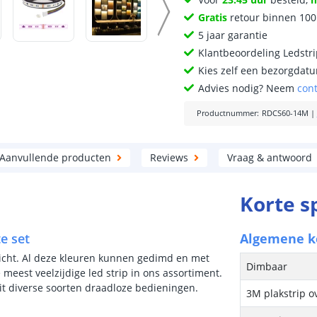
Gratis
retour binnen 10
5 jaar garantie
Klantbeoordeling Ledstr
Kies zelf een bezorgdatu
Advies nodig? Neem
con
Productnummer
:
RDCS60-14M
|
Aanvullende producten
Reviews
Vraag & antwoord
Korte s
e set
Algemene 
licht. Al deze kleuren kunnen gedimd en met
Dimbaar
est veelzijdige led strip in ons assortiment.
uit diverse soorten draadloze bedieningen.
3M plakstrip o