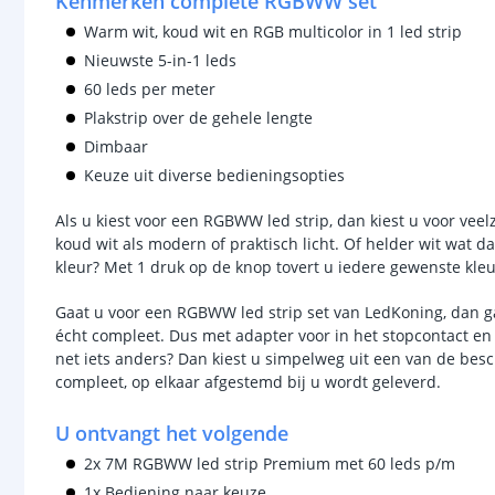
Kenmerken complete RGBWW set
Warm wit, koud wit en RGB multicolor in 1 led strip
Nieuwste 5-in-1 leds
60 leds per meter
Plakstrip over de gehele lengte
Dimbaar
Keuze uit diverse bedieningsopties
Als u kiest voor een RGBWW led strip, dan kiest u voor veel
koud wit als modern of praktisch licht. Of helder wit wat d
kleur? Met 1 druk op de knop tovert u iedere gewenste kleu
Gaat u voor een RGBWW led strip set van LedKoning, dan gaat
écht compleet. Dus met adapter voor in het stopcontact en 
net iets anders? Dan kiest u simpelweg uit een van de besc
compleet, op elkaar afgestemd bij u wordt geleverd.
U ontvangt het volgende
2x 7M RGBWW led strip Premium met 60 leds p/m
1x Bediening naar keuze