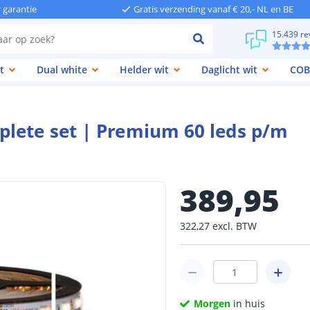
r garantie
Gratis verzending vanaf € 20,- NL en BE
15.439 re
t
Dual white
Helder wit
Daglicht wit
COB
plete set | Premium 60 leds p/m
389
,
95
322
,
27
excl.
BTW
Morgen
in huis