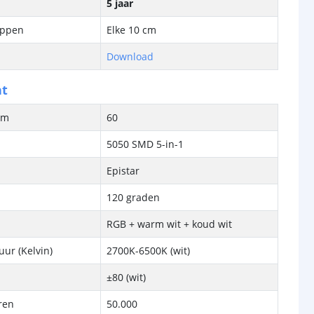
5 jaar
ippen
Elke 10 cm
Download
ht
/m
60
5050 SMD 5-in-1
Epistar
120 graden
RGB + warm wit + koud wit
ur (Kelvin)
2700K-6500K (wit)
±80 (wit)
ren
50.000