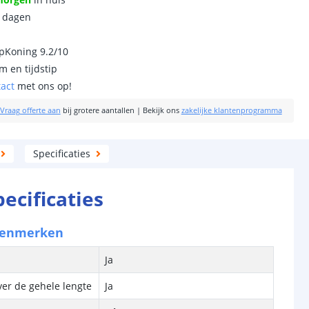
0 dagen
ipKoning 9.2/10
m en tijdstip
tact
met ons op!
Vraag offerte aan
bij grotere aantallen
|
Bekijk ons
zakelijke klantenprogramma
Specificaties
pecificaties
kenmerken
Ja
ver de gehele lengte
Ja