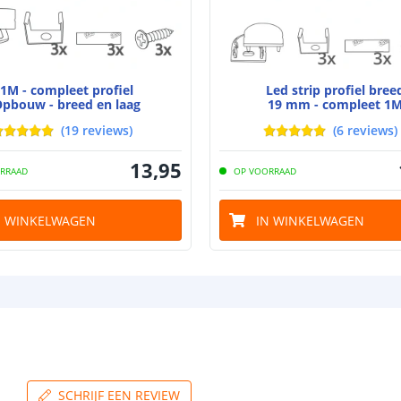
Materiaal wate
bescherming (I
Achtergrondkle
1M - compleet profiel
Led strip profiel bree
Plakstrip
pbouw - breed en laag
19 mm - compleet 1
(
19
reviews
)
(
6
reviews
)
Breedte led st
13
,
95
RRAAD
OP VOORRAAD
N WINKELWAGEN
IN WINKELWAGEN
Dikte led strip
Aansluiting be
Aansluiting ei
SCHRIJF EEN REVIEW