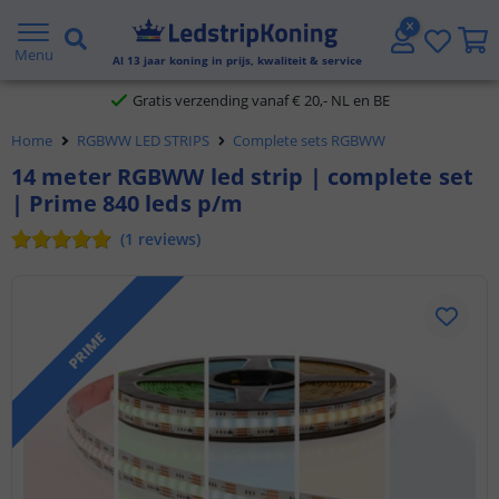
5 jaar garantie
Menu
Al
13
jaar koning in prijs, kwaliteit & service
Gratis verzending vanaf € 20,- NL en BE
Home
RGBWW LED STRIPS
Complete sets RGBWW
Klantbeoordeling 9.1
14 meter RGBWW led strip | complete set
Voor 23:45 uur besteld,
morgen in huis
| Prime 840 leds p/m
(
1
reviews
)
PRIME