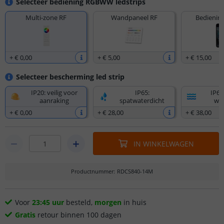
Selecteer bediening RGBWW ledstrips
Multi-zone RF
Wandpaneel RF
Bediening
+
€ 0
,
00
+
€ 5
,
00
+
€ 15
,
00
Selecteer bescherming led strip
IP20: veilig voor
IP65:
IP67
aanraking
spatwaterdicht
wat
+
€ 0
,
00
+
€ 28
,
00
+
€ 38
,
00
IN WINKELWAGEN
Productnummer
:
RDCS840-14M
Voor
23:45 uur
besteld,
morgen
in huis
Gratis
retour binnen 100 dagen