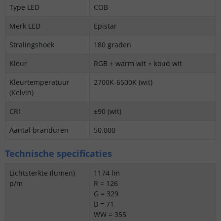
Type LED
COB
Merk LED
Epistar
Stralingshoek
180 graden
Kleur
RGB + warm wit + koud wit
Kleurtemperatuur
2700K-6500K (wit)
(Kelvin)
CRI
±90 (wit)
Aantal branduren
50.000
Technische specificaties
Lichtsterkte (lumen)
1174 lm
p/m
R = 126
G = 329
B = 71
WW = 355