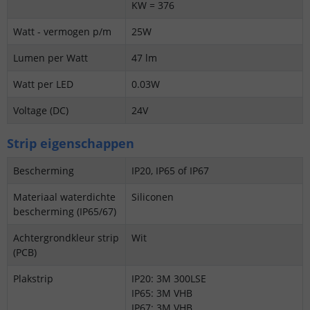
KW = 376
Watt - vermogen p/m
25W
Lumen per Watt
47 lm
Watt per LED
0.03W
Voltage (DC)
24V
Strip eigenschappen
Bescherming
IP20, IP65 of IP67
Materiaal waterdichte
Siliconen
bescherming (IP65/67)
Achtergrondkleur strip
Wit
(PCB)
Plakstrip
IP20: 3M 300LSE
IP65: 3M VHB
IP67: 3M VHB