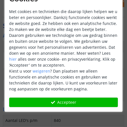
IN WINKELWAGEN
IN WINKELW
Met cookies en technieken die daarop lijken helpen we u
beter en persoonlijker. Dankzij functionele cookies werkt
de website goed. Ze hebben ook een analytische functie.
Specificaties
Zo maken we de website elke dag een beetje beter.
Algemene kenmerken
Daarom gebruiken we technologie om uw gedrag binnen
en buiten onze website te volgen. We gebruiken uw
Dimbaar
Ja
gegevens voor het personaliseren van advertenties. Dat
doen we op een anonieme manier.
Meer weten?
Lees
3M plakstrip over de
Ja
hier
alles over onze cookie- en privacyverklaring. Klik op
gehele lengte
'Accepteer' om te accepteren.
Kiest u voor
weigeren
?
Dan plaatsen we alleen
Garantie
5 jaar
functionele en analytische cookies en gebruiken we
technieken die daarop lijken. U kunt uw voorkeuren later
Op maat te knippen
24V: elke 3,6 cm
nog aanpassen op de voorkeuren pagina.
Datasheet
Download
Accepteer
LED's en licht
Aantal LED's p/m
840