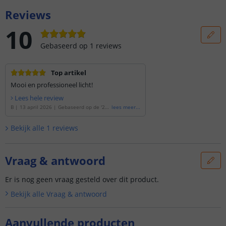
Reviews
10
Gebaseerd op
1
reviews
Top artikel
Mooi en professioneel licht!
Lees hele review
B
|
13 april 2026
|
Gebaseerd op de
'
20
lees meer
...
meter RGBWW led strip | complete set |
Prime 840 leds p/m
'
Bekijk alle
1
reviews
Vraag & antwoord
Er is nog geen vraag gesteld over dit product.
Bekijk alle
Vraag & antwoord
Aanvullende producten