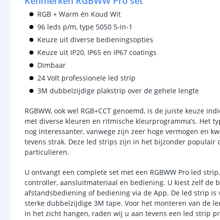
Kenmerken RGBWW Pro set
RGB + Warm én Koud Wit
96 leds p/m, type 5050 5-in-1
Keuze uit diverse bedieningsopties
Keuze uit IP20, IP65 en IP67 coatings
Dimbaar
24 Volt professionele led strip
3M dubbelzijdige plakstrip over de gehele lengte
RGBWW, ook wel RGB+CCT genoemd, is de juiste keuze indien
met diverse kleuren en ritmische kleurprogramma’s. Het 
nog interessanter, vanwege zijn zeer hoge vermogen en kwal
tevens strak. Deze led strips zijn in het bijzonder populair
particulieren.
U ontvangt een complete set met een RGBWW Pro led strip.
controller, aansluitmateriaal en bediening. U kiest zelf d
afstandsbediening of bediening via de App. De led strip is
sterke dubbelzijdige 3M tape. Voor het monteren van de le
in het zicht hangen, raden wij u aan tevens een led strip pr