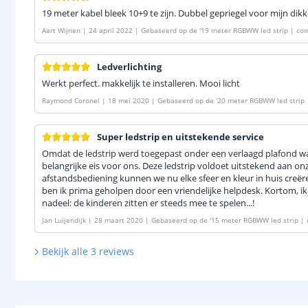
19 meter kabel bleek 10+9 te zijn. Dubbel gepriegel voor mijn dikk
Aart Wijnen
|
24 april 2022
|
Gebaseerd op de
'
19 meter RGBWW led strip | com
Ledverlichting
Werkt perfect. makkelijk te installeren. Mooi licht
Raymond Coronel
|
18 mei 2020
|
Gebaseerd op de
'
20 meter RGBWW led strip 
Super ledstrip en uitstekende service
Omdat de ledstrip werd toegepast onder een verlaagd plafond wa
belangrijke eis voor ons. Deze ledstrip voldoet uitstekend aan o
afstandsbediening kunnen we nu elke sfeer en kleur in huis creër
ben ik prima geholpen door een vriendelijke helpdesk. Kortom, ik
nadeel: de kinderen zitten er steeds mee te spelen...!
Jan Luijendijk
|
28 maart 2020
|
Gebaseerd op de
'
15 meter RGBWW led strip | 
Bekijk alle
3
reviews