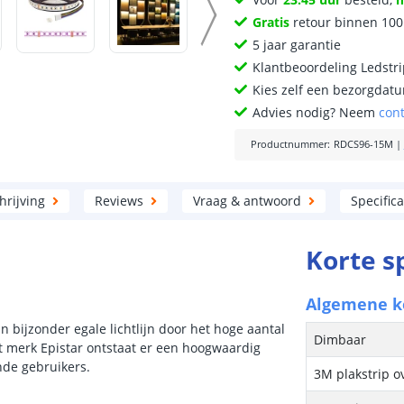
Gratis
retour binnen 10
5 jaar garantie
Klantbeoordeling Ledstr
Kies zelf een bezorgdatu
Advies nodig? Neem
con
Productnummer
:
RDCS96-15M
|
rijving
Reviews
Vraag & antwoord
Specifica
Korte s
Algemene 
bijzonder egale lichtlijn door het hoge aantal
Dimbaar
et merk Epistar ontstaat er een hoogwaardig
ende gebruikers.
3M plakstrip o