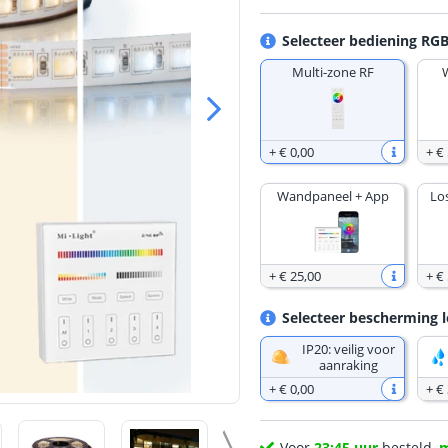
Selecteer bediening RG
Multi-zone RF
+
€ 0
,
00
+
€ 
Wandpaneel + App
Lo
+
€ 25
,
00
+
€ 
Selecteer bescherming l
IP20: veilig voor
aanraking
+
€ 0
,
00
+
€
Voor
23:45 uur
besteld,