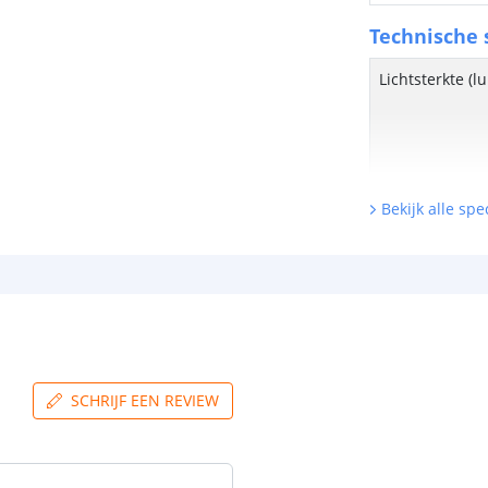
Technische s
Lichtsterkte (
Bekijk alle spec
Watt - vermog
Lumen per Wa
Watt per LED
Voltage (DC)
SCHRIJF EEN REVIEW
Strip eigen
Bescherming