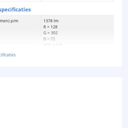
pecificaties
lumen) p/m
1378 lm
R = 128
G = 302
B = 72
WW = 448
KW = 516
ificaties
en p/m
21W
tt
65 lm
0.22W
24V
schappen
IP20, IP65 of IP67