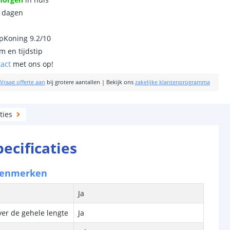
0 dagen
ipKoning 9.2/10
m en tijdstip
tact
met ons op!
Vraag offerte aan
bij grotere aantallen
|
Bekijk ons
zakelijke klantenprogramma
ties
pecificaties
kenmerken
Ja
ver de gehele lengte
Ja