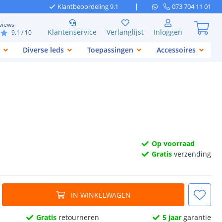
Klantbeoordeling 9.1
073 704 11 01
views
Klantenservice
Verlanglijst
Inloggen
9.1
/ 10
Diverse leds
Toepassingen
Accessoires
Op voorraad
Gratis
verzending
IN WINKELWAGEN
Gratis
retourneren
5 jaar
garantie