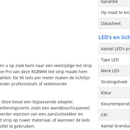
Garantie
Op maat te kn
Datasheet
LED's en lic
Aantal LED's p
Type LED
 u op zoek bent naar een veelzijdige led strip
Merk LED
type Pro van deze RGBWW led strip maakt hem
iteit. De 96 leds per meter maken de lichtlijn
Stralingshoek
 onder professionals of veeleisende
Kleur
 Deze bevat een bijpassende adapter,
Kleurtemperatu
e bedieningsvorm, zoals een wand(touch)-paneel,
 verder voorzien van een aansluitstekker en
CRI
d strip op ruwer materiaal, of wanneer de leds
Aantal brandu
ofiel te gebruiken.