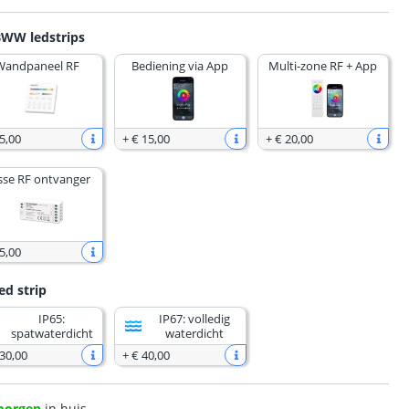
BWW ledstrips
Wandpaneel RF
Bediening via App
Multi-zone RF + App
5
,
00
+
€ 15
,
00
+
€ 20
,
00
sse RF ontvanger
5
,
00
ed strip
IP65:
IP67: volledig
spatwaterdicht
waterdicht
 30
,
00
+
€ 40
,
00
morgen
in huis