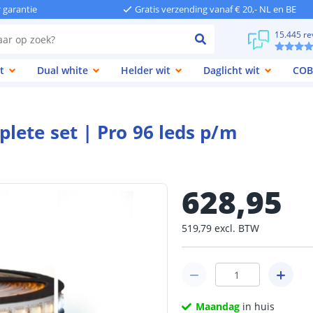
r garantie
Gratis verzending vanaf € 20,- NL en BE
15.445 re
t
Dual white
Helder wit
Daglicht wit
COB
lete set | Pro 96 leds p/m
628
,
95
519
,
79
excl.
BTW
Maandag
in huis