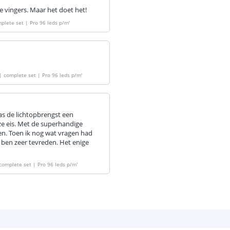
Materiaal wate
e vingers. Maar het doet het!
bescherming (I
plete set | Pro 96 leds p/m
'
Achtergrondkle
Plakstrip
| complete set | Pro 96 leds p/m
'
Breedte led st
s de lichtopbrengst een
nze eis. Met de superhandige
en. Toen ik nog wat vragen had
Dikte led strip
 ben zeer tevreden. Het enige
complete set | Pro 96 leds p/m
'
Aansluiting be
Aansluiting ei