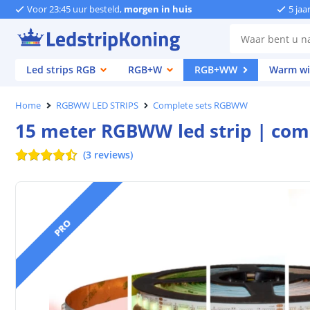
Voor 23:45 uur besteld,
morgen in huis
5 jaa
Led strips RGB
RGB+W
RGB+WW
Warm wi
Home
RGBWW LED STRIPS
Complete sets RGBWW
15 meter RGBWW led strip | comp
(
3
reviews
)
PRO