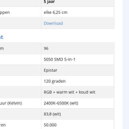
5 jaar
ippen
elke 6,25 cm
Download
ht
/m
96
5050 SMD 5-in-1
Epistar
120 graden
RGB + warm wit + koud wit
ur (Kelvin)
2400K-6500K (wit)
83,8 (wit)
ren
50.000