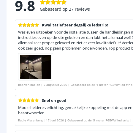
9.8
Gebaseerd op
27
reviews
Kwalitatief zeer degelijke ledstrip!
Was even uitzoeken voor de installatie tussen de handleidingen m
instructies even op de site gekeken en dan lukt het allemaal wel! D
allemaal zeer proper geleverd en ziet er zeer kwalitatief uit! Verd
ook zeer goed, nog geen problemen ondervonden. Top product 
Rob van baelen
|
2 augustus 2026
|
Gebaseerd op de
'
1 meter RGBWW led strip 
Snel en goed
Mooie heldere verlichting, gemakkelijke koppeling met de app 
beantwoorden.
Rudie Vissenberg
|
17 juni 2026
|
Gebaseerd op de
'
5 meter RGBWW led strip | 