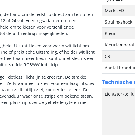
Merk LED
j de hand om de ledstrip direct aan te sluiten
12 of 24 volt voedingsadapter en biedt
Stralingshoek
kheid om te kiezen voor verschillende
tot de uitbreidingsmogelijkheden.
Kleur
Kleurtemperatu
gheid. U kunt kiezen voor warm wit licht om
ne of praktische uitstraling, of helder wit licht
CRI
te heeft aan meer kleur, kunt u met slechts één
uit dezelfde RGBWW led strip.
Aantal brandu
"dotless" lichtlijn te creëren. De strakke
Technische s
ter. Zelfs wanneer u kiest voor een laag inbouw-
aadloze lichtlijn ziet, zonder losse leds. De
Lichtsterkte (
e levensduur waar onze strips om bekend staan.
 een plakstrip over de gehele lengte en met