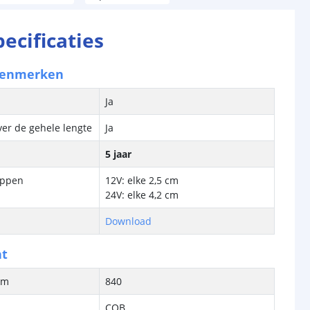
pecificaties
kenmerken
Ja
ver de gehele lengte
Ja
5 jaar
ippen
12V: elke 2,5 cm
24V: elke 4,2 cm
Download
ht
/m
840
COB