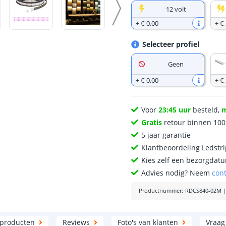
12 volt
+
€ 0
,
00
+
€ 
Selecteer profiel
Geen
+
€ 0
,
00
+
€
Voor
23:45 uur
besteld,
Gratis
retour binnen 10
5 jaar garantie
Klantbeoordeling Ledstr
Kies zelf een bezorgdatu
Advies nodig? Neem
con
Productnummer
:
RDCS840-02M
 producten
Reviews
Foto's van klanten
Vraag