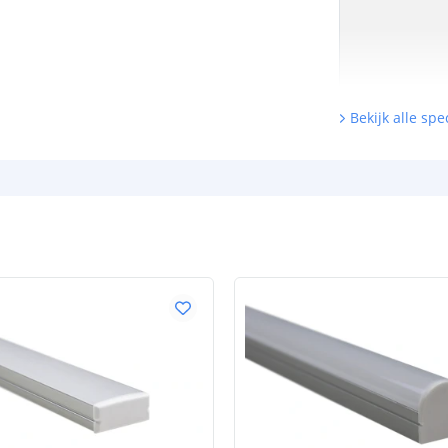
Bekijk alle spec
Watt - vermog
Lumen per Wa
Watt per LED
Voltage (DC)
Strip eigen
Bescherming
Materiaal wate