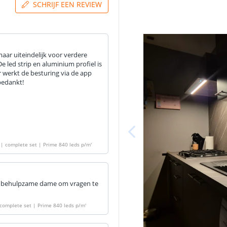
SCHRIJF EEN REVIEW
aar uiteindelijk voor verdere
e led strip en aluminium profiel is
er werkt de besturing via de app
bedankt!
| complete set | Prime 840 leds p/m
'
en behulpzame dame om vragen te
complete set | Prime 840 leds p/m
'