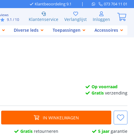
Klantbeoordeling 9.1
073 704 11 01
views
Klantenservice
Verlanglijst
Inloggen
9.1
/ 10
Diverse leds
Toepassingen
Accessoires
Op voorraad
Gratis
verzending
IN WINKELWAGEN
Gratis
retourneren
5 jaar
garantie