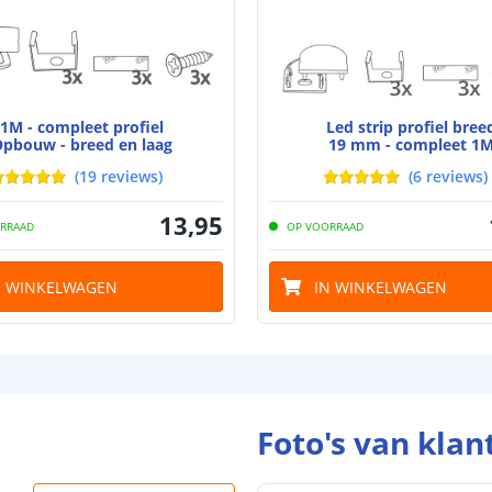
bescherming (I
Achtergrondkle
Plakstrip
1M - compleet profiel
Led strip profiel bree
pbouw - breed en laag
19 mm - compleet 1
(
19
reviews
)
(
6
reviews
)
Breedte led st
13
,
95
RRAAD
OP VOORRAAD
Dikte led strip
N WINKELWAGEN
IN WINKELWAGEN
Aansluiting be
Aansluiting ei
Foto's van klan