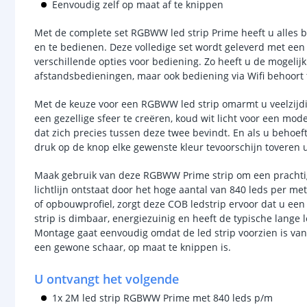
Eenvoudig zelf op maat af te knippen
Met de complete set RGBWW led strip Prime heeft u alles bi
en te bedienen. Deze volledige set wordt geleverd met een 
verschillende opties voor bediening. Zo heeft u de mogelij
afstandsbedieningen, maar ook bediening via Wifi behoort 
Met de keuze voor een RGBWW led strip omarmt u veelzijdi
een gezellige sfeer te creëren, koud wit licht voor een moder
dat zich precies tussen deze twee bevindt. En als u behoef
druk op de knop elke gewenste kleur tevoorschijn toveren 
Maak gebruik van deze RGBWW Prime strip om een prachtige, 
lichtlijn ontstaat door het hoge aantal van 840 leds per me
of opbouwprofiel, zorgt deze COB ledstrip ervoor dat u een n
strip is dimbaar, energiezuinig en heeft de typische lang
Montage gaat eenvoudig omdat de led strip voorzien is van
een gewone schaar, op maat te knippen is.
U ontvangt het volgende
1x 2M led strip RGBWW Prime met 840 leds p/m