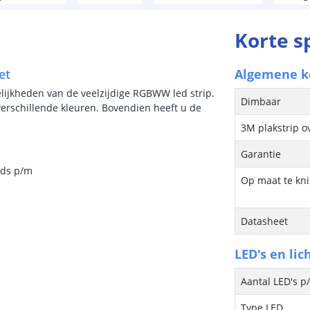
Korte s
et
Algemene 
lijkheden van de veelzijdige RGBWW led strip.
Dimbaar
 verschillende kleuren. Bovendien heeft u de
3M plakstrip o
Garantie
eds p/m
Op maat te kn
Datasheet
LED's en lic
Aantal LED's p
Type LED