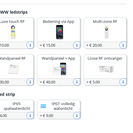
BWW ledstrips
Luxe touch RF
Bediening via App
Multi-zone RF
 10
,
00
+
€ 15
,
00
+
€ 20
,
00
Wandpaneel RF
Wandpaneel + App
Losse RF ontvanger
 30
,
00
+
€ 40
,
00
+
€ 5
,
00
ed strip
IP65:
IP67: volledig
spatwaterdicht
waterdicht
4
,
00
+
€ 9
,
00