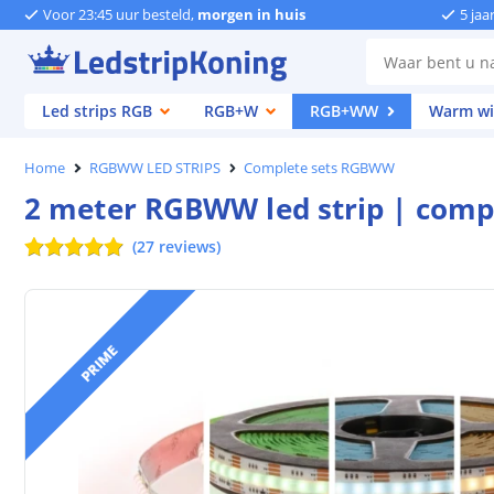
Voor 23:45 uur besteld,
morgen in huis
5 jaa
Led strips RGB
RGB+W
RGB+WW
Warm wi
Home
RGBWW LED STRIPS
Complete sets RGBWW
2 meter RGBWW led strip | compl
(
27
reviews
)
PRIME