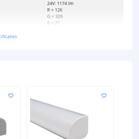
24V: 1174 lm
R = 126
G = 329
B = 71
WW = 355
KW = 376
ificaties
en p/m
12V: 23W
24V: 25W
tt
12V: 38 lm
24V: 47 lm
0.03W
12V of 24V
schappen
IP20, IP65 of IP67
rdichte
Siliconen