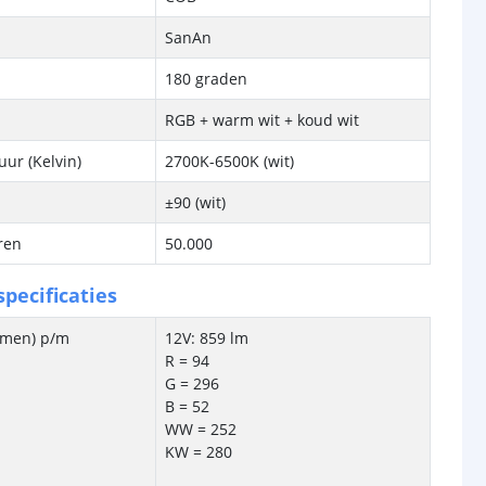
SanAn
180 graden
RGB + warm wit + koud wit
ur (Kelvin)
2700K-6500K (wit)
±90 (wit)
ren
50.000
pecificaties
lumen) p/m
12V: 859 lm
R = 94
G = 296
B = 52
WW = 252
KW = 280