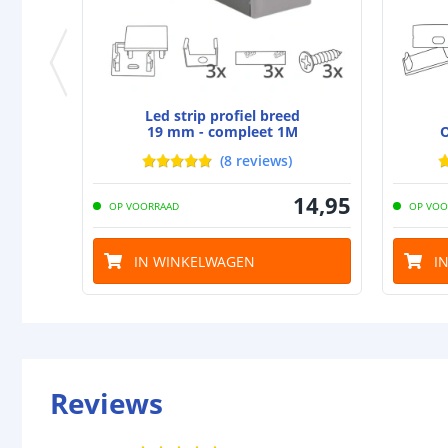
Led strip profiel breed
19 mm - compleet 1M
O
(
8
reviews
)
14
,
95
OP VOORRAAD
OP VOO
IN WINKELWAGEN
I
Reviews