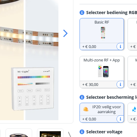
Selecteer bediening RG
Basic RF
+
€ 0
,
00
+
€
Multi-zone RF + App
+
€ 30
,
00
+
€
Selecteer bescherming l
IP20: veilig voor
aanraking
+
€ 0
,
00
+
€ 
Selecteer voltage