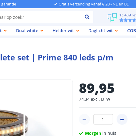
r garantie
Gratis verzending vanaf € 20,- NL en BE
15.439 re
t
Dual white
Helder wit
Daglicht wit
COB
ete set | Prime 840 leds p/m
89
,
95
74
,
34
excl.
BTW
Morgen
in huis