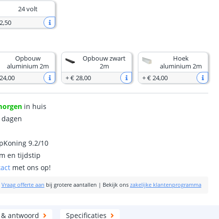
24 volt
2
,
50
Opbouw
Opbouw zwart
Hoek
aluminium 2m
2m
aluminium 2m
 24
,
00
+
€ 28
,
00
+
€ 24
,
00
morgen
in huis
0 dagen
ipKoning 9.2/10
m en tijdstip
tact
met ons op!
|
Vraag offerte aan
bij grotere aantallen
|
Bekijk ons
zakelijke klantenprogramma
 & antwoord
Specificaties