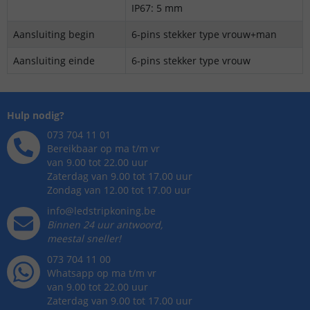
IP67: 5 mm
Aansluiting begin
6-pins stekker type vrouw+man
Aansluiting einde
6-pins stekker type vrouw
Hulp nodig?
073 704 11 01
Bereikbaar op ma t/m vr
van 9.00 tot 22.00 uur
Zaterdag van 9.00 tot 17.00 uur
Zondag van 12.00 tot 17.00 uur
info@ledstripkoning.be
Binnen 24 uur antwoord,
meestal sneller!
073 704 11 00
Whatsapp op ma t/m vr
van 9.00 tot 22.00 uur
Zaterdag van 9.00 tot 17.00 uur