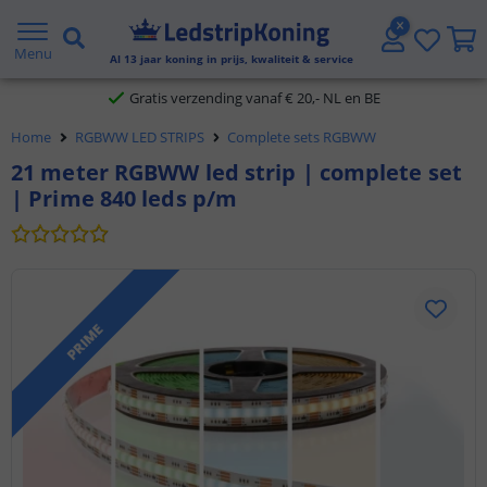
5 jaar garantie
Menu
Al
13
jaar koning in prijs, kwaliteit & service
Gratis verzending vanaf € 20,- NL en BE
Home
RGBWW LED STRIPS
Complete sets RGBWW
Klantbeoordeling 9.1
21 meter RGBWW led strip | complete set
| Prime 840 leds p/m
Voor 23:45 uur besteld,
morgen in huis
PRIME