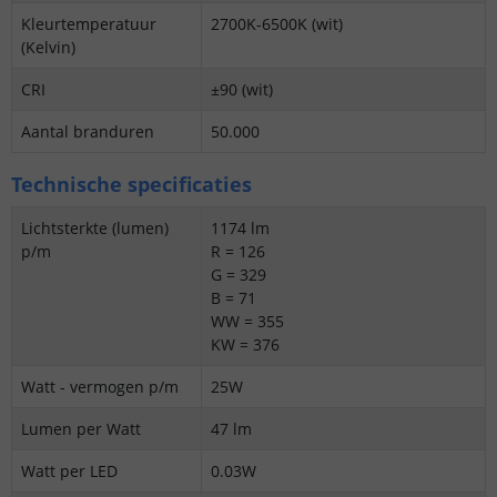
Kleurtemperatuur
2700K-6500K (wit)
(Kelvin)
CRI
±90 (wit)
Aantal branduren
50.000
Technische specificaties
Lichtsterkte (lumen)
1174 lm
p/m
R = 126
G = 329
B = 71
WW = 355
KW = 376
Watt - vermogen p/m
25W
Lumen per Watt
47 lm
Watt per LED
0.03W