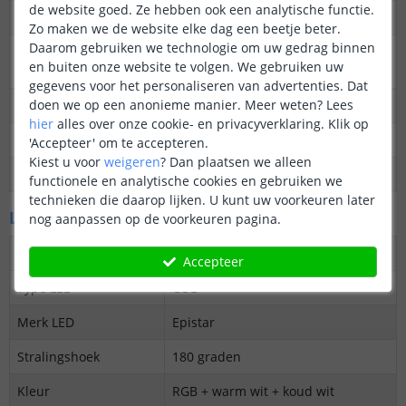
de website goed. Ze hebben ook een analytische functie.
Dimbaar
Ja
Zo maken we de website elke dag een beetje beter.
Daarom gebruiken we technologie om uw gedrag binnen
3M plakstrip over de
Ja
en buiten onze website te volgen. We gebruiken uw
gehele lengte
gegevens voor het personaliseren van advertenties. Dat
doen we op een anonieme manier.
Meer weten?
Lees
Garantie
5 jaar
hier
alles over onze cookie- en privacyverklaring. Klik op
Op maat te knippen
24V: elke 3,6 cm
'Accepteer' om te accepteren.
Kiest u voor
weigeren
?
Dan plaatsen we alleen
Datasheet
Download
functionele en analytische cookies en gebruiken we
technieken die daarop lijken. U kunt uw voorkeuren later
LED's en licht
nog aanpassen op de voorkeuren pagina.
Aantal LED's p/m
840
Accepteer
Type LED
COB
Merk LED
Epistar
Stralingshoek
180 graden
Kleur
RGB + warm wit + koud wit