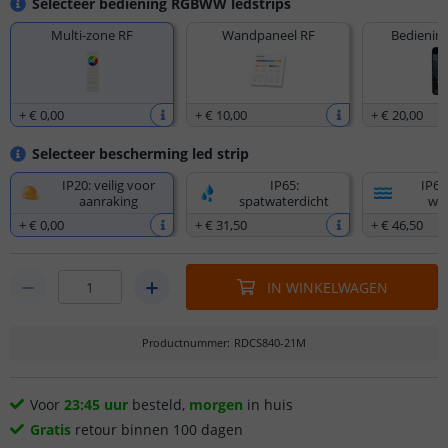
Selecteer bediening RGBWW ledstrips
Multi-zone RF
Wandpaneel RF
Bediening
+
€ 0
,
00
+
€ 10
,
00
+
€ 20
,
00
Selecteer bescherming led strip
IP20: veilig voor
IP65:
IP67
aanraking
spatwaterdicht
wat
+
€ 0
,
00
+
€ 31
,
50
+
€ 46
,
50
IN WINKELWAGEN
Productnummer
:
RDCS840-21M
Voor
23:45 uur
besteld,
morgen
in huis
Gratis
retour binnen 100 dagen