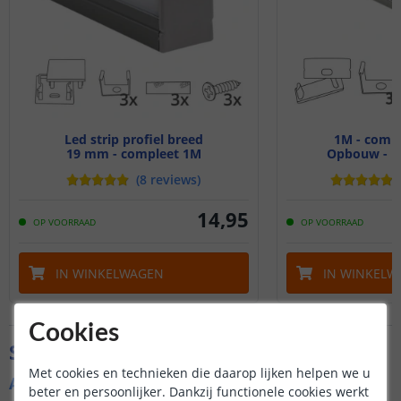
Led strip profiel breed
1M - compl
19 mm - compleet 1M
Opbouw - br
(
8
reviews
)
14
,
95
OP VOORRAAD
OP VOORRAAD
IN WINKELWAGEN
IN WINKELW
Cookies
Specificaties
Met cookies en technieken die daarop lijken helpen we u
Algemene kenmerken
beter en persoonlijker. Dankzij functionele cookies werkt