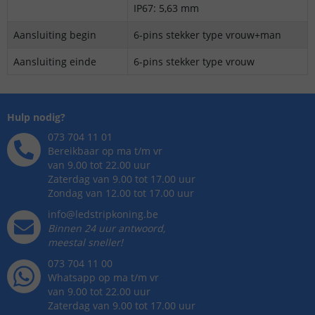
IP67: 5,63 mm
Aansluiting begin
6-pins stekker type vrouw+man
Aansluiting einde
6-pins stekker type vrouw
Hulp nodig?
073 704 11 01
Bereikbaar op ma t/m vr
van 9.00 tot 22.00 uur
Zaterdag van 9.00 tot 17.00 uur
Zondag van 12.00 tot 17.00 uur
info@ledstripkoning.be
Binnen 24 uur antwoord,
meestal sneller!
073 704 11 00
Whatsapp op ma t/m vr
van 9.00 tot 22.00 uur
Zaterdag van 9.00 tot 17.00 uur