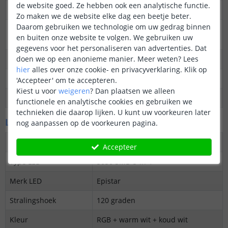
de website goed. Ze hebben ook een analytische functie.
Dimbaar
Ja
Zo maken we de website elke dag een beetje beter.
Daarom gebruiken we technologie om uw gedrag binnen
3M plakstrip over de
Ja
en buiten onze website te volgen. We gebruiken uw
gehele lengte
gegevens voor het personaliseren van advertenties. Dat
doen we op een anonieme manier.
Meer weten?
Lees
Garantie
5 jaar
hier
alles over onze cookie- en privacyverklaring. Klik op
Op maat te knippen
Elke 10 cm
'Accepteer' om te accepteren.
Kiest u voor
weigeren
?
Dan plaatsen we alleen
Datasheet
Download
functionele en analytische cookies en gebruiken we
technieken die daarop lijken. U kunt uw voorkeuren later
LED's en licht
nog aanpassen op de voorkeuren pagina.
Aantal LED's p/m
60
Accepteer
Type LED
5050 SMD 5-in-1
Merk LED
Epistar
Stralingshoek
120 graden
Kleur
RGB + warm wit + koud wit