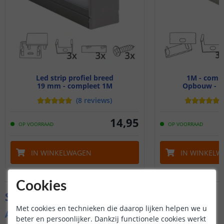
Led strip profiel breed
1M - compl
19 mm - compleet 1M
Opbouw - br
(
8
reviews
)
14
,
95
OP VOORRAAD
OP VOORRAAD
IN WINKELWAGEN
IN WINKELW
Cookies
Specificaties
Met cookies en technieken die daarop lijken helpen we u
Algemene kenmerken
beter en persoonlijker. Dankzij functionele cookies werkt