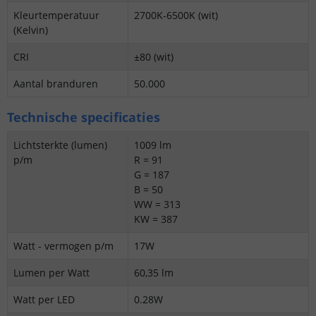
Kleurtemperatuur
2700K-6500K (wit)
(Kelvin)
CRI
±80 (wit)
Aantal branduren
50.000
Technische specificaties
Lichtsterkte (lumen)
1009 lm
p/m
R = 91
G = 187
B = 50
WW = 313
KW = 387
Watt - vermogen p/m
17W
Lumen per Watt
60,35 lm
Watt per LED
0.28W