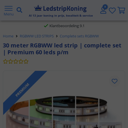
Gratis verzending vanaf € 20,- NL en BE
Menu
Al
13
jaar koning in prijs, kwaliteit & service
Klantbeoordeling 9.1
Home
RGBWW LED STRIPS
Complete sets RGBWW
Voor 23:45 uur besteld,
morgen in huis
30 meter RGBWW led strip | complete set
| Premium 60 leds p/m
PREMIUM