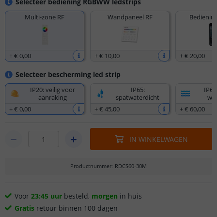
Selecteer bediening RGBWW ledstrips
Multi-zone RF
Wandpaneel RF
Bediening
+
€ 0
,
00
+
€ 10
,
00
+
€ 20
,
00
Selecteer bescherming led strip
IP20: veilig voor
IP65:
IP67
aanraking
spatwaterdicht
wat
+
€ 0
,
00
+
€ 45
,
00
+
€ 60
,
00
IN WINKELWAGEN
Productnummer
:
RDCS60-30M
Voor
23:45 uur
besteld,
morgen
in huis
Gratis
retour binnen 100 dagen