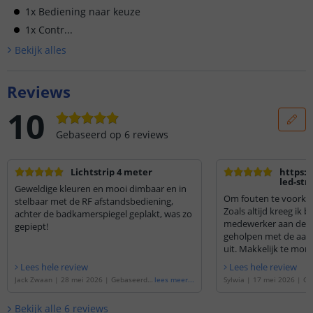
1x Bediening naar keuze
1x Contr...
Bekijk alle
s
Reviews
10
Gebaseerd op
6
reviews
Lichtstrip 4 meter
https:
led-str
Geweldige kleuren en mooi dimbaar en in
rgbww/
Om fouten te voorko
stelbaar met de RF afstandsbediening,
strip-b
Zoals altijd kreeg ik 
achter de badkamerspiegel geplakt, was zo
medewerker aan de lij
gepiept!
geholpen met de aank
uit. Makkelijk te mon
Lees hele review
Lees hele review
Jack Zwaan
|
28 mei 2026
|
Gebaseerd o
lees meer
...
Sylwia
|
17 mei 2026
|
Ge
p de
'
4 meter RGBWW led strip | complet
'
1 meter RGBWW led strip 
e set | Basic 36 leds p/m
'
| Basic 36 leds p/m
'
Bekijk alle
6
reviews