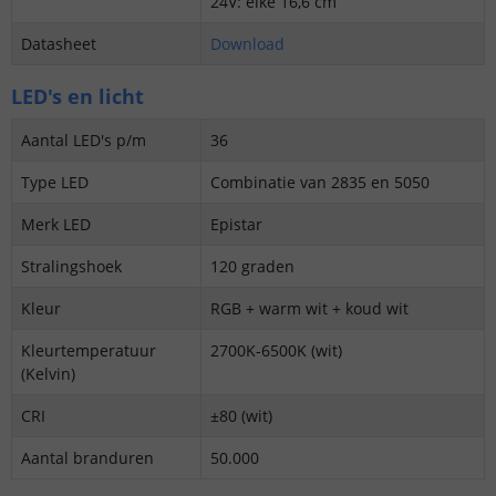
24V: elke 16,6 cm
Datasheet
Download
LED's en licht
Aantal LED's p/m
36
Type LED
Combinatie van 2835 en 5050
Merk LED
Epistar
Stralingshoek
120 graden
Kleur
RGB + warm wit + koud wit
Kleurtemperatuur
2700K-6500K (wit)
(Kelvin)
CRI
±80 (wit)
Aantal branduren
50.000