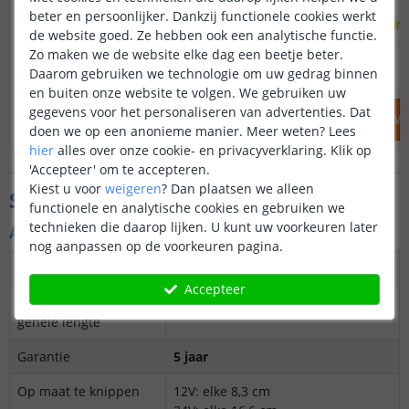
beter en persoonlijker. Dankzij functionele cookies werkt
(
8
reviews
)
de website goed. Ze hebben ook een analytische functie.
Zo maken we de website elke dag een beetje beter.
14
,
95
OP VOORRAAD
OP VOORRAAD
Daarom gebruiken we technologie om uw gedrag binnen
en buiten onze website te volgen. We gebruiken uw
gegevens voor het personaliseren van advertenties. Dat
IN WINKELWAGEN
IN WINKELW
doen we op een anonieme manier.
Meer weten?
Lees
hier
alles over onze cookie- en privacyverklaring. Klik op
'Accepteer' om te accepteren.
Kiest u voor
weigeren
?
Dan plaatsen we alleen
Specificaties
functionele en analytische cookies en gebruiken we
technieken die daarop lijken. U kunt uw voorkeuren later
Algemene kenmerken
nog aanpassen op de voorkeuren pagina.
Dimbaar
Ja
Accepteer
3M plakstrip over de
Ja
gehele lengte
Garantie
5 jaar
Op maat te knippen
12V: elke 8,3 cm