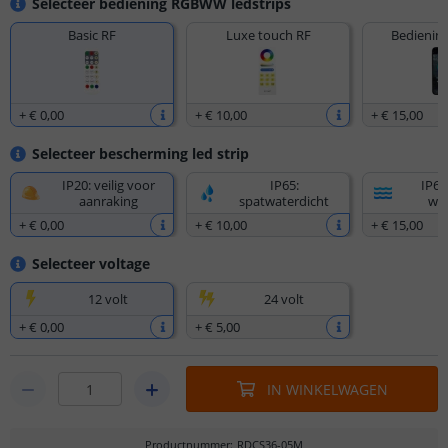
Selecteer bediening RGBWW ledstrips
Basic RF
Luxe touch RF
Bediening
+
€ 0
,
00
+
€ 10
,
00
+
€ 15
,
00
Selecteer bescherming led strip
IP20: veilig voor
IP65:
IP67
aanraking
spatwaterdicht
wat
+
€ 0
,
00
+
€ 10
,
00
+
€ 15
,
00
Selecteer voltage
12 volt
24 volt
+
€ 0
,
00
+
€ 5
,
00
IN WINKELWAGEN
Productnummer
:
RDCS36-05M