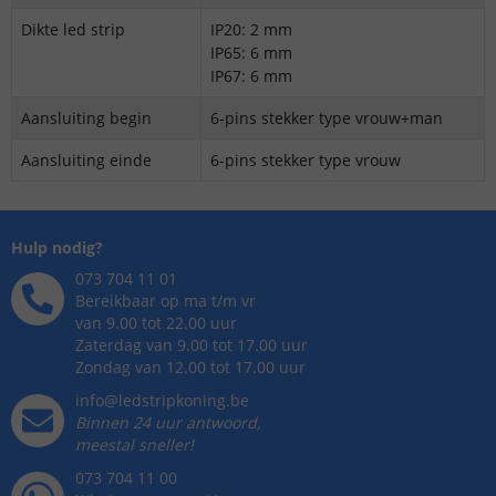
Dikte led strip
IP20: 2 mm
IP65: 6 mm
IP67: 6 mm
Aansluiting begin
6-pins stekker type vrouw+man
Aansluiting einde
6-pins stekker type vrouw
Hulp nodig?
073 704 11 01
Bereikbaar op ma t/m vr
van 9.00 tot 22.00 uur
Zaterdag van 9.00 tot 17.00 uur
Zondag van 12.00 tot 17.00 uur
info@ledstripkoning.be
Binnen 24 uur antwoord,
meestal sneller!
073 704 11 00