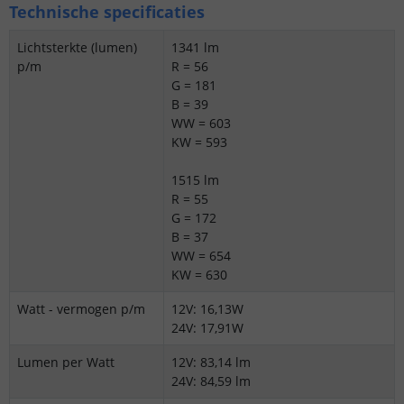
Technische specificaties
Lichtsterkte (lumen)
1341 lm
p/m
R = 56
G = 181
B = 39
WW = 603
KW = 593
1515 lm
R = 55
G = 172
B = 37
WW = 654
KW = 630
Watt - vermogen p/m
12V: 16,13W
24V: 17,91W
Lumen per Watt
12V: 83,14 lm
24V: 84,59 lm