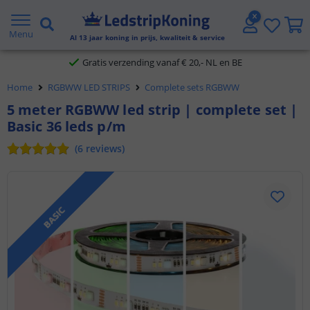
5 jaar garantie
Menu
Gratis verzending vanaf € 20,- NL en BE
Al
13
jaar koning in prijs, kwaliteit & service
Klantbeoordeling 9.1
Home
RGBWW LED STRIPS
Complete sets RGBWW
Voor 23:45 uur besteld,
morgen in huis
5 meter RGBWW led strip | complete set |
Basic 36 leds p/m
(
6
reviews
)
BASIC