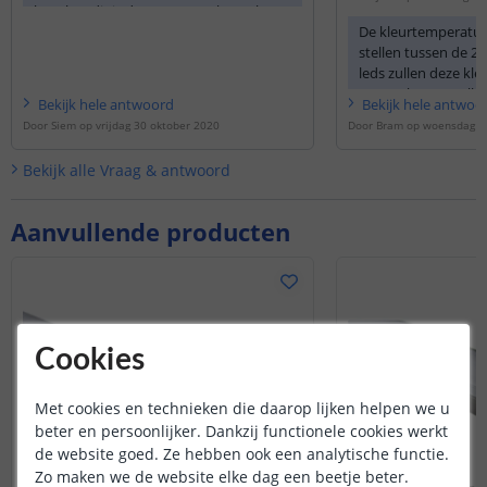
kanalen, dit is dan 0,16A per kanaal per
thx
meter.
De kleurtemperatuur 
stellen tussen de 25
leds zullen deze kl
Tevens kunnen alle 
Bekijk
hele
antwoord
Bekijk
hele
antwoo
kleuren weergeven. 
Door
Siem
op
vrijdag 30 oktober 2020
Door
Bram
op
woensdag 24
voldoende licht gev
uitvoering zal hierv
Bekijk alle
Vraag & antwoord
Aanvullende producten
Cookies
Met cookies en technieken die daarop lijken helpen we u
beter en persoonlijker. Dankzij functionele cookies werkt
de website goed. Ze hebben ook een analytische functie.
Zo maken we de website elke dag een beetje beter.