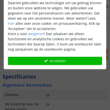
Daarom gebruiken we technologie om uw gedrag binnen
en buiten onze website te volgen. We gebruiken uw
gegevens voor het personaliseren van advertenties. Dat
1M - compleet profiel
1M - compl
doen we op een anonieme manier.
Meer weten?
Lees
Opbouw - smal en laag
Inbouw - s
hier
alles over onze cookie- en privacyverklaring. Klik op
'Accepteer' om te accepteren.
(
70
reviews
)
Kiest u voor
weigeren
?
Dan plaatsen we alleen
12
,
95
functionele en analytische cookies en gebruiken we
OP VOORRAAD
OP VOORRAAD
technieken die daarop lijken. U kunt uw voorkeuren later
nog aanpassen op de voorkeuren pagina.
IN WINKELWAGEN
IN WINKELW
Accepteer
Specificaties
Algemene kenmerken
Dimbaar
Ja
3M plakstrip over de
Ja
gehele lengte