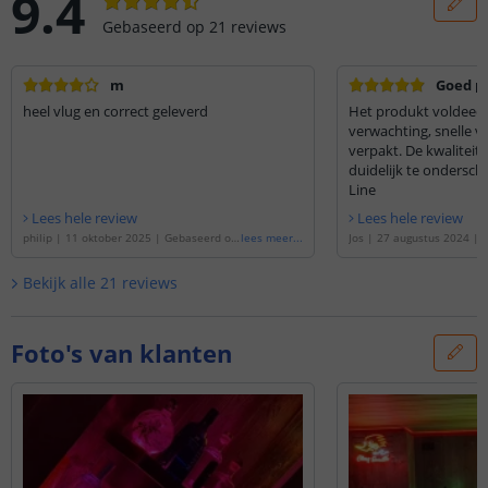
9.4
Gebaseerd op
21
reviews
m
Goed p
heel vlug en correct geleverd
Het produkt voldeed 
verwachting, snelle 
verpakt. De kwaliteit 
duidelijk te ondersc
Line
Lees hele review
Lees hele review
philip
|
11 oktober 2025
|
Gebaseerd op
lees meer
...
Jos
|
27 augustus 2024
|
de
'
Ledstrip 7 meter RGBWW | losse strip
e
'
Ledstrip 6 meter RGBWW 
| Pro 96 SMD leds p/m
'
| Pro 96 SMD leds p/m
'
Bekijk alle
21
reviews
Foto's van klanten