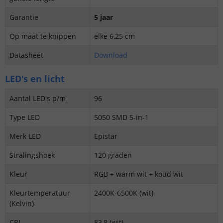
Garantie
5 jaar
Op maat te knippen
elke 6,25 cm
Datasheet
Download
LED's en licht
Aantal LED's p/m
96
Type LED
5050 SMD 5-in-1
Merk LED
Epistar
Stralingshoek
120 graden
Kleur
RGB + warm wit + koud wit
Kleurtemperatuur
2400K-6500K (wit)
(Kelvin)
CRI
83,8 (wit)