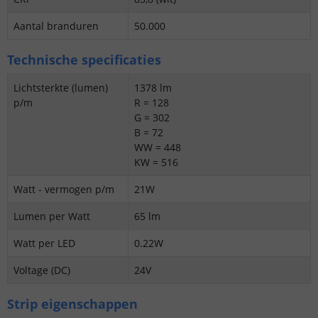
Aantal branduren
50.000
Technische specificaties
Lichtsterkte (lumen)
1378 lm
p/m
R = 128
G = 302
B = 72
WW = 448
KW = 516
Watt - vermogen p/m
21W
Lumen per Watt
65 lm
Watt per LED
0.22W
Voltage (DC)
24V
Strip eigenschappen