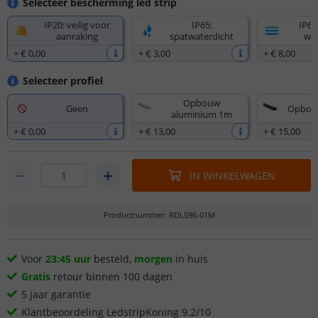
Selecteer bescherming led strip
IP20: veilig voor
IP65:
IP67
aanraking
spatwaterdicht
wat
+
€ 0
,
00
+
€ 3
,
00
+
€ 8
,
00
Selecteer profiel
Opbouw
Geen
Opbou
aluminium 1m
+
€ 0
,
00
+
€ 13
,
00
+
€ 15
,
00
IN WINKELWAGEN
Productnummer
:
RDLS96-01M
Voor
23:45 uur
besteld,
morgen
in huis
Gratis
retour binnen 100 dagen
5 jaar garantie
Klantbeoordeling LedstripKoning 9.2/10