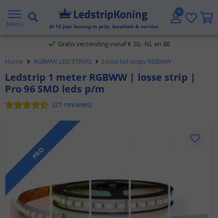
5 jaar garantie
Menu
Al
13
jaar koning in prijs, kwaliteit & service
Gratis verzending vanaf € 20,- NL en BE
Klantbeoordeling 9.1
Home
RGBWW LED STRIPS
Losse led strips RGBWW
Ledstrip 1 meter RGBWW | losse strip |
Voor 23:45 uur besteld,
morgen in huis
Pro 96 SMD leds p/m
(
21
reviews
)
PRO