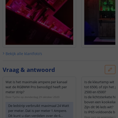
Bekijk alle
klantfoto’s
Vraag & antwoord
Wat is het maximale ampere per kanaal
Is de kleurtemp wit in
wat de RGBWW Pro benodigd heeft per
tot 6500, of zijn het 
meter strip?
2500 en 6500?
Is de lichtsterkete h
Door
Tycho
op
donderdag 29 oktober 2020
boven een kookeilan
De ledstrip verbruikt maximaal 24 Watt
Zijn dit 96 leds wit?
per meter. Dat is per meter 1 Ampere.
Is IP65 voldoende bo
Dit kunt u dan verdelen over de 6
neem ik IP67?
Door
jorn
op
woensdag 24 