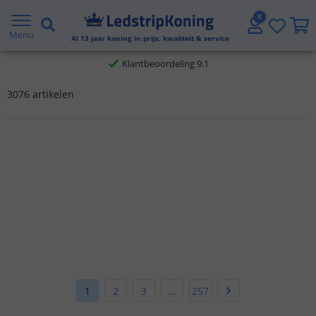
Gratis verzending vanaf € 20,- NL en BE
Menu
Al
13
jaar koning in prijs, kwaliteit & service
Klantbeoordeling 9.1
3076 artikelen
Voor 23:45 uur besteld,
morgen in huis
1
2
3
…
257