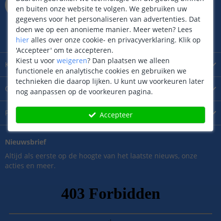
Rietveldenweg
49
D
en buiten onze website te volgen. We gebruiken uw
5222AP
's
Hertogenbosch
gegevens voor het personaliseren van advertenties. Dat
Maandag t/m zaterdag geopend
doen we op een anonieme manier.
Meer weten?
Lees
van 09.00 tot 17.00 uur
hier
alles over onze cookie- en privacyverklaring. Klik op
'Accepteer' om te accepteren.
Kiest u voor
weigeren
?
Dan plaatsen we alleen
Klantenservice
functionele en analytische cookies en gebruiken we
technieken die daarop lijken. U kunt uw voorkeuren later
Over
LedstripKoning
nog aanpassen op de voorkeuren pagina.
Product
informatie
Accepteer
Nieuwsbrief
Altijd als eerste op de hoogte van het laatste nieuws, onze
acties en meer.