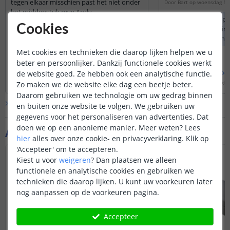
tegen elkaar misschien past het niet onder
Door
Bart
op
woensdag 17 
het middenstuk mvg Andy
Dit kan, de ledstrip
Door
Andy
op
vrijdag 11 juli 2025
Cookies
draadjes aan de tim
De enkelkleurige ledstrips zijn 12mm
gekoppeld via een 
breed en de meerkleurige ledstrips zijn
kan bijvoorbeeld m
Met cookies en technieken die daarop lijken helpen we u
14mm breed
aan elkaar maken va
beter en persoonlijker. Dankzij functionele cookies werkt
Dit kan ook via wag
Bekijk
hele
antwoord
Bekijk
hele
antwoo
de website goed. Ze hebben ook een analytische functie.
Door
Danielle
op
vrijdag 11 juli 2025
Door
Bram
op
donderdag 1
Zo maken we de website elke dag een beetje beter.
Daarom gebruiken we technologie om uw gedrag binnen
Bekijk alle
Vraag & antwoord
en buiten onze website te volgen. We gebruiken uw
gegevens voor het personaliseren van advertenties. Dat
doen we op een anonieme manier.
Meer weten?
Lees
Aanvullende producten
hier
alles over onze cookie- en privacyverklaring. Klik op
'Accepteer' om te accepteren.
Kiest u voor
weigeren
?
Dan plaatsen we alleen
functionele en analytische cookies en gebruiken we
technieken die daarop lijken. U kunt uw voorkeuren later
nog aanpassen op de voorkeuren pagina.
Accepteer