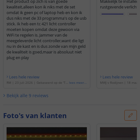
Het product op zich is van goede
Makkelijk te installe
kwaliteit,alleen kon ik niks met de set
rustgevende verlichti
omdat ik geen pc of laptop heb en kon ik
dus niks met de 33 programma's op de usb
stick. Ik heb een tc 421 licht controller
moeten kopen omdat deze gewoon via
WiFi te regelen is. Jammer van de
meegeleverde licht controller,want die ligt
nu in de kast en is dus zonde van mijn geld
de kwaliteit is goed,maar is absoluut niet
plug en play
Lees hele review
Lees hele review
RM
|
23 juli 2026
|
Gebaseerd op de
'
Ti
lees meer
...
MWJ v Rodijnen
|
18 maar
me Controller set 'Advanced Plus' < 200c
eerd op de
'
Time Controlle
m
'
d Plus' < 200cm
'
Bekijk alle
9
reviews
Foto's van klanten