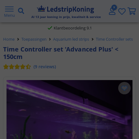
Gratis verzending vanaf € 20,- NL en BE
Menu
Al
13
jaar koning in prijs, kwaliteit & service
Klantbeoordeling 9.1
Home
Toepassingen
Aquarium led strips
Time Controller sets
Voor 23:45 uur besteld,
morgen in huis
Time Controller set 'Advanced Plus' <
150cm
(
9
reviews
)