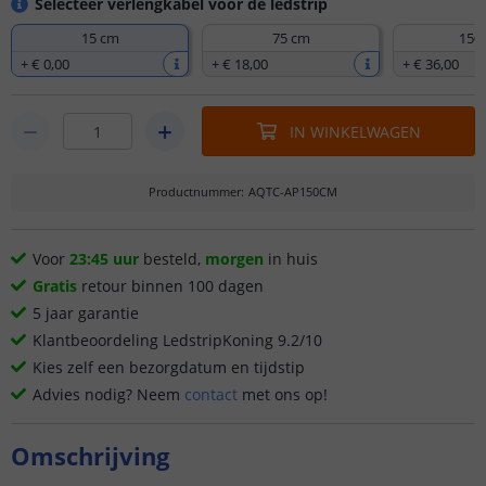
Selecteer verlengkabel voor de ledstrip
15 cm
75 cm
150
+
€ 0
,
00
+
€ 18
,
00
+
€ 36
,
00
IN WINKELWAGEN
Productnummer
:
AQTC-AP150CM
Voor
23:45 uur
besteld,
morgen
in huis
Gratis
retour binnen 100 dagen
5 jaar garantie
Klantbeoordeling LedstripKoning 9.2/10
Kies zelf een bezorgdatum en tijdstip
Advies nodig? Neem
contact
met ons op!
Omschrijving