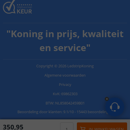
"
Koning in prijs, kwaliteit
en service
"
Copyright
©
2026
LedstripKoning
Algemene voorwaarden
Privacy
KvK: 69862303
BTW: NL858042459B01
Beoordeling door klanten:
9.1
/
10
-
15443 beoordelingen
350
,
95
IN WINKELWAGEN