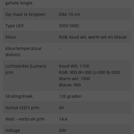
gehele lengte
Op maat te knippen
Elke 10 cm
Type LED
5050 SMD
Kleur
RGB, koud wit, warm wit en blauw
Kleurtemperatuur
-
(Kelvin)
Lichtsterkte (Lumen)
Koud Wit: 1100
p/m
RGB: 900 (R=300 G=300 B=300)
Warm wit: 1000
Blauw: 900
Stralingshoek
120 graden
Aantal LED's p/m
60
Watt - verbruik p/m
14,4
Voltage
24V