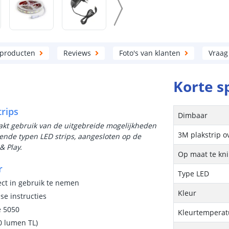
 producten
Reviews
Foto's van klanten
Vraag
Korte s
trips
Dimbaar
aakt gebruik van de uitgebreide mogelijkheden
3M plakstrip o
lende typen LED strips, aangesloten op de
& Play.
Op maat te kn
r
Type LED
ect in gebruik te nemen
Kleur
e instructies
e 5050
Kleurtemperatu
0 lumen TL)