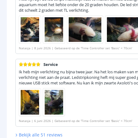
aquarium moet het liefste onder de 20 graden houden. De led str
dit scheelt 2 graden met TL verlichting.
Natasja
|
8 juni 2026
|
Gebaseerd op de
'
Time Controller set 'Basic' < 70cm
'
Service
Ik heb mijn verlichting nu bijna twee jaar. Na het los maken van mi
verlichting niet aan de praat. Ledstripkoning heft mij super goed 
nieuwe USB stick met software. Nu kan ik mijn zwarte Axoloti's oo
Natasja
|
6 juni 2026
|
Gebaseerd op de
'
Time Controller set 'Basic' < 70cm
'
Bekijk alle
51
reviews