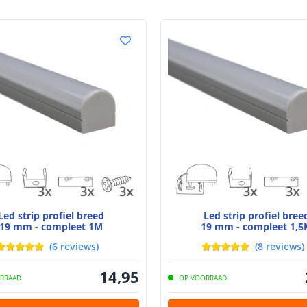
Led strip profiel breed
Led strip profiel bree
19 mm - compleet 1M
19 mm - compleet 1,5
(
6
reviews
)
(
8
reviews
)
14
,
95
RRAAD
OP VOORRAAD