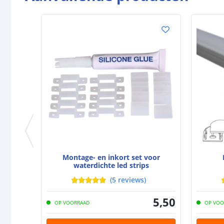
Montage- en inkort set voor
waterdichte led strips
(
5
reviews
)
5
,
50
OP VOORRAAD
OP VOO