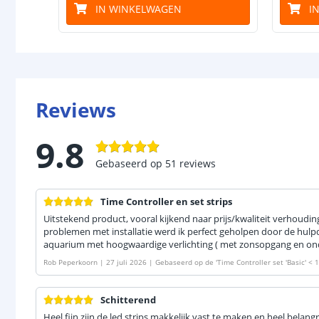
IN WINKELWAGEN
I
Reviews
9.8
Gebaseerd op
51
reviews
Time Controller en set strips
Uitstekend product, vooral kijkend naar prijs/kwaliteit verhoudi
problemen met installatie werd ik perfect geholpen door de hulpd
aquarium met hoogwaardige verlichting ( met zonsopgang en ond
Rob Peperkoorn
|
27 juli 2026
|
Gebaseerd op de
'
Time Controller set 'Basic' <
Schitterend
Heel fijn zijn de led strips makkelijk vast te maken en heel belangr