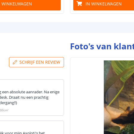
N WINKELWAGEN
IN WINKELWAGEN
Foto's van klan
SCHRIJF EEN REVIEW
ng een absolute aanrader. Na enige
esk. Draait nu een prachtig
ergang!!)
 100cm
'
ijk voor mijn Axoloti's het