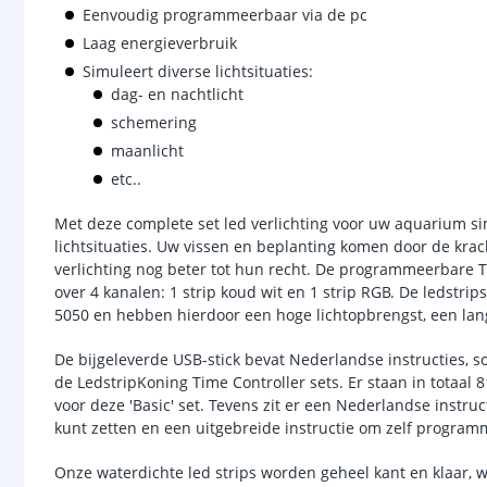
Eenvoudig programmeerbaar via de pc
Laag energieverbruik
Simuleert diverse lichtsituaties:
dag- en nachtlicht
schemering
maanlicht
etc..
Met deze complete set led verlichting voor uw aquarium s
lichtsituaties. Uw vissen en beplanting komen door de krach
verlichting nog beter tot hun recht. De programmeerbare TC
over 4 kanalen: 1 strip koud wit en 1 strip RGB. De ledstrip
5050 en hebben hierdoor een hoge lichtopbrengst, een lan
De bijgeleverde USB-stick bevat Nederlandse instructies, 
de LedstripKoning Time Controller sets. Er staan in totaal 
voor deze 'Basic' set. Tevens zit er een Nederlandse instru
kunt zetten en een uitgebreide instructie om zelf program
Onze waterdichte led strips worden geheel kant en klaar, w