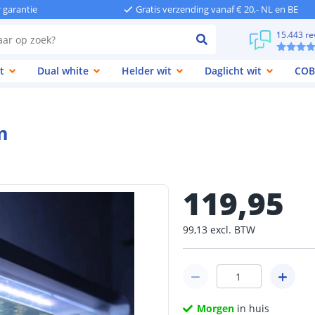
r garantie
Gratis verzending vanaf € 20,- NL en BE
15.443 re
t
Dual white
Helder wit
Daglicht wit
COB
m
119
,
95
99
,
13
excl.
BTW
Morgen
in huis