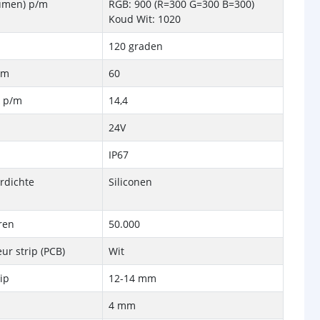
Lumen) p/m
RGB: 900 (R=300 G=300 B=300)
Koud Wit: 1020
120 graden
/m
60
k p/m
14,4
24V
IP67
rdichte
Siliconen
ren
50.000
ur strip (PCB)
Wit
rip
12-14 mm
4 mm