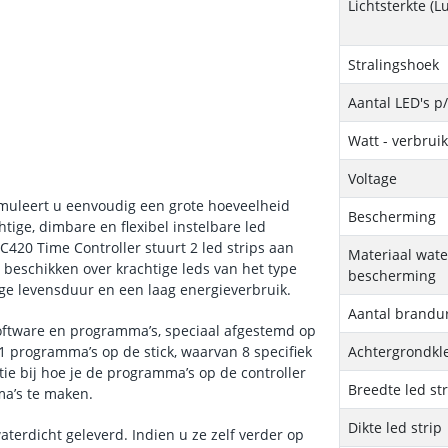
Lichtsterkte (
Stralingshoek
Aantal LED's p
Watt - verbrui
Voltage
imuleert u eenvoudig een grote hoeveelheid
Bescherming
tige, dimbare en flexibel instelbare led
420 Time Controller stuurt 2 led strips aan
Materiaal wate
s beschikken over krachtige leds van het type
bescherming
ge levensduur en een laag energieverbruik.
Aantal brandu
software en programma’s, speciaal afgestemd op
81 programma’s op de stick, waarvan 8 specifiek
Achtergrondkle
ctie bij hoe je de programma’s op de controller
Breedte led st
ma’s te maken.
Dikte led strip
aterdicht geleverd. Indien u ze zelf verder op