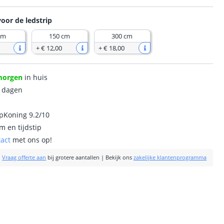
voor de ledstrip
cm
150 cm
300 cm
+
€ 12
,
00
+
€ 18
,
00
morgen
in huis
0 dagen
ipKoning 9.2/10
m en tijdstip
tact
met ons op!
|
Vraag offerte aan
bij grotere aantallen
|
Bekijk ons
zakelijke klantenprogramma