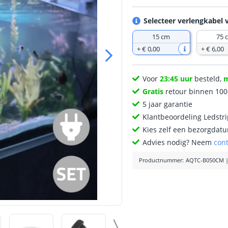
Selecteer verlengkabel 
15 cm
75 
+
€ 0
,
00
+
€ 6
,
00
Voor
23:45 uur
besteld,
Gratis
retour binnen 10
5 jaar garantie
Klantbeoordeling Ledstr
Kies zelf een bezorgdatu
Advies nodig? Neem
con
Productnummer
:
AQTC-B050CM