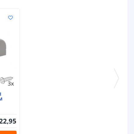
d
M
22
,
95