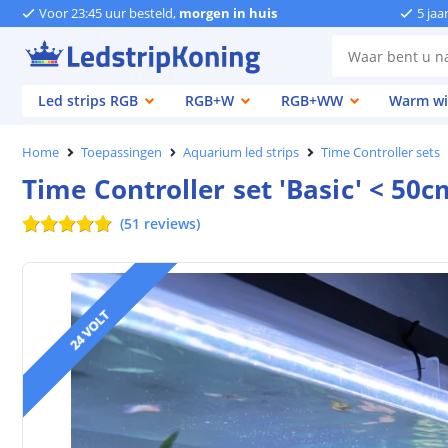
Voor 23:45 uur besteld,
morgen in huis
5 jaa
Led strips RGB
RGB+W
RGB+WW
Warm wi
Home
Toepassingen
Aquarium led strips
Time Controller sets
Time Controller set 'Basic' < 50c
(
51
reviews
)
24 VOLT