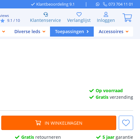
Klantbeoordeling 9.1
073 704 11 01
views
Klantenservice
Verlanglijst
Inloggen
9.1
/ 10
Diverse leds
Toepassingen
Accessoires
Op voorraad
Gratis
verzending
IN WINKELWAGEN
Gratis
retourneren
5 jaar
garantie