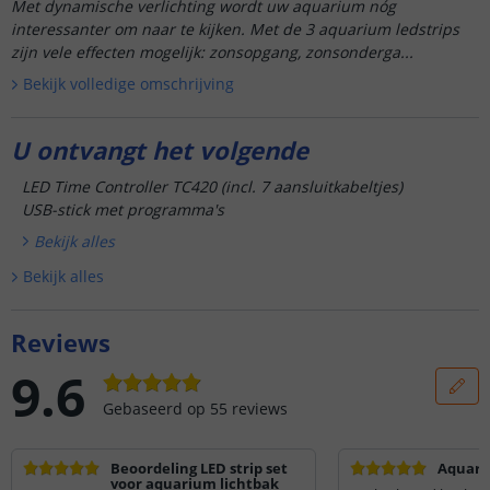
Met dynamische verlichting wordt uw aquarium nóg
interessanter om naar te kijken. Met de 3 aquarium ledstrips
zijn vele effecten mogelijk: zonsopgang, zonsonderga...
Bekijk volledige omschrijving
U ontvangt het volgende
LED Time Controller TC420 (incl. 7 aansluitkabeltjes)
USB-stick met programma's
Bekijk alle
s
Bekijk alle
s
Reviews
9.6
Gebaseerd op
55
reviews
Beoordeling LED strip set
Aquari
voor aquarium lichtbak