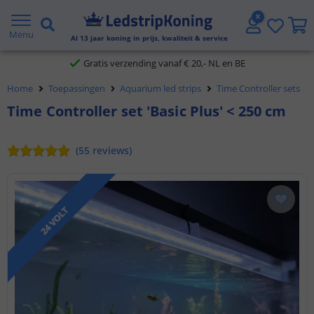
5 jaar garantie
Menu
Al
13
jaar koning in prijs, kwaliteit & service
Gratis verzending vanaf € 20,- NL en BE
Home
Toepassingen
Aquarium led strips
Time Controller sets
Klantbeoordeling 9.1
Time Controller set 'Basic Plus' < 250 cm
Voor 23:45 uur besteld,
morgen in huis
(
55
reviews
)
24 VOLT