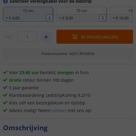
Selecteer verlengkabel voor de ledstrip
15 cm
75 cm
150
+
€ 0
,
00
+
€ 8
,
00
+
€ 16
,
00
IN WINKELWAGEN
Productnummer
:
AQTC-BP250CM
Voor
23:45 uur
besteld,
morgen
in huis
Gratis
retour binnen 100 dagen
5 jaar garantie
Klantbeoordeling LedstripKoning 9.2/10
Kies zelf een bezorgdatum en tijdstip
Advies nodig? Neem
contact
met ons op!
Omschrijving