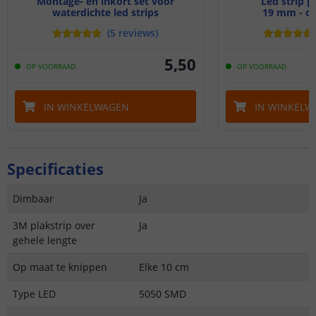
Montage- en inkort set voor
Led strip p
waterdichte led strips
19 mm - c
(
5
reviews
)
5
,
50
OP VOORRAAD
OP VOORRAAD
IN WINKELWAGEN
IN WINKELW
Specificaties
Dimbaar
Ja
3M plakstrip over
Ja
gehele lengte
Op maat te knippen
Elke 10 cm
Type LED
5050 SMD