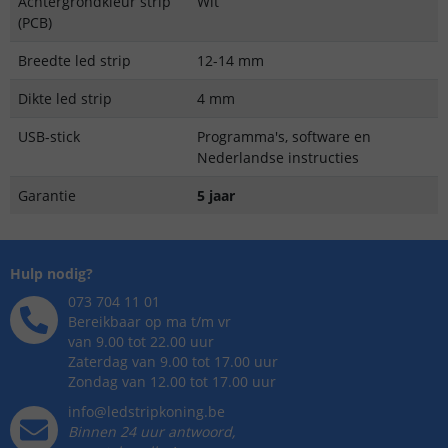
Achtergrondkleur strip
Wit
(PCB)
Breedte led strip
12-14 mm
Dikte led strip
4 mm
USB-stick
Programma's, software en
Nederlandse instructies
Garantie
5 jaar
Hulp nodig?
073 704 11 01
Bereikbaar op ma t/m vr
van 9.00 tot 22.00 uur
Zaterdag van 9.00 tot 17.00 uur
Zondag van 12.00 tot 17.00 uur
info@ledstripkoning.be
Binnen 24 uur antwoord,