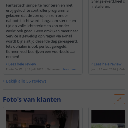
Snel geleverd,heel co
Fantastisch simpel te monteren en met
installeren.
erbij gekochte controller programma
gekozen dat de zon op en zon onder
nabootst licht wordt langzaam sterker en
tijd op volle lichtsterkte en zon onder
werkt ook goed. Geen omkijken meer naar.
Service is geweldig op vragen via e-mail
wordt bijna altijd dezelfde dag gereageerd.
Iets ophalen is ook perfect geregeld.
Kunnen veel bedrijven een voorbeeld aan
nemen!
Lees hele review
Lees hele review
Erwin De Wit
|
18 juli 2026
|
Gebaseerd
lees meer
...
Jos
|
25 mei 2026
|
Gebas
op de
'
Time Controller set 'Basic Plus' < 1
me Controller set 'Basic P
00cm
'
Bekijk alle
55
reviews
Foto's van klanten