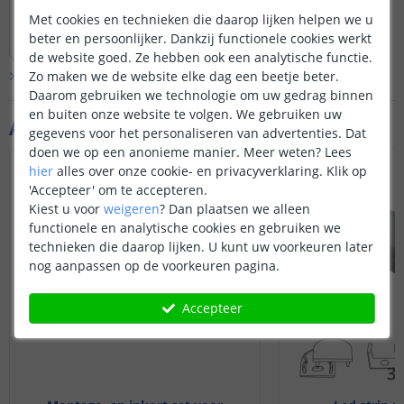
Bootcamp in de software, die zou je
Met cookies en technieken die daarop lijken helpen we u
Bekijk
hele
antwoord
kunnen gebruiken, cq installeren en
beter en persoonlijker. Dankzij functionele cookies werkt
Door
Robert
op
woensdag 7 februari 2018
dan Windows op die partitie installeren.
de website goed. Ze hebben ook een analytische functie.
Zo maken we de website elke dag een beetje beter.
Bekijk alle
Vraag & antwoord
Daarom gebruiken we technologie om uw gedrag binnen
en buiten onze website te volgen. We gebruiken uw
Aanvullende producten
gegevens voor het personaliseren van advertenties. Dat
doen we op een anonieme manier.
Meer weten?
Lees
hier
alles over onze cookie- en privacyverklaring. Klik op
'Accepteer' om te accepteren.
Kiest u voor
weigeren
?
Dan plaatsen we alleen
functionele en analytische cookies en gebruiken we
technieken die daarop lijken. U kunt uw voorkeuren later
nog aanpassen op de voorkeuren pagina.
Accepteer