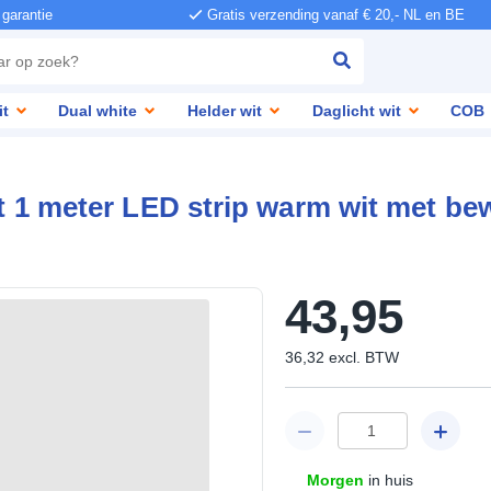
 garantie
Gratis verzending vanaf € 20,- NL en BE
it
Dual white
Helder wit
Daglicht wit
COB
et 1 meter LED strip warm wit met b
43
,
95
36
,
32
excl.
BTW
Morgen
in huis