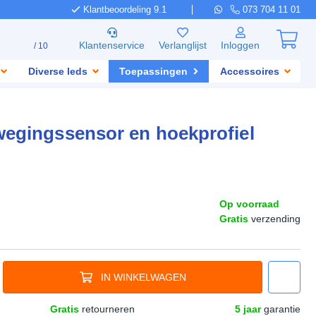
Klantbeoordeling 9.1
073 704 11 01
Klantenservice
Verlanglijst
Inloggen
/ 10
Diverse leds
Toepassingen
Accessoires
ewegingssensor en hoekprofiel
Op voorraad
Gratis
verzending
IN WINKELWAGEN
Gratis
retourneren
5 jaar
garantie