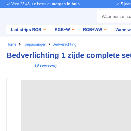
Voor 23:45 uur besteld,
morgen in huis
5 jaar
Led strips RGB
RGB+W
RGB+WW
Warm w
Home
Toepassingen
Bedverlichting
Bedverlichting 1 zijde complete s
(
9
reviews
)