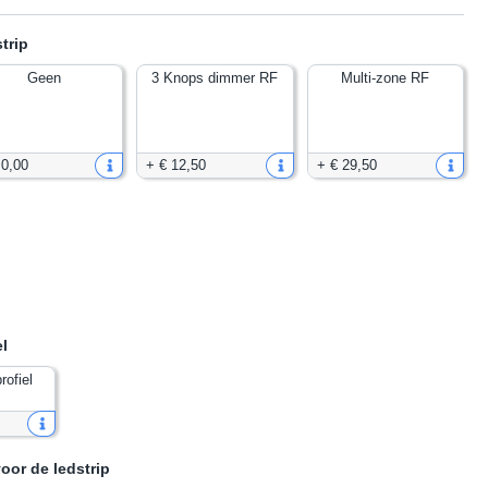
trip
Geen
3 Knops dimmer RF
Multi-zone RF
 0
,
00
+
€ 12
,
50
+
€ 29
,
50
el
rofiel
oor de ledstrip