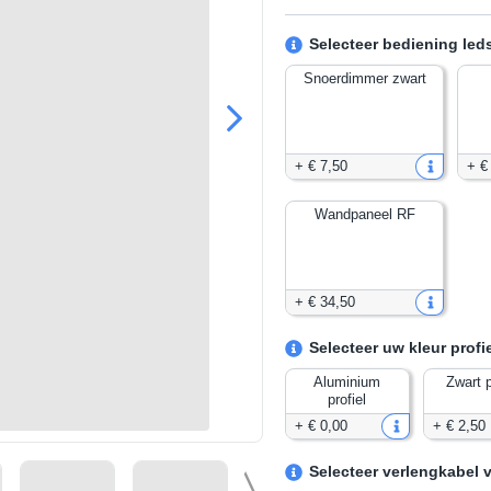
Selecteer bediening leds
Snoerdimmer zwart
+
€ 7
,
50
+
€
Wandpaneel RF
+
€ 34
,
50
Selecteer uw kleur profi
Aluminium
Zwart p
profiel
+
€ 0
,
00
+
€ 2
,
50
Selecteer verlengkabel v