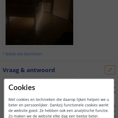
Bekijk alle
klantfoto’s
Vraag & antwoord
1) De breedte van de lichtstrip
Dag, kan ik de ledstr
Cookies
2) Kan de lichtstrip lichtjes geplooid
knippen en zo ja aan 
worden ?
knippen ivm de stekk
Door
Noël
op
zaterdag 6 september 2025
Door
Paola
op
zondag 6 ju
Met cookies en technieken die daarop lijken helpen we u
beter en persoonlijker. Dankzij functionele cookies werkt
De ledstrip is 8mm breedte, de ledstrip
Deze strip is inderd
de website goed. Ze hebben ook een analytische functie.
kan geplooid worden enkel om zijn as,
kan kaarsrecht doo
Zo maken we de website elke dag een beetje beter.
dus hoe deze zit op de rol. Platte
koperen contactpunt