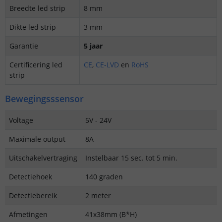
Breedte led strip
8 mm
Dikte led strip
3 mm
Garantie
5 jaar
Certificering led
CE
,
CE-LVD
en
RoHS
strip
Bewegingsssensor
Voltage
5V - 24V
Maximale output
8A
Uitschakelvertraging
Instelbaar 15 sec. tot 5 min.
Detectiehoek
140 graden
Detectiebereik
2 meter
Afmetingen
41x38mm (B*H)