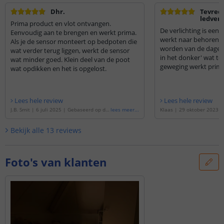
Dhr.
Tevred
ledverl
Prima product en vlot ontvangen.
De verlichting is een
Eenvoudig aan te brengen en werkt prima.
werkt naar behoren. 
Als je de sensor monteert op bedpoten die
worden van de dagen, 
wat verder terug liggen, werkt de sensor
in het donker' wat tegen. De sensor voor
wat minder goed. Klein deel van de poot
geweging werkt prima
wat opdikken en het is opgelost.
Lees hele review
Lees hele review
J.B. Smit
|
6 juli 2025
|
Gebaseerd op de
lees meer
...
Klaas
|
29 oktober 2023
'
Bedverlichting 1 zijde complete set 2 me
de
'
Bedverlichting 1 zijde 
ter LED strip warm wit met bewegingsse
meter LED strip warm wit
Bekijk alle
13
reviews
nsor
'
sensor
'
Foto's van klanten