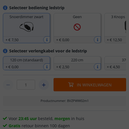
Selecteer bediening ledstrip
Snoerdimmer zwart
Geen
3 Knops d
+
€ 7
,
50
+
€ 0
,
00
+
€ 12
,
50
Selecteer verlengkabel voor de ledstrip
120 cm (standaard)
220 cm
370
+
€ 0
,
00
+
€ 2
,
50
+
€ 4
,
50
IN WINKELWAGEN
Productnummer
:
BVZPWW02m1
Voor
23:45 uur
besteld,
morgen
in huis
Gratis
retour binnen 100 dagen