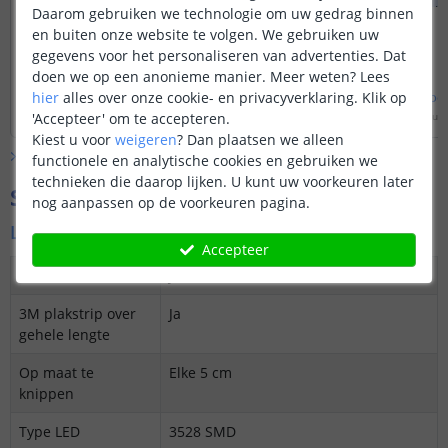
buigingen of hoeken kan deze helaas
knipt u de mannelij
Daarom gebruiken we technologie om uw gedrag binnen
niet maken.
er af. De vrouwelijke
en buiten onze website te volgen. We gebruiken uw
gebruiken voor het
gegevens voor het personaliseren van advertenties. Dat
voeding en sensor.
doen we op een anonieme manier.
Meer weten?
Lees
hier
alles over onze cookie- en privacyverklaring. Klik op
Bekijk
hele
antwoord
Bekijk
hele
antwoo
'Accepteer' om te accepteren.
Door
Sharona
op
dinsdag 9 september 2025
Door
Levi
op
zondag 6 juli
Kiest u voor
weigeren
?
Dan plaatsen we alleen
Bekijk alle
Vraag & antwoord
functionele en analytische cookies en gebruiken we
technieken die daarop lijken. U kunt uw voorkeuren later
Specificaties
nog aanpassen op de voorkeuren pagina.
Led strip warm wit
Accepteer
Dimbaar
Ja
3M plakstrip over
Ja
gehele lengte
Op maat te
Elke 5 cm
knippen
Type LED
3528 SMD