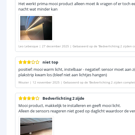
Het werkt prima mooi product alleen moet ik vragen of er toch e
nacht wat minder kan
Leo Lebesque
|
27 december 2025
|
Gebaseerd op de
'
Bedverlichting 2 zijden 
warm wit met bewegingssensor
'
niet top
positief: mooi warm licht, instelbaar - negatief: sensor moet aan z
plakstrip kwam los (bleef niet aan lichtjes hangen)
Wouter
|
12 november 2025
|
Gebaseerd op de
'
Bedverlichting 2 zijden comple
wit met bewegingssensor
'
Bedverlichting 2 zijde
Mooi product, makkelijk te installeren en geeft mooi licht.
Alleen de sensors reageren niet goed op daglicht waardoor de ve