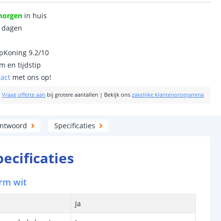
morgen
in huis
0 dagen
ipKoning 9.2/10
m en tijdstip
tact
met ons op!
|
Vraag offerte aan
bij grotere aantallen
|
Bekijk ons
zakelijke klantenprogramma
antwoord
Specificaties
pecificaties
rm wit
Ja