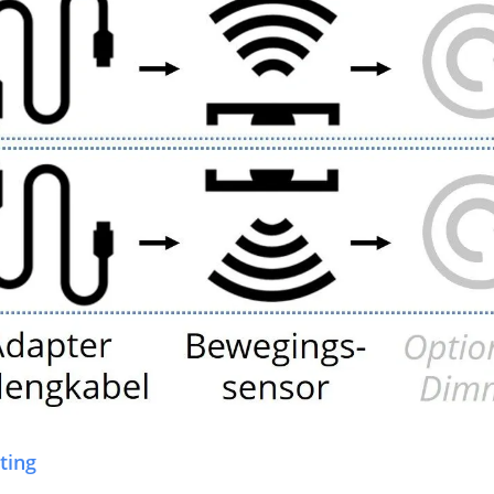
Garantie
Voeding leds
Input voltage
Output voltag
Uitgangsvermo
Uitgangssterkt
Lengte
Breedte
Hoogte
Lengte kabel 1
ting
Garantie