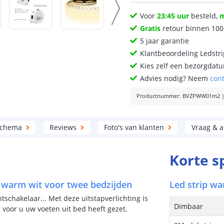
Voor
23:45 uur
besteld,
Gratis
retour binnen 10
5 jaar garantie
Klantbeoordeling Ledstr
Kies zelf een bezorgdatu
Advies nodig? Neem
con
Productnummer
:
BVZPWW01m2
schema
Reviews
Foto's van klanten
Vraag & 
Korte s
p warm wit voor twee bedzijden
Led strip wa
tschakelaar... Met deze uitstapverlichting is
Dimbaar
 voor u uw voeten uit bed heeft gezet.