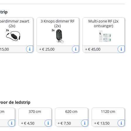
trip
oerdimmer zwart
3 Knops dimmer RF
Multi-zone RF (2x
(2x)
(2x)
ontvanger)
 15
,
00
+
€ 25
,
00
+
€ 45
,
00
voor de ledstrip
 cm
370 cm
620 cm
1120 cm
+
€ 4
,
50
+
€ 7
,
50
+
€ 13
,
50