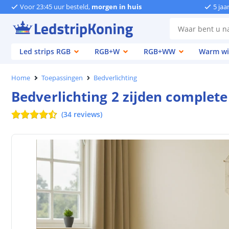
Voor 23:45 uur besteld,
morgen in huis
5 jaa
Led strips RGB
RGB+W
RGB+WW
Warm wi
Home
Toepassingen
Bedverlichting
Bedverlichting 2 zijden complet
(
34
reviews
)