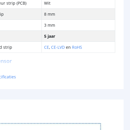
ur strip (PCB)
Wit
rip
8 mm
3 mm
5 jaar
d strip
CE
,
CE-LVD
en
RoHS
ensor
5V - 24V
ificaties
ut
8A
traging
Instelbaar 15 sec. tot 5 min.
140 graden
2 meter
41x38mm (B*H)