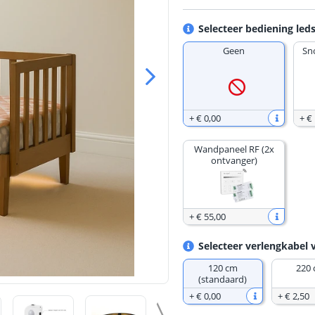
Selecteer bediening leds
Geen
Sn
+
€ 0
,
00
+
€
Wandpaneel RF (2x
ontvanger)
+
€ 55
,
00
Selecteer verlengkabel 
120 cm
220
(standaard)
+
€ 0
,
00
+
€ 2
,
50