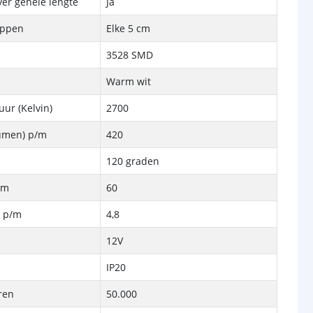
ver gehele lengte
Ja
ippen
Elke 5 cm
3528 SMD
Warm wit
ur (Kelvin)
2700
Lumen) p/m
420
120 graden
/m
60
k p/m
4,8
12V
IP20
ren
50.000