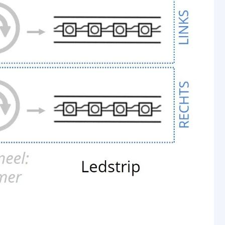
5 jaar
trip
230V
e
12V
gen (watt)
24W
e (ampère)
2A
85 mm
48 mm
32 mm
2 volt
120 cm
5 jaar