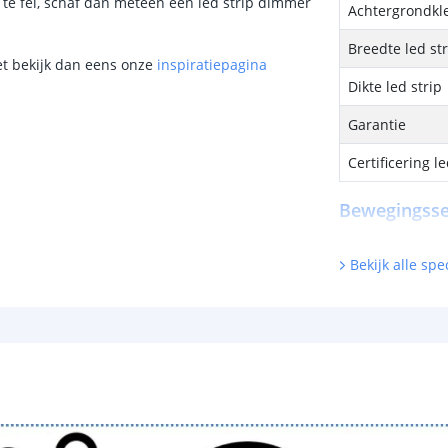
g te fel, schaf dan meteen een led strip dimmer
Achtergrondkle
Breedte led st
et bekijk dan eens onze
inspiratiepagina
Dikte led strip
Garantie
Certificering le
Bewegingss
Voltage
Bekijk alle spec
Maximale outp
Uitschakel ver
Detectiehoek
Detectiebereik
Afmetingen