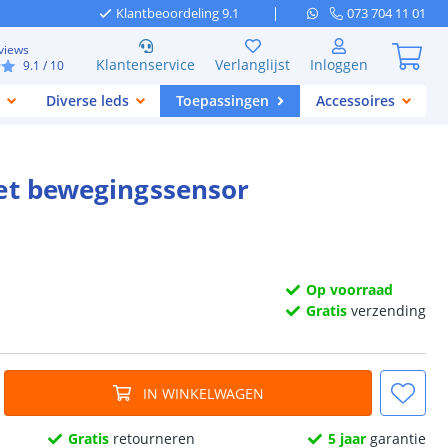
Klantbeoordeling 9.1
073 704 11 01
views
Klantenservice
Verlanglijst
Inloggen
9.1
/ 10
Diverse leds
Toepassingen
Accessoires
met bewegingssensor
Op voorraad
Gratis
verzending
IN WINKELWAGEN
Gratis
retourneren
5 jaar
garantie