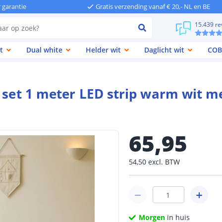
r garantie
Gratis verzending vanaf € 20,- NL en BE
15.439 re
t
Dual white
Helder wit
Daglicht wit
COB
e set 1 meter LED strip warm wit 
65
,
95
54
,
50
excl.
BTW
Morgen
in huis