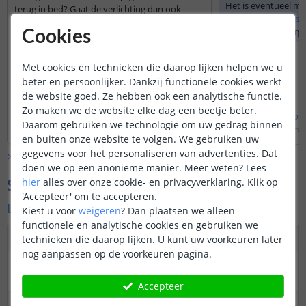
Het is eventueel mo
terug in bed? Gaat de verlichting dan ook
opstelling een
losse
weer automatisch aan als je de slaapkamer
toe te passen. Verge
Cookies
binnenkomt?
aansluitkabeltje te 
Door
Ruud
op
dinsdag 28 oktober 2025
Met cookies en technieken die daarop lijken helpen we u
De sensor heeft een bereik van 2 meter,
beter en persoonlijker. Dankzij functionele cookies werkt
deze kunt u instellen 15 sec. -5 min.
de website goed. Ze hebben ook een analytische functie.
Wanneer deze uitgaan en hij detecteert
beweging gaat de verlichting weer aan.
Zo maken we de website elke dag een beetje beter.
Bekijk
hele
antwoord
Bekijk
hele
antwoo
Daarom gebruiken we technologie om uw gedrag binnen
Door
Sharona
op
woensdag 29 oktober 2025
Door
Levi
op
zondag 9 maa
en buiten onze website te volgen. We gebruiken uw
gegevens voor het personaliseren van advertenties. Dat
Bekijk alle
Vraag & antwoord
doen we op een anonieme manier.
Meer weten?
Lees
Specificaties
hier
alles over onze cookie- en privacyverklaring. Klik op
'Accepteer' om te accepteren.
Led strip warm wit
Kiest u voor
weigeren
?
Dan plaatsen we alleen
functionele en analytische cookies en gebruiken we
Dimbaar
Ja
technieken die daarop lijken. U kunt uw voorkeuren later
nog aanpassen op de voorkeuren pagina.
3M plakstrip over
Ja
gehele lengte
Accepteer
Op maat te
Elke 5 cm