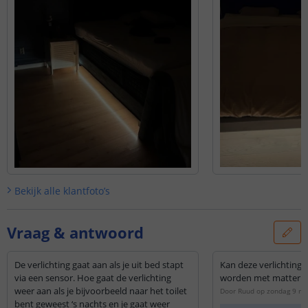
Bekijk alle
klantfoto’s
Vraag & antwoord
De verlichting gaat aan als je uit bed stapt
Kan deze verlichting 
via een sensor. Hoe gaat de verlichting
worden met matter of
weer aan als je bijvoorbeeld naar het toilet
Door
Ruud
op
zondag 9 ma
bent geweest ‘s nachts en je gaat weer