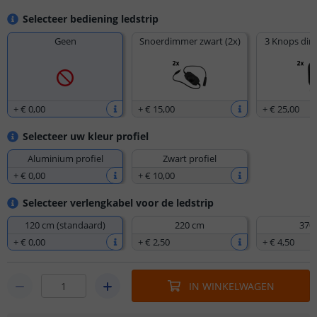
Selecteer bediening ledstrip
Geen
Snoerdimmer zwart (2x)
3 Knops dim
+
€ 0
,
00
+
€ 15
,
00
+
€ 25
,
00
Selecteer uw kleur profiel
Aluminium profiel
Zwart profiel
+
€ 0
,
00
+
€ 10
,
00
Selecteer verlengkabel voor de ledstrip
120 cm (standaard)
220 cm
370
+
€ 0
,
00
+
€ 2
,
50
+
€ 4
,
50
IN WINKELWAGEN