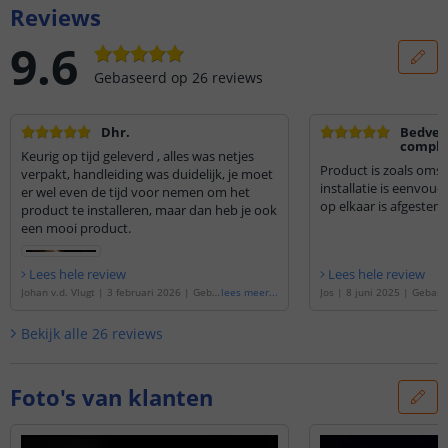
Reviews
9.6
Gebaseerd op
26
reviews
Dhr.
Bedverl
comple
Keurig op tijd geleverd , alles was netjes
strip 
Product is zoals oms
verpakt, handleiding was duidelijk, je moet
bewegi
installatie is eenvou
er wel even de tijd voor nemen om het
op elkaar is afgestem
product te installeren, maar dan heb je ook
een mooi product.
Lees hele review
Lees hele review
Johan v.d. Vlugt
|
3 februari 2026
|
Geba
lees meer
...
Jos
|
8 juni 2025
|
Gebase
seerd op de
'
Bedverlichting 2 zijden com
verlichting 2 zijden compl
plete set 2 meter LED strip warm wit me
LED strip warm wit met b
Bekijk alle
26
reviews
t bewegingssensor en hoekprofiel
'
en hoekprofiel
'
Foto's van klanten