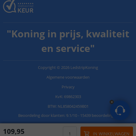
"
Koning in prijs, kwaliteit
en service
"
Copyright
©
2026
LedstripKoning
Algemene voorwaarden
Privacy
KvK: 69862303
BTW: NL858042459B01
Beoordeling door klanten:
9.1
/
10
-
15439 beoordelingen
109
,
95
IN WINKELWAGEN