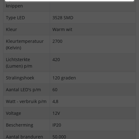
knippen
Type LED
3528 SMD
Kleur
Warm wit
Kleurtemperatuur
2700
(Kelvin)
Lichtsterkte
420
(Lumen) p/m
Stralingshoek
120 graden
Aantal LED's p/m
60
Watt - verbruik p/m
4,8
Voltage
12V
Bescherming
IP20
Aantal branduren
50.000