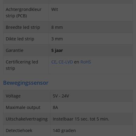
Achtergrondkleur
Wit
strip (PCB)
Breedte led strip
8 mm
Dikte led strip
3 mm
Garantie
5 jaar
Certificering led
CE
,
CE-LVD
en
RoHS
strip
Bewegingssensor
Voltage
5V - 24V
Maximale output
8A
Uitschakelvertraging
Instelbaar 15 sec. tot 5 min.
Detectiehoek
140 graden