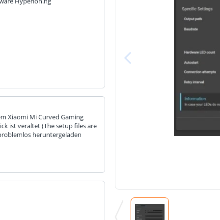
tware Hyperion.ng
inem Xiaomi Mi Curved Gaming
k ist veraltet (The setup files are
 problemlos heruntergeladen