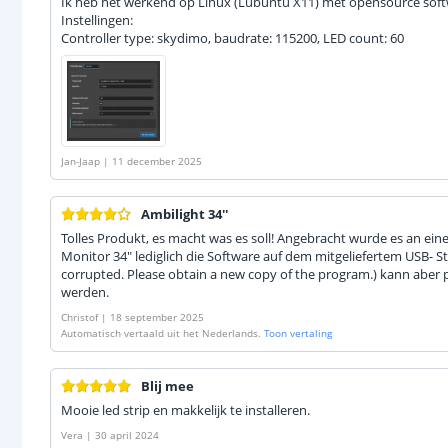
Ik heb het werkend op Linux (Lubuntu X11) met opensource sof
Instellingen:
Controller type: skydimo, baudrate: 115200, LED count: 60
Jan-Jaap
|
11 december 2025
Ambilight 34''
Tolles Produkt, es macht was es soll! Angebracht wurde es an e
Monitor 34" lediglich die Software auf dem mitgeliefertem USB- Stic
corrupted. Please obtain a new copy of the program.) kann aber
werden.
Christof
|
18 september 2025
Automatisch vertaald uit het Nederlands.
Toon vertaling
Blij mee
Mooie led strip en makkelijk te installeren.
Vera
|
30 april 2024