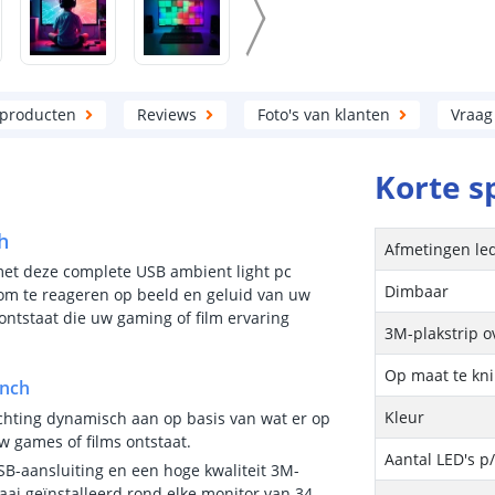
 producten
Reviews
Foto's van klanten
Vraag
Korte s
h
Afmetingen led
et deze complete USB ambient light pc
Dimbaar
n om te reageren op beeld en geluid van uw
tstaat die uw gaming of film ervaring
3M-plakstrip o
Op maat te kn
inch
Kleur
lichting dynamisch aan op basis van wat er op
 games of films ontstaat.
Aantal LED's p
SB-aansluiting en een hoge kwaliteit 3M-
aai geïnstalleerd rond elke monitor van 34