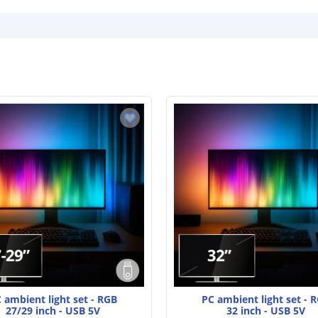
 ambient light set - RGB
PC ambient light set - 
27/29 inch - USB 5V
32 inch - USB 5V