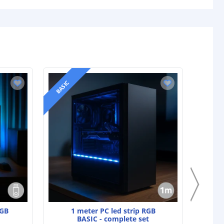
PREMIU
BASIC
RGB
1 meter PC led strip RGB
BASIC - complete set