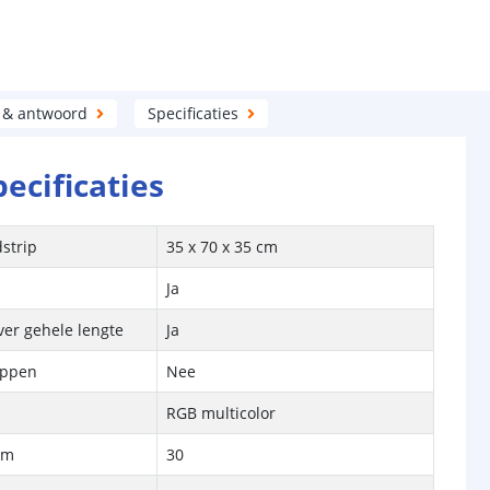
 & antwoord
Specificaties
pecificaties
strip
35 x 70 x 35 cm
Ja
ver gehele lengte
Ja
ippen
Nee
RGB multicolor
/m
30