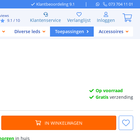
Klantbeoordeling 9.1
073 704 11 01
views
Klantenservice
Verlanglijst
Inloggen
9.1
/ 10
Diverse leds
Toepassingen
Accessoires
Op voorraad
Gratis
verzending
IN WINKELWAGEN
morgen
in huis