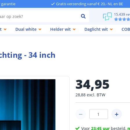
r garantie
Gratis verzending vanaf € 20,- NL en BE
15.439 re
t
Dual white
Helder wit
Daglicht wit
COB
hting - 34 inch
34
,
95
28
,
88
excl.
BTW
Voor
23:45 uur
besteld,