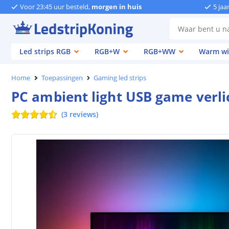
Voor 23:45 uur besteld,
morgen in huis
5 jaa
Led strips RGB
RGB+W
RGB+WW
Warm wi
Home
Toepassingen
Gaming led strips
PC ambient light USB game verlic
(
3
reviews
)