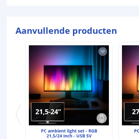
Aanvullende producten
PC ambient light set - RGB
PC
21,5/24 inch - USB 5V