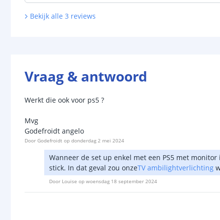
Bekijk alle
3
reviews
Vraag & antwoord
Werkt die ook voor ps5 ?
Mvg
Godefroidt angelo
Door
Godefroidt
op
donderdag 2 mei 2024
Wanneer de set up enkel met een PS5 met monitor is,
stick. In dat geval zou onze
TV ambilightverlichting
w
Door
Louise
op
woensdag 18 september 2024