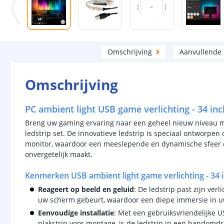
Omschrijving
Aanvullende
Omschrijving
PC ambient light USB game verlichting - 34 inc
Breng uw gaming ervaring naar een geheel nieuw niveau m
ledstrip set. De innovatieve ledstrip is speciaal ontworpe
monitor, waardoor een meeslepende en dynamische sfeer on
onvergetelijk maakt.
Kenmerken USB ambient light game verlichting - 34 
Reageert op beeld en geluid
: De ledstrip past zijn ver
uw scherm gebeurt, waardoor een diepe immersie in uw
Eenvoudige installatie
: Met een gebruiksvriendelijke U
plakstrip voor montage, is de ledstrip in een handomdr