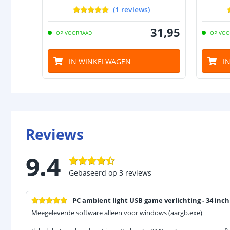
(
1
reviews
)
31
,
95
OP VOORRAAD
OP VOO
IN WINKELWAGEN
I
Reviews
9.4
Gebaseerd op
3
reviews
PC ambient light USB game verlichting - 34 inch
Meegeleverde software alleen voor windows (aargb.exe)