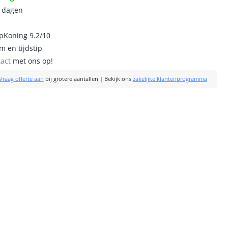
0 dagen
ipKoning 9.2/10
m en tijdstip
tact
met ons op!
Vraag offerte aan
bij grotere aantallen
|
Bekijk ons
zakelijke klantenprogramma