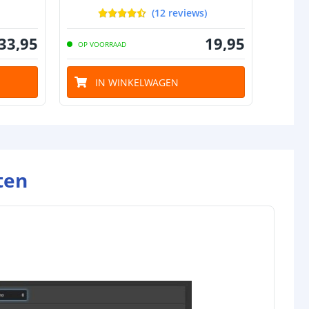
(
12
reviews
)
33
,
95
19
,
95
OP VOORRAAD
OP VO
IN WINKELWAGEN
I
ten