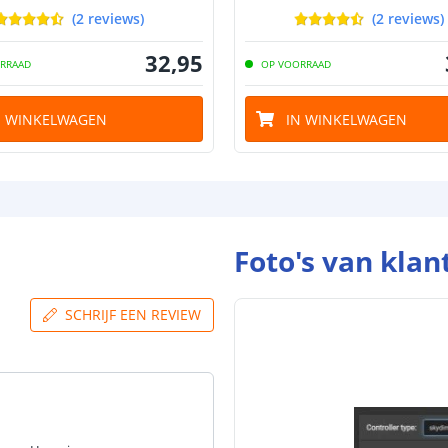
(
2
reviews
)
(
2
reviews
)
32
,
95
RRAAD
OP VOORRAAD
N WINKELWAGEN
IN WINKELWAGEN
Foto's van klan
SCHRIJF EEN REVIEW