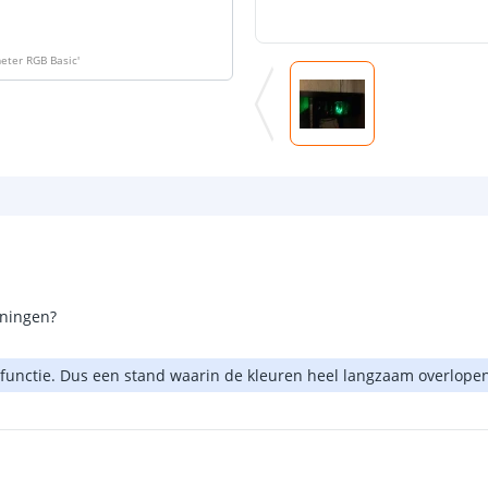
meter RGB Basic
'
eningen?
unctie. Dus een stand waarin de kleuren heel langzaam overlopen