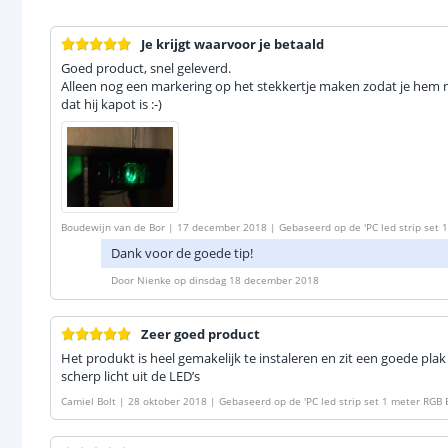
Je krijgt waarvoor je betaald
Goed product, snel geleverd.
Alleen nog een markering op het stekkertje maken zodat je hem 
dat hij kapot is :-)
Boudewijn van de Bor
|
17 december 2018
|
Gebaseerd op de
'
PC led strip set 
Dank voor de goede tip!
Door
Nienke
op
dinsdag 18 december 2018
Zeer goed product
Het produkt is heel gemakelijk te instaleren en zit een goede pla
scherp licht uit de LED’s
Camiel Bolt
|
28 oktober 2018
|
Gebaseerd op de
'
PC led strip set 1 meter RGB 