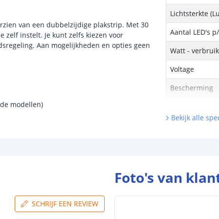
Lichtsterkte (
orzien van een dubbelzijdige plakstrip. Met 30
Aantal LED's p
 zelf instelt. Je kunt zelfs kiezen voor
dsregeling. Aan mogelijkheden en opties geen
Watt - verbrui
Voltage
Bescherming
nde modellen)
Aantal brandu
Bekijk alle spec
Achtergrond kl
Breedte led st
Dikte led strip
Foto's van klan
Garantie
SCHRIJF EEN REVIEW