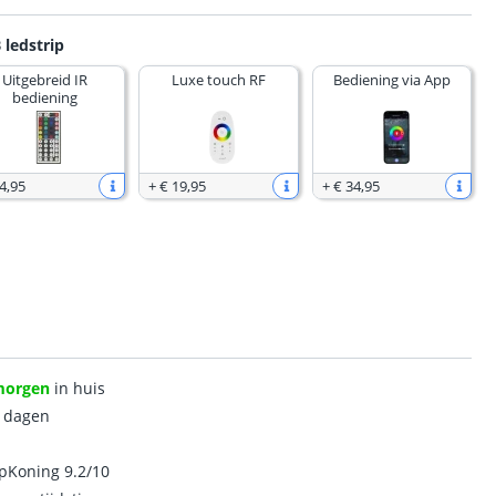
 ledstrip
Uitgebreid IR
Luxe touch RF
Bediening via App
bediening
4
,
95
+
€ 19
,
95
+
€ 34
,
95
morgen
in huis
0 dagen
ipKoning 9.2/10