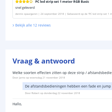
PC led strip set 1 meter RGB Basic
snel geleverd
dennis spaargaren
|
24 september 2018
|
Gebaseerd op de
'
PC led strip set 1 
Bekijk alle
12
reviews
Vraag & antwoord
Welke soorten effecten zitten op deze strip / afstandsbedi
Door
Jarno
op
woensdag 21 november 2018
De afstandsbedieningen hebben een fade en jump f
Door
Robert
op
donderdag 22 november 2018
Hallo,