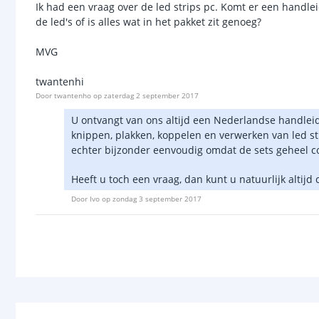
Ik had een vraag over de led strips pc. Komt er een handlei
de led's of is alles wat in het pakket zit genoeg?
MVG
twantenhi
Door
twantenho
op
zaterdag 2 september 2017
U ontvangt van ons altijd een Nederlandse handleidi
knippen, plakken, koppelen en verwerken van led stri
echter bijzonder eenvoudig omdat de sets geheel c
Heeft u toch een vraag, dan kunt u natuurlijk altij
Door
Ivo
op
zondag 3 september 2017