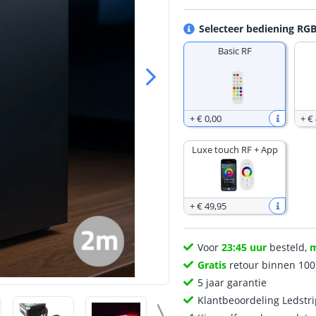
Selecteer bediening RGB
Basic RF
+
€ 0
,
00
+
€ 
Luxe touch RF + App
+
€ 49
,
95
Voor
23:45 uur
besteld,
Gratis
retour binnen 10
5 jaar garantie
Klantbeoordeling Ledstr