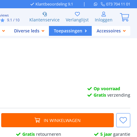
Klantbeoordeling 9.1
073 704 11 01
views
Klantenservice
Verlanglijst
Inloggen
9.1
/ 10
Diverse leds
Toepassingen
Accessoires
Op voorraad
Gratis
verzending
IN WINKELWAGEN
Gratis
retourneren
5 jaar
garantie