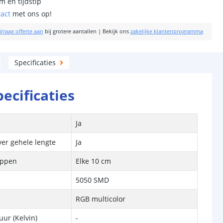
m en tijdstip
tact
met ons op!
Vraag offerte aan
bij grotere aantallen
|
Bekijk ons
zakelijke klantenprogramma
Specificaties
pecificaties
Ja
ver gehele lengte
Ja
ippen
Elke 10 cm
5050 SMD
RGB multicolor
ur (Kelvin)
-