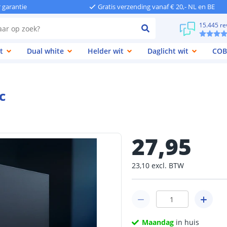
r garantie
Gratis verzending vanaf € 20,- NL en BE
15.445 re
t
Dual white
Helder wit
Daglicht wit
COB
c
27
,
95
23
,
10
excl.
BTW
Maandag
in huis