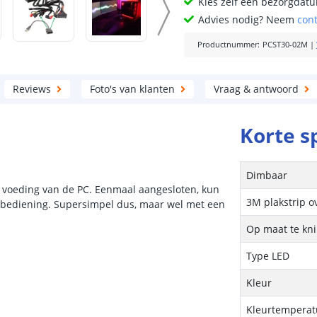
Kies zelf een bezorgdatu
Advies nodig? Neem
con
Productnummer
:
PCST30-02M
|
Reviews
Foto's van klanten
Vraag & antwoord
Korte s
Dimbaar
e voeding van de PC. Eenmaal aangesloten, kun
3M plakstrip o
ndsbediening. Supersimpel dus, maar wel met een
Op maat te kn
Type LED
Kleur
Kleurtemperatu