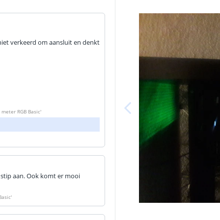
niet verkeerd om aansluit en denkt
1 meter RGB Basic
'
k stip aan. Ook komt er mooi
Basic
'