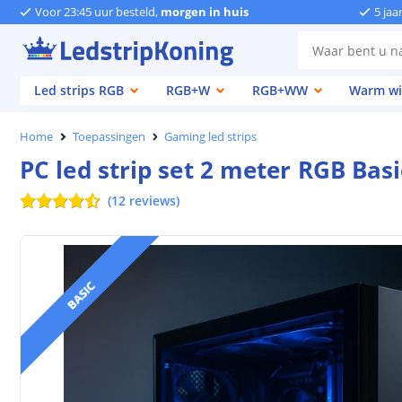
Voor 23:45 uur besteld,
morgen in huis
5 jaa
Led strips RGB
RGB+W
RGB+WW
Warm wi
Home
Toepassingen
Gaming led strips
PC led strip set 2 meter RGB Basi
(
12
reviews
)
BASIC