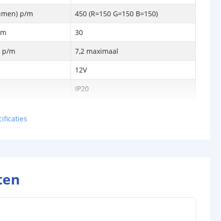
Lumen) p/m
450 (R=150 G=150 B=150)
/m
30
k p/m
7,2 maximaal
12V
IP20
ren
50.000
ificaties
eur strip (PCB)
Wit
rip
10 mm
3 mm
ten
5 jaar