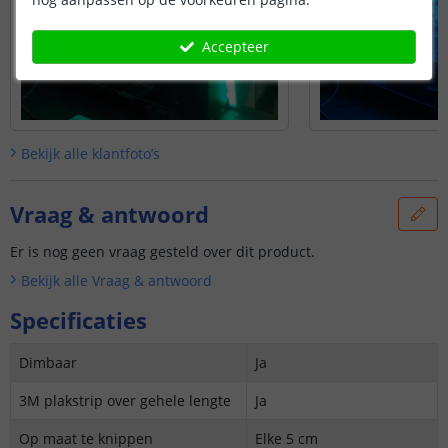
Accepteer
Bekijk alle
klantfoto’s
Vraag & antwoord
Er is nog geen vraag gesteld over dit product.
Bekijk alle
Vraag & antwoord
Specificaties
Dimbaar
Ja
3M plakstrip over gehele lengte
Ja
Op maat te knippen
Elke 5 cm