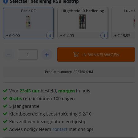
Selecteer bediening RGB ledstrip
Basic RF
Uitgebreid IR bediening
Luxe to
+
€ 0
,
00
+
€ 4
,
95
+
€ 19
,
95
IN WINKELWAGEN
Productnummer
:
PCST60-04M
Voor
23:45 uur
besteld,
morgen
in huis
Gratis
retour binnen 100 dagen
5 jaar garantie
Klantbeoordeling LedstripKoning 9.2/10
Kies zelf een bezorgdatum en tijdstip
Advies nodig? Neem
contact
met ons op!