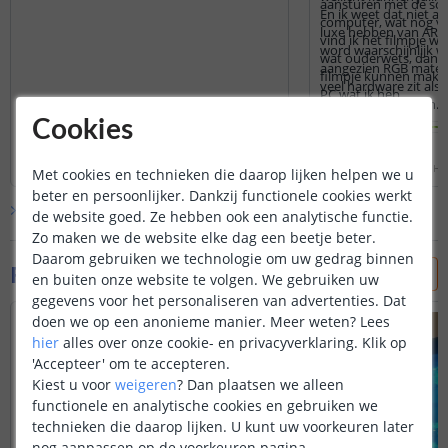
aansturen met de sof
En ik weet dat niet a
computer, wat nog ve
luxe hebben van ARGB
vind ik het filmpje wat
word waarschijnlijk 
wat ouderwets, dan z
aangezien RGB matelo
filmpje kunnen make
veel hardware zit als
PC wat ik heb.
of zelf gaat bouwen.
Cookies
Lees hele review
Lees hele review
dian
|
18 oktober 2021
|
Gebaseerd op
lees meer
...
Gilian Matthijs van der He
Met cookies en technieken die daarop lijken helpen we u
de
'
PC led strip set 1 meter RGB Premium
ri 2021
|
Gebaseerd op de
beter en persoonlijker. Dankzij functionele cookies werkt
'
et 1 meter RGB Premium
'
Bekijk alle
13
reviews
de website goed. Ze hebben ook een analytische functie.
Zo maken we de website elke dag een beetje beter.
Daarom gebruiken we technologie om uw gedrag binnen
Foto's van klanten
en buiten onze website te volgen. We gebruiken uw
gegevens voor het personaliseren van advertenties. Dat
doen we op een anonieme manier.
Meer weten?
Lees
hier
alles over onze cookie- en privacyverklaring. Klik op
'Accepteer' om te accepteren.
Kiest u voor
weigeren
?
Dan plaatsen we alleen
functionele en analytische cookies en gebruiken we
technieken die daarop lijken. U kunt uw voorkeuren later
nog aanpassen op de voorkeuren pagina.