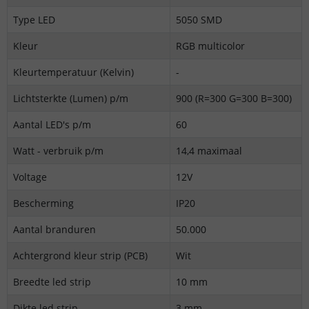
Type LED
5050 SMD
Kleur
RGB multicolor
Kleurtemperatuur (Kelvin)
-
Lichtsterkte (Lumen) p/m
900 (R=300 G=300 B=300)
Aantal LED's p/m
60
Watt - verbruik p/m
14,4 maximaal
Voltage
12V
Bescherming
IP20
Aantal branduren
50.000
Achtergrond kleur strip (PCB)
Wit
Breedte led strip
10 mm
Dikte led strip
3 mm