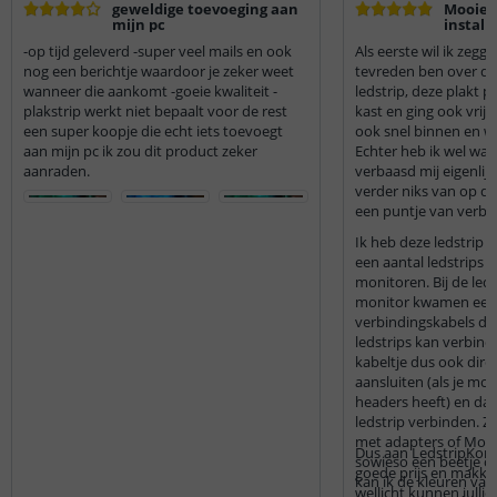
geweldige toevoeging aan
Mooie l
mijn pc
install
geknut
-op tijd geleverd -super veel mails en ook
Als eerste wil ik zegge
nog een berichtje waardoor je zeker weet
tevreden ben over de 
wanneer die aankomt -goeie kwaliteit -
ledstrip, deze plakt 
plakstrip werkt niet bepaalt voor de rest
kast en ging ook vrij 
een super koopje die echt iets toevoegt
ook snel binnen en wa
aan mijn pc ik zou dit product zeker
Echter heb ik wel wat
aanraden.
verbaasd mij eigenlijk
verder niks van op de 
een puntje van verbet
Ik heb deze ledstrip
een aantal ledstrips 
monitoren. Bij de led
monitor kwamen een 
verbindingskabels die
ledstrips kan verbinde
kabeltje dus ook dir
aansluiten (als je m
headers heeft) en daa
ledstrip verbinden. Z
met adapters of Molex
Dus aan LedstripKoni
sowieso een beetje o
goede prijs en makkeli
kan ik de kleuren van 
wellicht kunnen julli