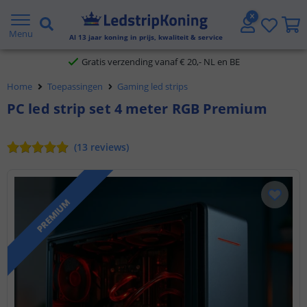
5 jaar garantie
Menu
Al
13
jaar koning in prijs, kwaliteit & service
Gratis verzending vanaf € 20,- NL en BE
Home
Toepassingen
Gaming led strips
Klantbeoordeling 9.1
PC led strip set 4 meter RGB Premium
Voor 23:45 uur besteld,
morgen in huis
(
13
reviews
)
PREMIUM