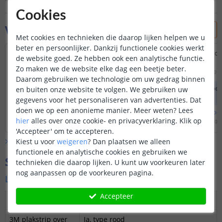
Cookies
Vraag & antwoord
Met cookies en technieken die daarop lijken helpen we u
beter en persoonlijker. Dankzij functionele cookies werkt
Dank u, zijn deze eventueel in 20cm lengte
Beste, hoelang zijn de
de website goed. Ze hebben ook een analytische functie.
te verkrijgen?
mvg
Zo maken we de website elke dag een beetje beter.
Door
rudi
op
dinsdag 20 oktober 2020
Door
Rudi
op
dinsdag 20 o
Daarom gebruiken we technologie om uw gedrag binnen
De parasolverlichting bieden wij enkel
De ledstrips hebben
en buiten onze website te volgen. We gebruiken uw
aan in een lengte van 70 cm.
cm per stuk.
gegevens voor het personaliseren van advertenties. Dat
doen we op een anonieme manier.
Meer weten?
Lees
Bekijk
hele
antwoord
Bekijk
hele
antwoo
hier
alles over onze cookie- en privacyverklaring. Klik op
Door
Siem
op
woensdag 21 oktober 2020
Door
Lizzy
op
dinsdag 20 
'Accepteer' om te accepteren.
Kiest u voor
weigeren
?
Dan plaatsen we alleen
Bekijk alle
Vraag & antwoord
functionele en analytische cookies en gebruiken we
Specificaties
technieken die daarop lijken. U kunt uw voorkeuren later
nog aanpassen op de voorkeuren pagina.
Led strip warm wit
Accepteer
Dimbaar
Ja
3M plakstrip over
Ja, type rood