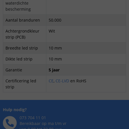
waterdichte
bescherming
Aantal branduren
50.000
Achtergrondkleur
Wit
strip (PCB)
Breedte led strip
10 mm
Dikte led strip
10 mm
Garantie
5 jaar
Certificering led
CE
,
CE-LVD
en
RoHS
strip
Hulp nodig?
073 704 11 01
Bereikbaar op ma t/m vr