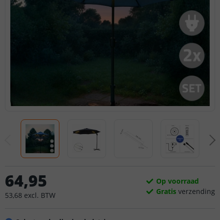
64
,
95
Op voorraad
Gratis
verzending
53
,
68
excl.
BTW