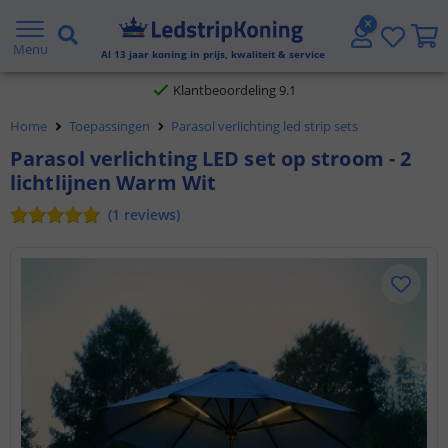
Gratis verzending vanaf € 20,- NL en BE
Menu
Al
13
jaar koning in prijs, kwaliteit & service
Klantbeoordeling 9.1
Home
Toepassingen
Parasol verlichting led strip sets
Voor 23:45 uur besteld,
morgen in huis
Parasol verlichting LED set op stroom - 2
lichtlijnen Warm Wit
(
1
reviews
)