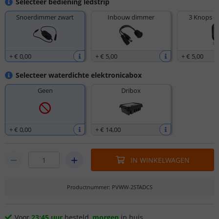
Selecteer bediening ledstrip
Snoerdimmer zwart
Inbouw dimmer
3 Knops d
+
€ 0
,
00
+
€ 5
,
00
+
€ 5
,
00
Selecteer waterdichte elektronicabox
Geen
Dribox
+
€ 0
,
00
+
€ 14
,
00
IN WINKELWAGEN
Productnummer
:
PVWW-2STADCS
Voor
23:45 uur
besteld,
morgen
in huis