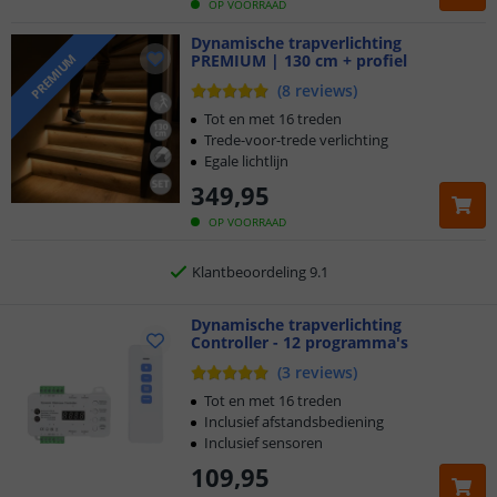
OP VOORRAAD
Dynamische trapverlichting
PREMIUM | 130 cm + profiel
PREMIUM
Klantbeoordeling 9.1
(
8
reviews
)
Voor 23:45 uur besteld,
morgen in huis
Tot en met 16 treden
Trede-voor-trede verlichting
Egale lichtlijn
5 jaar garantie
349
,
95
Gratis
verzending vanaf € 20,-
OP VOORRAAD
Klantbeoordeling 9.1
Voor 23:45 uur besteld,
Dynamische trapverlichting
morgen in huis
Controller - 12 programma's
(
3
reviews
)
Tot en met 16 treden
Inclusief afstandsbediening
Inclusief sensoren
109
,
95