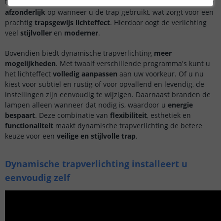
trapverlichting. Bij
dynamische trapverlichting
licht
elke trede
afzonderlijk
op wanneer u de trap gebruikt, wat zorgt voor een
prachtig
trapsgewijs lichteffect
. Hierdoor oogt de verlichting
veel
stijlvoller
en
moderner
.
Bovendien biedt dynamische trapverlichting
meer
mogelijkheden
. Met twaalf verschillende programma's kunt u
het lichteffect
volledig aanpassen
aan uw voorkeur. Of u nu
kiest voor subtiel en rustig of voor opvallend en levendig, de
instellingen zijn eenvoudig te wijzigen. Daarnaast branden de
lampen alleen wanneer dat nodig is, waardoor u
energie
bespaart
. Deze combinatie van
flexibiliteit
, esthetiek en
functionaliteit
maakt dynamische trapverlichting de betere
keuze voor een
v
eilige en stijlvolle trap
.
Dynamische trapverlichting installeert u
eenvoudig zelf