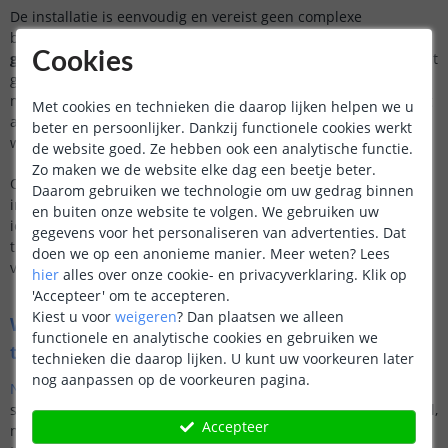
De installatie is eenvoudig en vereist geen complexe
bekabeling. Elke set wordt geleverd met een
Cookies
gebruiksvriendelijke handleiding
, zodat u
binnen no-time
kunt
genieten van uw nieuwe verlichting. Bovendien kunt u met de
meegeleverde controller de lichtpatronen, intensiteit en timing
Met cookies en technieken die daarop lijken helpen we u
aanpassen, zodat de verlichting precies aansluit op uw
beter en persoonlijker. Dankzij functionele cookies werkt
wensen.
de website goed. Ze hebben ook een analytische functie.
Zo maken we de website elke dag een beetje beter.
Of u nu een doe-het-zelver bent of liever een professional
Daarom gebruiken we technologie om uw gedrag binnen
inschakelt, dynamische trapverlichting is ontworpen om
en buiten onze website te volgen. We gebruiken uw
iedereen van
gemak en stijl
te voorzien. Klaar om u trap te
gegevens voor het personaliseren van advertenties. Dat
transformeren? Ontdek hoe
eenvoudig
het is om deze
doen we op een anonieme manier.
Meer weten?
Lees
verlichting
zelf te installeren
!
hier
alles over onze cookie- en privacyverklaring. Klik op
'Accepteer' om te accepteren.
Kiest u voor
weigeren
?
Dan plaatsen we alleen
Wat is het verschil met normale
functionele en analytische cookies en gebruiken we
trapverlichting?
technieken die daarop lijken. U kunt uw voorkeuren later
nog aanpassen op de voorkeuren pagina.
Normale trapverlichting
werkt vaak met een schakelaar of
sensoren en verlicht
de hele trap
in één keer. Dit is functioneel,
Accepteer
maar mist de visuele dynamiek van dynamische