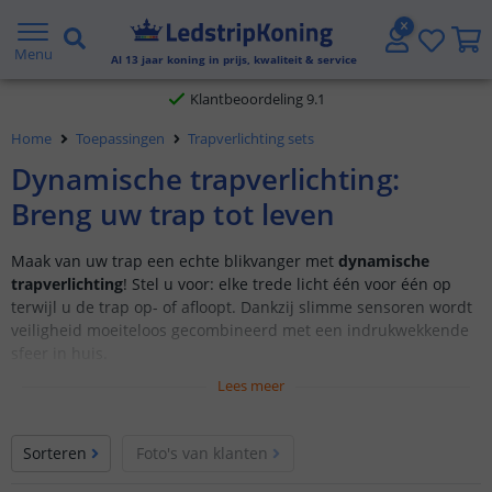
Gratis verzending vanaf € 20,- NL en BE
Menu
Al
13
jaar koning in prijs, kwaliteit & service
Klantbeoordeling 9.1
Home
Toepassingen
Trapverlichting sets
Voor 23:45 uur besteld,
morgen in huis
Dynamische trapverlichting:
Breng uw trap tot leven
Maak van uw trap een echte blikvanger met
dynamische
trapverlichting
! Stel u voor: elke trede licht één voor één op
terwijl u de trap op- of afloopt. Dankzij slimme sensoren wordt
veiligheid moeiteloos gecombineerd met een indrukwekkende
sfeer in huis.
Lees meer
Kies eenvoudig uw ideale lichtinstellingen. Gaat u voor warm
wit voor een
knusse uitstraling
of helder wit voor een
strak en
modern effect
?
Sorteren
Foto's van klanten
Geef uw interieur een
moderne touch
met dynamische