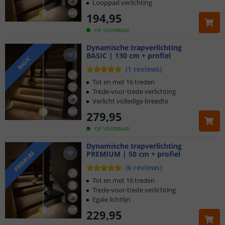
Looppad verlichting
194
,
95
OP VOORRAAD
Dynamische trapverlichting
BASIC | 130 cm + profiel
BASIC
(
1
reviews
)
Tot en met 16 treden
Trede-voor-trede verlichting
Verlicht volledige breedte
279
,
95
OP VOORRAAD
Dynamische trapverlichting
PREMIUM | 50 cm + profiel
PREMIUM
(
6
reviews
)
Tot en met 16 treden
Trede-voor-trede verlichting
Egale lichtlijn
229
,
95