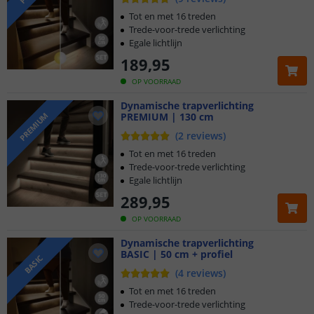
Tot en met 16 treden
Trede-voor-trede verlichting
Egale lichtlijn
189
,
95
OP VOORRAAD
Dynamische trapverlichting
PREMIUM | 130 cm
PREMIUM
(
2
reviews
)
Tot en met 16 treden
Trede-voor-trede verlichting
Egale lichtlijn
289
,
95
OP VOORRAAD
Dynamische trapverlichting
BASIC | 50 cm + profiel
BASIC
(
4
reviews
)
Tot en met 16 treden
Trede-voor-trede verlichting