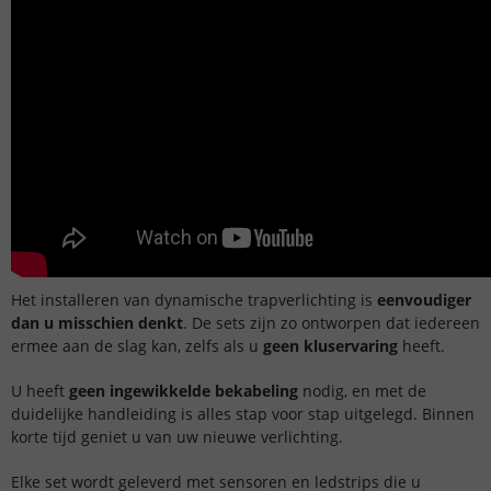
Het installeren van dynamische trapverlichting is
eenvoudiger
dan u misschien denkt
. De sets zijn zo ontworpen dat iedereen
ermee aan de slag kan, zelfs als u
geen kluservaring
heeft.
U heeft
geen ingewikkelde bekabeling
nodig, en met de
duidelijke handleiding is alles stap voor stap uitgelegd. Binnen
korte tijd geniet u van uw nieuwe verlichting.
Elke set wordt geleverd met sensoren en ledstrips die u