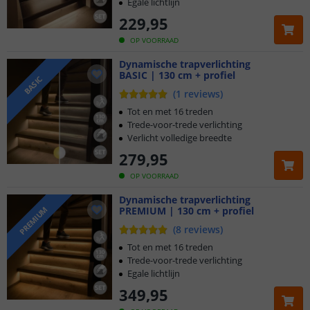
Egale lichtlijn
229
,
95
OP VOORRAAD
Dynamische trapverlichting
BASIC | 130 cm + profiel
BASIC
(
1
reviews
)
Tot en met 16 treden
Trede-voor-trede verlichting
Verlicht volledige breedte
279
,
95
OP VOORRAAD
Dynamische trapverlichting
PREMIUM | 130 cm + profiel
PREMIUM
Klantbeoordeling 9.1
(
8
reviews
)
Voor 23:45 uur besteld,
morgen in huis
Tot en met 16 treden
Trede-voor-trede verlichting
Egale lichtlijn
5 jaar garantie
349
,
95