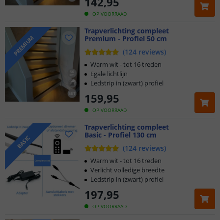
142
,
95
OP VOORRAAD
Trapverlichting compleet
Premium - Profiel 50 cm
PREMIUM
(
124
reviews
)
Warm wit - tot 16 treden
Egale lichtlijn
Ledstrip in (zwart) profiel
159
,
95
OP VOORRAAD
Trapverlichting compleet
Basic - Profiel 130 cm
BASIC
(
124
reviews
)
Warm wit - tot 16 treden
Verlicht volledige breedte
Ledstrip in (zwart) profiel
197
,
95
OP VOORRAAD