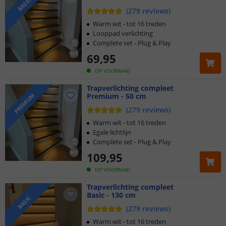
BASIC
Verkrijgbaar in 50 cm of 130 cm (in te korten)
(
279
reviews
)
Warm wit - tot 16 treden
Looppad verlichting
Complete set - Plug & Play
69
,
95
OP VOORRAAD
Trapverlichting compleet
Premium - 50 cm
PREMIUM
(
279
reviews
)
Warm wit - tot 16 treden
Egale lichtlijn
Complete set - Plug & Play
109
,
95
OP VOORRAAD
Trapverlichting compleet
Basic - 130 cm
BASIC
(
279
reviews
)
Warm wit - tot 16 treden