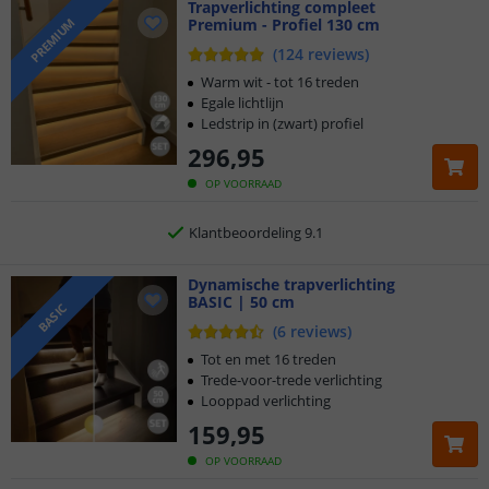
Trapverlichting compleet
Premium - Profiel 130 cm
PREMIUM
Klantbeoordeling 9.1
(
124
reviews
)
Voor 23:45 uur besteld,
morgen in huis
Warm wit - tot 16 treden
Egale lichtlijn
Ledstrip in (zwart) profiel
5 jaar garantie
296
,
95
Gratis
verzending vanaf € 20,-
OP VOORRAAD
Klantbeoordeling 9.1
Voor 23:45 uur besteld,
Dynamische trapverlichting
morgen in huis
BASIC | 50 cm
BASIC
(
6
reviews
)
Tot en met 16 treden
Trede-voor-trede verlichting
Looppad verlichting
159
,
95
OP VOORRAAD