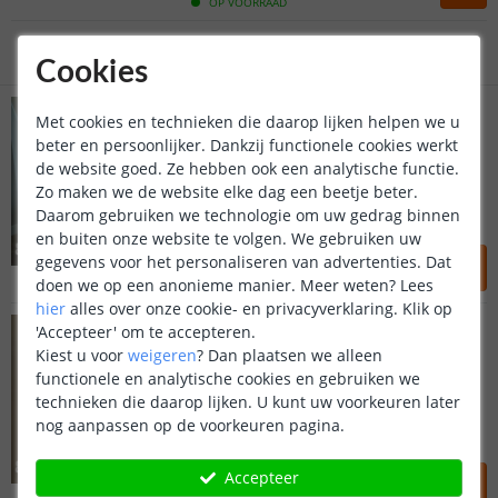
Gratis
verzending vanaf € 20,-
OP VOORRAAD
Klantbeoordeling 9.1
Cookies
Voor 23:45 uur besteld,
Trapverlichting compleet
morgen in huis
Met cookies en technieken die daarop lijken helpen we u
Zigbee - 50 cm
beter en persoonlijker. Dankzij functionele cookies werkt
(
10
reviews
)
de website goed. Ze hebben ook een analytische functie.
Warm wit - tot 16 treden
Zo maken we de website elke dag een beetje beter.
Werkt met bekende licht apps
Daarom gebruiken we technologie om uw gedrag binnen
Complete set - Plug & Play
en buiten onze website te volgen. We gebruiken uw
89
,
95
gegevens voor het personaliseren van advertenties. Dat
doen we op een anonieme manier.
Meer weten?
Lees
OP VOORRAAD
hier
alles over onze cookie- en privacyverklaring. Klik op
Trapverlichting compleet
'Accepteer' om te accepteren.
Zigbee - 130 cm
Kiest u voor
weigeren
?
Dan plaatsen we alleen
(
10
reviews
)
functionele en analytische cookies en gebruiken we
Warm wit - tot 16 treden
technieken die daarop lijken. U kunt uw voorkeuren later
Werkt met bekende licht apps
nog aanpassen op de voorkeuren pagina.
Complete set - Plug & Play
162
,
95
Accepteer