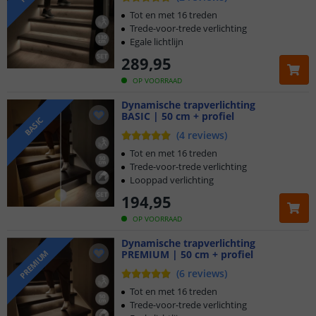
Tot en met 16 treden
Trede-voor-trede verlichting
Egale lichtlijn
289
,
95
OP VOORRAAD
Dynamische trapverlichting
BASIC | 50 cm + profiel
BASIC
(
4
reviews
)
Tot en met 16 treden
Trede-voor-trede verlichting
Looppad verlichting
194
,
95
OP VOORRAAD
Dynamische trapverlichting
PREMIUM | 50 cm + profiel
PREMIUM
(
6
reviews
)
Tot en met 16 treden
Trede-voor-trede verlichting