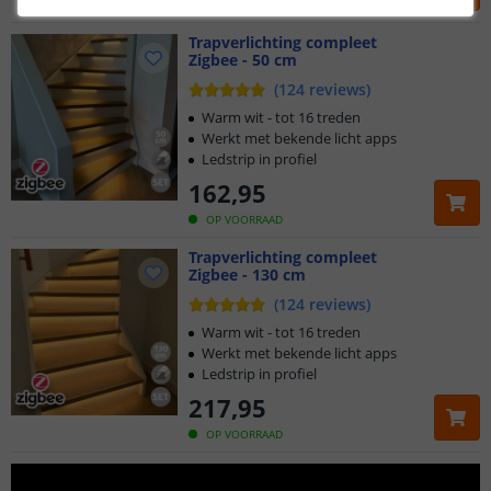
OP VOORRAAD
Trapverlichting compleet
Zigbee - 50 cm
(
124
reviews
)
Warm wit - tot 16 treden
Werkt met bekende licht apps
Ledstrip in profiel
162
,
95
OP VOORRAAD
Trapverlichting compleet
Zigbee - 130 cm
(
124
reviews
)
Warm wit - tot 16 treden
Werkt met bekende licht apps
Ledstrip in profiel
217
,
95
OP VOORRAAD