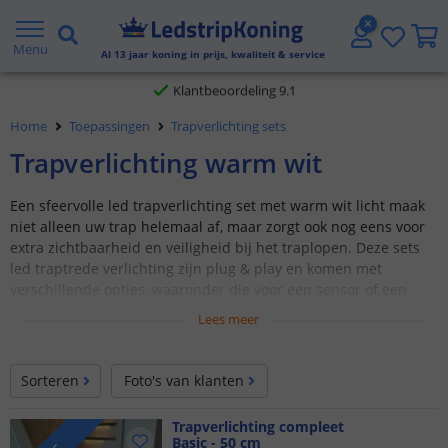
Gratis verzending vanaf € 20,- NL en BE
Menu
Al
13
jaar koning in prijs, kwaliteit & service
Klantbeoordeling 9.1
Home
Toepassingen
Trapverlichting sets
Voor 23:45 uur besteld,
morgen in huis
Trapverlichting warm wit
Een sfeervolle led trapverlichting set met warm wit licht maak
niet alleen uw trap helemaal af, maar zorgt ook nog eens voor
extra zichtbaarheid en veiligheid bij het traplopen. Deze sets
led traptrede verlichting zijn plug & play en komen met
verschillende opties, waaronder die voor een sensor of een
dimmer.
Lees meer
Plug & Play-sets trapverlichting met warm wit licht
Kies voor een Basic of Premium set
Sorteren
Foto's van klanten
Keuze uit diverse bedieningsopties
Trapverlichting compleet
Optioneel met bewegingssensoren
Basic - 50 cm