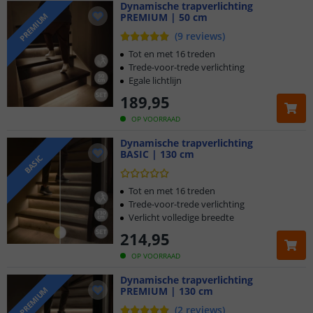
Dynamische trapverlichting
PREMIUM | 50 cm
PREMIUM
(
9
reviews
)
Tot en met 16 treden
Trede-voor-trede verlichting
Egale lichtlijn
189
,
95
OP VOORRAAD
Dynamische trapverlichting
BASIC | 130 cm
BASIC
Tot en met 16 treden
Trede-voor-trede verlichting
Verlicht volledige breedte
214
,
95
OP VOORRAAD
Dynamische trapverlichting
PREMIUM | 130 cm
PREMIUM
(
2
reviews
)