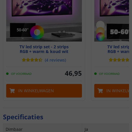
TV led strip set - 2 strips
TV led strip 
RGB + warm & koud wit
RGB + warm
(
4
reviews
)
46
,
95
OP VOORRAAD
OP VOORRAAD
IN WINKELWAGEN
IN WINKELW
Specificaties
Dimbaar
Ja