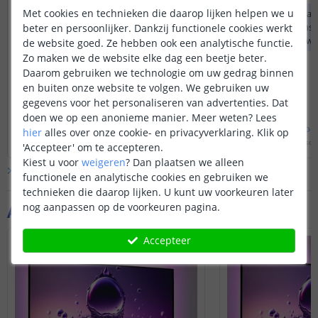
M.a.w. als ik instel op een bepaalde kleur,
Met cookies en technieken die daarop lijken helpen we u
De tv ledstrips ga
b.v. warmwit, daarna alles uit zet
u de ledstrips aansl
beter en persoonlijker. Dankzij functionele cookies werkt
(voeding/usb uit dus) , starten de leds dan
aansluiting van uw 
de website goed. Ze hebben ook een analytische functie.
weer in de laatst ingestelde kleur bij de
het licht niet mee 
Zo maken we de website elke dag een beetje beter.
volgende keer opnieuw inschakelen?
Door
John
op
maandag 22 april 2024
Daarom gebruiken we technologie om uw gedrag binnen
Deze afstandsbediening heeft een
en buiten onze website te volgen. We gebruiken uw
geheugenfunctie en zal dus op zijn
gegevens voor het personaliseren van advertenties. Dat
laatst ingestelde stand terug oplichten.
doen we op een anonieme manier.
Meer weten?
Lees
Bekijk
hele
antwoord
Bekijk
hele
antwoo
hier
alles over onze cookie- en privacyverklaring. Klik op
Door
Sharona
op
woensdag 24 april 2024
Door
Danielle
op
woensdag
'Accepteer' om te accepteren.
Kiest u voor
weigeren
?
Dan plaatsen we alleen
Bekijk alle
Vraag & antwoord
functionele en analytische cookies en gebruiken we
technieken die daarop lijken. U kunt uw voorkeuren later
nog aanpassen op de voorkeuren pagina.
Aanvullende producten
Accepteer