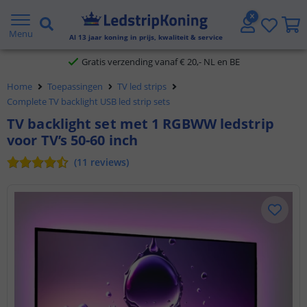
5 jaar garantie
Menu
Al
13
jaar koning in prijs, kwaliteit & service
Gratis verzending vanaf € 20,- NL en BE
Home
Toepassingen
TV led strips
Klantbeoordeling 9.1
Complete TV backlight USB led strip sets
Voor 23:45 uur besteld,
morgen in huis
TV backlight set met 1 RGBWW ledstrip
voor TV’s 50-60 inch
(
11
reviews
)