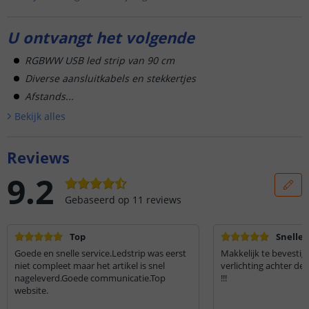
U ontvangt het volgende
RGBWW USB led strip van 90 cm
Diverse aansluitkabels en stekkertjes
Afstands...
Bekijk alle
s
Reviews
9.2
Gebaseerd op
11
reviews
Top
Snelle 
Goede en snelle service.Ledstrip was eerst
Makkelijk te bevesti
niet compleet maar het artikel is snel
verlichting achter de 
nageleverd.Goede communicatie.Top
!!!
website.