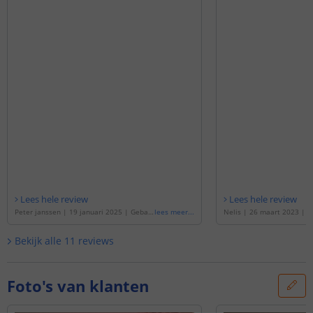
Lees hele review
Lees hele review
Peter janssen
|
19 januari 2025
|
Gebas
lees meer
...
Nelis
|
26 maart 2023
|
G
eerd op de
'
TV backlight set met 1 RGBW
e
'
TV backlight set met 1 
W ledstrip voor TV’s 50-60 inch
'
voor TV’s 50-60 inch
'
Bekijk alle
11
reviews
Foto's van klanten