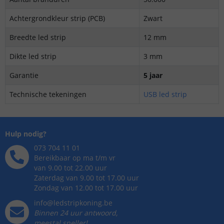
Achtergrondkleur strip (PCB)
Zwart
Breedte led strip
12 mm
Dikte led strip
3 mm
Garantie
5 jaar
Technische tekeningen
USB led strip
Hulp nodig?
073 704 11 01
Bereikbaar op ma t/m vr
van 9.00 tot 22.00 uur
Zaterdag van 9.00 tot 17.00 uur
Zondag van 12.00 tot 17.00 uur
info@ledstripkoning.be
Binnen 24 uur antwoord,
meestal sneller!