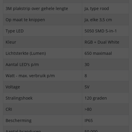
3M plakstrip over gehele lengte
Ja, type rood
Op maat te knippen
Ja, elke 3,5 cm
Type LED
5050 SMD 5-in-1
Kleur
RGB + Dual White
Lichtsterkte (Lumen)
650 maximaal
Aantal LED's p/m
30
Watt - max. verbruik p/m
8
Voltage
5V
Stralingshoek
120 graden
CRI
>80
Bescherming
IP65
Aantal branduren
50.000