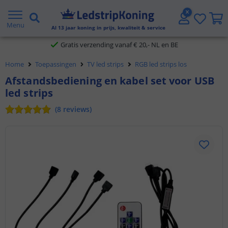
5 jaar garantie
Menu
Al
13
jaar koning in prijs, kwaliteit & service
Gratis verzending vanaf € 20,- NL en BE
Klantbeoordeling 9.1
Home
Toepassingen
TV led strips
RGB led strips los
Afstandsbediening en kabel set voor USB
Voor 23:45 uur besteld,
morgen in huis
led strips
(
8
reviews
)