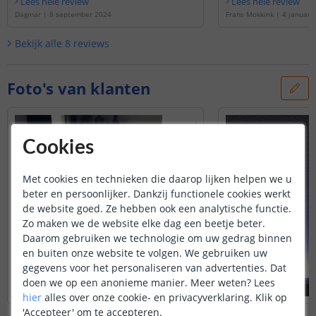
Lees hele review
Lees hele review
Dagmar
|
8 september 2024
Frans Mokkink
|
4 januari
Bekijk alle
8
reviews
Foto's van klanten
Cookies
Met cookies en technieken die daarop lijken helpen we u
beter en persoonlijker. Dankzij functionele cookies werkt
de website goed. Ze hebben ook een analytische functie.
Zo maken we de website elke dag een beetje beter.
Daarom gebruiken we technologie om uw gedrag binnen
en buiten onze website te volgen. We gebruiken uw
gegevens voor het personaliseren van advertenties. Dat
doen we op een anonieme manier.
Meer weten?
Lees
hier
alles over onze cookie- en privacyverklaring. Klik op
'Accepteer' om te accepteren.