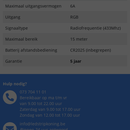
Maximaal uitgangsvermogen
6A
Uitgang
RGB
Signaaltype
Radiofrequentie (433Mhz)
Maximaal bereik
15 meter
Batterij afstandsbediening
CR2025 (inbegrepen)
Garantie
5 jaar
Hulp nodig?
073 704 11 01
Bereikbaar op ma t/m vr
van 9.00 tot 22.00 uur
Zaterdag van 9.00 tot 17.00 uur
Zondag van 12.00 tot 17.00 uur
info@ledstripkoning.be
Binnen 24 uur antwoord,