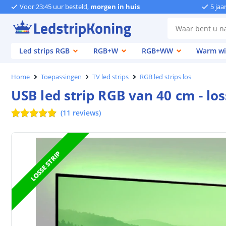
Voor 23:45 uur besteld,
morgen in huis
5 jaa
Led strips RGB
RGB+W
RGB+WW
Warm wi
Home
Toepassingen
TV led strips
RGB led strips los
USB led strip RGB van 40 cm - los
(
11
reviews
)
LOSSE STRIP