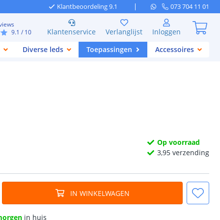
Klantbeoordeling 9.1
073 704 11 01
views
Klantenservice
Verlanglijst
Inloggen
9.1
/ 10
Diverse leds
Toepassingen
Accessoires
Op voorraad
3,
95
verzending
IN WINKELWAGEN
morgen
in huis