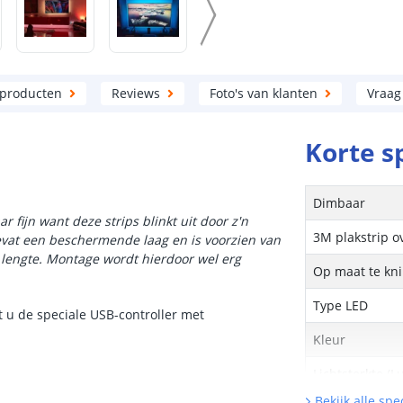
 producten
Reviews
Foto's van klanten
Vraag
Korte s
Dimbaar
 fijn want deze strips blinkt uit door z'n
3M plakstrip o
 bevat een beschermende laag en is voorzien van
e lengte. Montage wordt hierdoor wel erg
Op maat te kn
Type LED
t u de speciale USB-controller met
Kleur
Lichtsterkte (
Bekijk alle spec