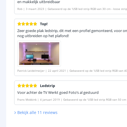
en makkelijk uitbreidbaar
Rob
|
3 maart 2023
|
Gebaseerd op de
'
USB led strip RGB van 30 cm - losse stri
Top!
Zeer goede plak ledstrip, dit met een profiel gemonteerd, voor 
nog uitbreiden op het plafond!
Patrick Leidelmeijer
|
22 april 2021
|
Gebaseerd op de
'
USB led strip RGB van 40
Ledstrip
Voor achter de TV Werkt goed Foto’s al gestuurd
Frans Mokkink
|
4 januari 2019
|
Gebaseerd op de
'
USB led strip RGB van 50 cm -
Bekijk alle
11
reviews