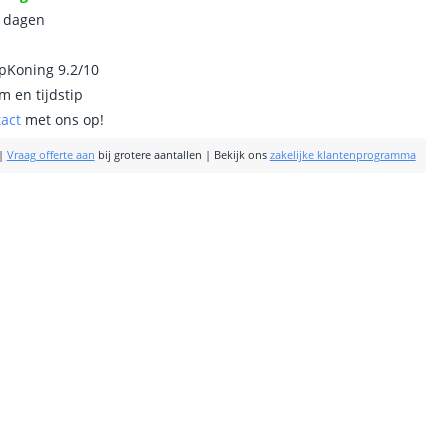
0 dagen
ipKoning 9.2/10
m en tijdstip
tact
met ons op!
|
Vraag offerte aan
bij grotere aantallen
|
Bekijk ons
zakelijke klantenprogramma