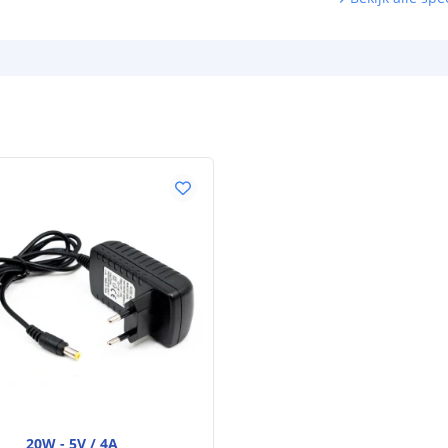
Aantal LED's p
Watt - max. ve
Voltage
Bescherming
Aantal brandu
Achtergrondkle
Breedte led st
Dikte led strip
Garantie
Technische te
20W - 5V / 4A