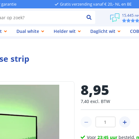
r garantie
Gratis verzending vanaf € 20,- NL en BE
15.445 re
t
Dual white
Helder wit
Daglicht wit
COB
se strip
8
,
95
7
,
40
excl.
BTW
Voor
23:45 uur
besteld,