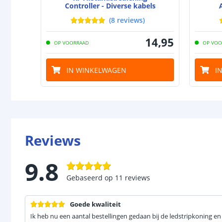
Controller - Diverse kabels
(
8
reviews
)
14
,
95
OP VOORRAAD
OP VOO
IN WINKELWAGEN
I
Reviews
9.8
Gebaseerd op
11
reviews
Goede kwaliteit
Ik heb nu een aantal bestellingen gedaan bij de ledstripkoning en