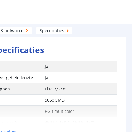
 & antwoord
Specificaties
pecificaties
Ja
ver gehele lengte
Ja
ippen
Elke 3,5 cm
5050 SMD
RGB multicolor
Lumen) p/m
450 (R=150 G=150 B=150)
ificaties