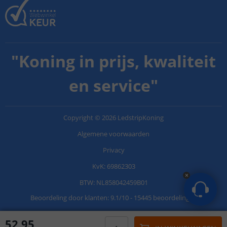
"
Koning in prijs, kwaliteit
en service
"
Copyright
©
2026
LedstripKoning
Algemene voorwaarden
Privacy
KvK: 69862303
BTW: NL858042459B01
Beoordeling door klanten:
9.1
/
10
-
15445 beoordelingen
52
,
95