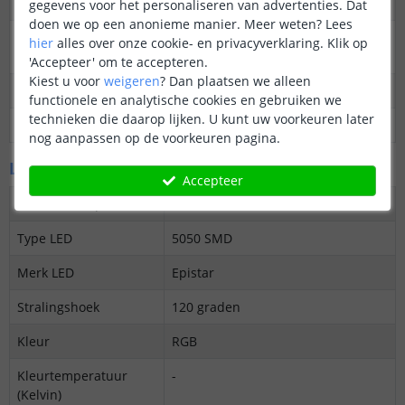
Dimbaar
Ja
gegevens voor het personaliseren van advertenties. Dat
doen we op een anonieme manier.
Meer weten?
Lees
3M plakstrip over de
Nee
hier
alles over onze cookie- en privacyverklaring. Klik op
gehele lengte
'Accepteer' om te accepteren.
Kiest u voor
weigeren
?
Dan plaatsen we alleen
Garantie
5 jaar
functionele en analytische cookies en gebruiken we
technieken die daarop lijken. U kunt uw voorkeuren later
Op maat te knippen
8,33 cm
nog aanpassen op de voorkeuren pagina.
LED's en licht
Accepteer
Aantal LED's p/m
72
Type LED
5050 SMD
Merk LED
Epistar
Stralingshoek
120 graden
Kleur
RGB
Kleurtemperatuur
-
(Kelvin)