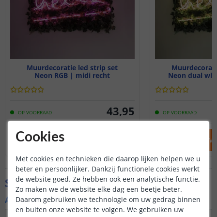
Muurdecoratie led strip set
Muurdecoratie
Neon RGB | midi recht
Neon dual whit
43
,
95
OP VOORRAAD
OP VOORRAAD
Cookies
IN WINKELWAGEN
IN WINKELW
Met cookies en technieken die daarop lijken helpen we u
beter en persoonlijker. Dankzij functionele cookies werkt
de website goed. Ze hebben ook een analytische functie.
Specificaties
Zo maken we de website elke dag een beetje beter.
Algemene kenmerken
Daarom gebruiken we technologie om uw gedrag binnen
en buiten onze website te volgen. We gebruiken uw