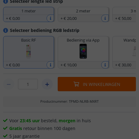
Selecteer lengte led strip
1 meter
2 meter
3 me
+
€ 0
,
00
+
€ 20
,
00
+
€ 50
,
00
Selecteer bediening RGB ledstrip
Basic RF
Bediening via App
Wandpan
+
€ 0
,
00
+
€ 10
,
00
+
€ 30
,
00
IN WINKELWAGEN
Productnummer
:
TPMD-NLRB-MXRT
Voor
23:45 uur
besteld,
morgen
in huis
Gratis
retour binnen 100 dagen
5 jaar garantie