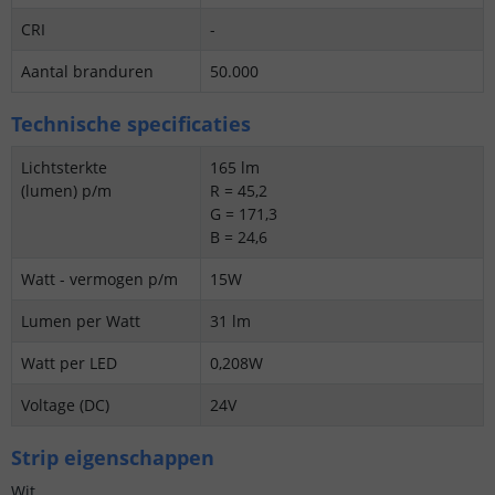
CRI
-
Aantal branduren
50.000
Technische specificaties
Lichtsterkte
165 lm
(lumen) p/m
R = 45,2
G = 171,3
B = 24,6
Watt - vermogen p/m
15W
Lumen per Watt
31 lm
Watt per LED
0,208W
Voltage (DC)
24V
Strip eigenschappen
Wit