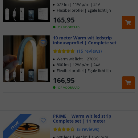
577 lm | 11W p/m | 24V
Flexibel profiel | Egale lichtlijn
165
,
95
OP VOORRAAD
10 meter Warm wit ledstrip
inbouwprofiel | Complete set
(
15
reviews
)
Warm wit licht | 2700K
800 lm | 12W p/m | 24V
Flexibel profiel | Egale lichtlijn
Klantbeoordeling 9.1
166
,
95
Voor 23:45 uur besteld,
morgen in huis
OP VOORRAAD
5 jaar garantie
Gratis
PRIME | Warm wit led strip
verzending vanaf € 20,-
Complete set | 11 meter
PRIME
(
5
reviews
)
Klantbeoordeling 9.1
600 leds | 997 lm | 15W p/m