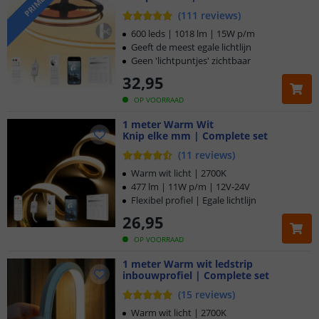
PRIME
Hoge lichtopbrengst
(
111
reviews
)
Egale, 'dotless' verlichting
600 leds | 1018 lm | 15W p/m
Geeft de meest egale lichtlijn
Geen 'lichtpuntjes' zichtbaar
32
,
95
OP VOORRAAD
1 meter Warm Wit
Knip elke mm | Complete set
(
11
reviews
)
Warm wit licht | 2700K
477 lm | 11W p/m | 12V-24V
Flexibel profiel | Egale lichtlijn
26
,
95
OP VOORRAAD
1 meter Warm wit ledstrip
inbouwprofiel | Complete set
(
15
reviews
)
Warm wit licht | 2700K