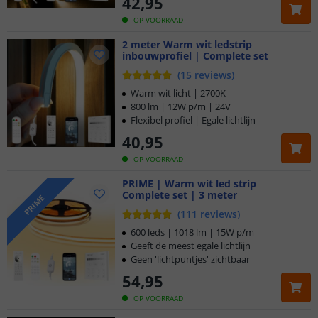
42
,
95
OP VOORRAAD
2 meter Warm wit ledstrip
inbouwprofiel | Complete set
(
15
reviews
)
Warm wit licht | 2700K
800 lm | 12W p/m | 24V
Flexibel profiel | Egale lichtlijn
40
,
95
OP VOORRAAD
PRIME | Warm wit led strip
Complete set | 3 meter
PRIME
(
111
reviews
)
600 leds | 1018 lm | 15W p/m
Geeft de meest egale lichtlijn
Geen 'lichtpuntjes' zichtbaar
54
,
95
OP VOORRAAD