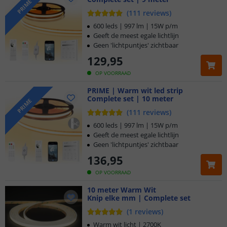
PRIME
(
111
reviews
)
600 leds | 997 lm | 15W p/m
Geeft de meest egale lichtlijn
Geen 'lichtpuntjes' zichtbaar
129
,
95
OP VOORRAAD
PRIME | Warm wit led strip
Complete set | 10 meter
PRIME
(
111
reviews
)
600 leds | 997 lm | 15W p/m
Geeft de meest egale lichtlijn
Geen 'lichtpuntjes' zichtbaar
136
,
95
OP VOORRAAD
10 meter Warm Wit
Knip elke mm | Complete set
(
1
reviews
)
Warm wit licht | 2700K