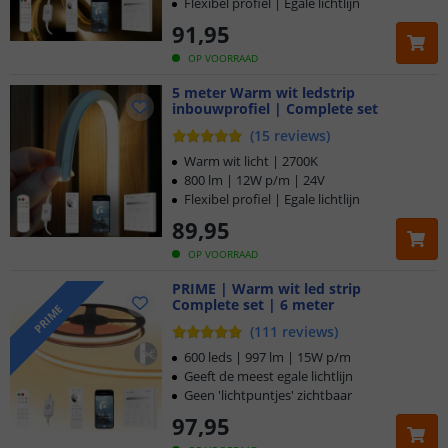
Flexibel profiel | Egale lichtlijn
91
,
95
OP VOORRAAD
5 meter Warm wit ledstrip
inbouwprofiel | Complete set
(
15
reviews
)
Warm wit licht | 2700K
800 lm | 12W p/m | 24V
Flexibel profiel | Egale lichtlijn
89
,
95
OP VOORRAAD
PRIME | Warm wit led strip
Complete set | 6 meter
PRIME
(
111
reviews
)
600 leds | 997 lm | 15W p/m
Geeft de meest egale lichtlijn
Geen 'lichtpuntjes' zichtbaar
Klantbeoordeling 9.1
97
,
95