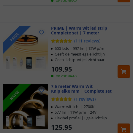
Voor 23:45 uur besteld,
morgen in huis
OP VOORRAAD
5 jaar garantie
Gratis
PRIME | Warm wit led strip
verzending vanaf € 20,-
Complete set | 7 meter
PRIME
(
111
reviews
)
Klantbeoordeling 9.1
600 leds | 997 lm | 15W p/m
Geeft de meest egale lichtlijn
Voor 23:45 uur besteld,
morgen in huis
Geen 'lichtpuntjes' zichtbaar
109
,
95
OP VOORRAAD
7,5 meter Warm Wit
Knip elke mm | Complete set
NIEUW
(
1
reviews
)
Warm wit licht | 2700K
577 lm | 11W p/m | 24V
Flexibel profiel | Egale lichtlijn
125
,
95