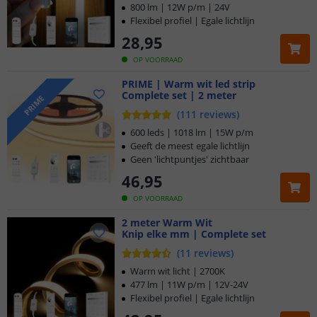
800 lm | 12W p/m | 24V
Flexibel profiel | Egale lichtlijn
28
,
95
OP VOORRAAD
PRIME | Warm wit led strip
Complete set | 2 meter
PRIME
(
111
reviews
)
600 leds | 1018 lm | 15W p/m
Geeft de meest egale lichtlijn
Geen 'lichtpuntjes' zichtbaar
46
,
95
OP VOORRAAD
2 meter Warm Wit
Knip elke mm | Complete set
(
11
reviews
)
Warm wit licht | 2700K
477 lm | 11W p/m | 12V-24V
Flexibel profiel | Egale lichtlijn