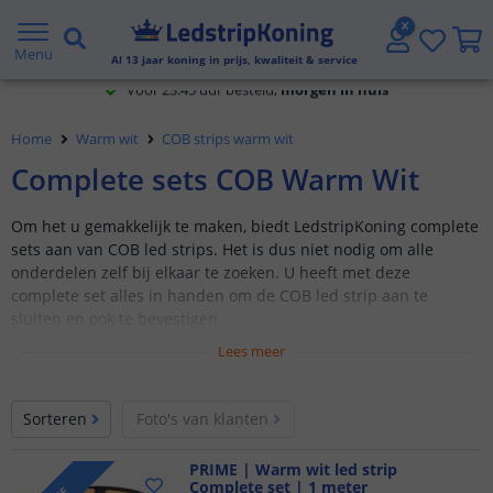
Voor 23:45 uur besteld,
morgen in huis
Menu
Al
13
jaar koning in prijs, kwaliteit & service
5 jaar garantie
Home
Warm wit
COB strips warm wit
Gratis verzending vanaf € 20,- NL en BE
Complete sets COB Warm Wit
Klantbeoordeling 9.1
Om het u gemakkelijk te maken, biedt LedstripKoning complete
sets aan van COB led strips. Het is dus niet nodig om alle
Voor 23:45 uur besteld,
morgen in huis
onderdelen zelf bij elkaar te zoeken. U heeft met deze
complete set alles in handen om de COB led strip aan te
sluiten en ook te bevestigen.
Lees meer
Complete ledstrip sets Plug & Play
Inclusief bediening naar keuze
Sorteren
Foto's van klanten
Prime (600 leds p/m)
1 t/m 50 meter
PRIME | Warm wit led strip
Dimbaar
Complete set | 1 meter