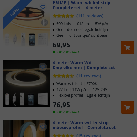
PRIME | Warm wit led strip
Complete set | 4 meter
PRIME
(
111
reviews
)
600 leds | 1018 lm | 15W p/m
Geeft de meest egale lichtlijn
Geen 'lichtpuntjes' zichtbaar
69
,
95
OP VOORRAAD
4 meter Warm Wit
Knip elke mm | Complete set
(
11
reviews
)
Warm wit licht | 2700K
477 lm | 11W p/m | 12V-24V
Flexibel profiel | Egale lichtlijn
76
,
95
OP VOORRAAD
4 meter Warm wit ledstrip
inbouwprofiel | Complete set
(
15
reviews
)