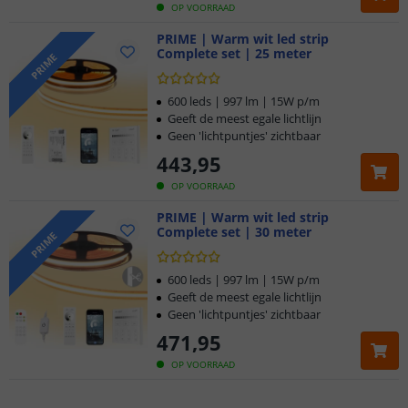
OP VOORRAAD
PRIME | Warm wit led strip
Complete set | 25 meter
PRIME
600 leds | 997 lm | 15W p/m
Geeft de meest egale lichtlijn
Geen 'lichtpuntjes' zichtbaar
443
,
95
OP VOORRAAD
PRIME | Warm wit led strip
Complete set | 30 meter
PRIME
600 leds | 997 lm | 15W p/m
Geeft de meest egale lichtlijn
Geen 'lichtpuntjes' zichtbaar
Klantbeoordeling 9.1
471
,
95
Voor 23:45 uur besteld,
morgen in huis
OP VOORRAAD
5 jaar garantie