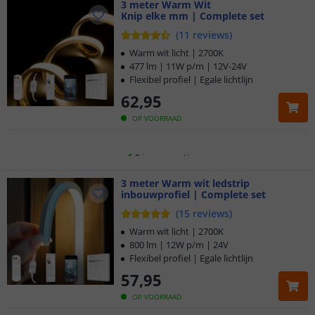
3 meter Warm Wit
Knip elke mm | Complete set
(
11
reviews
)
Warm wit licht | 2700K
477 lm | 11W p/m | 12V-24V
Flexibel profiel | Egale lichtlijn
Klantbeoordeling 9.1
62
,
95
Voor 23:45 uur besteld,
morgen in huis
OP VOORRAAD
5 jaar garantie
Gratis
3 meter Warm wit ledstrip
verzending vanaf € 20,-
inbouwprofiel | Complete set
(
15
reviews
)
Klantbeoordeling 9.1
Warm wit licht | 2700K
800 lm | 12W p/m | 24V
Voor 23:45 uur besteld,
morgen in huis
Flexibel profiel | Egale lichtlijn
57
,
95
OP VOORRAAD