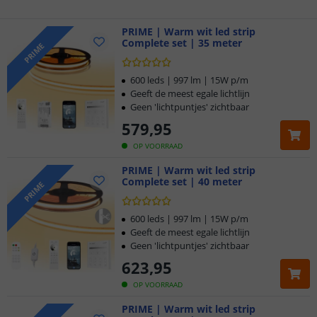
Gratis
PRIME | Warm wit led strip
verzending vanaf € 20,-
Complete set | 35 meter
PRIME
Klantbeoordeling 9.1
600 leds | 997 lm | 15W p/m
Geeft de meest egale lichtlijn
Voor 23:45 uur besteld,
morgen in huis
Geen 'lichtpuntjes' zichtbaar
579
,
95
OP VOORRAAD
PRIME | Warm wit led strip
Complete set | 40 meter
PRIME
600 leds | 997 lm | 15W p/m
Geeft de meest egale lichtlijn
Geen 'lichtpuntjes' zichtbaar
623
,
95
OP VOORRAAD
PRIME | Warm wit led strip