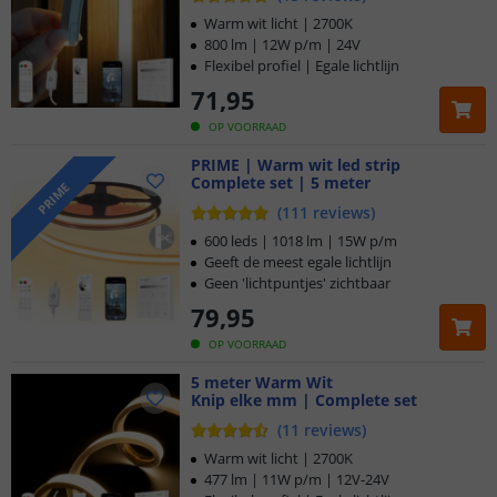
Warm wit licht | 2700K
800 lm | 12W p/m | 24V
Flexibel profiel | Egale lichtlijn
71
,
95
OP VOORRAAD
PRIME | Warm wit led strip
Complete set | 5 meter
PRIME
(
111
reviews
)
600 leds | 1018 lm | 15W p/m
Geeft de meest egale lichtlijn
Geen 'lichtpuntjes' zichtbaar
79
,
95
OP VOORRAAD
5 meter Warm Wit
Knip elke mm | Complete set
(
11
reviews
)
Warm wit licht | 2700K
477 lm | 11W p/m | 12V-24V