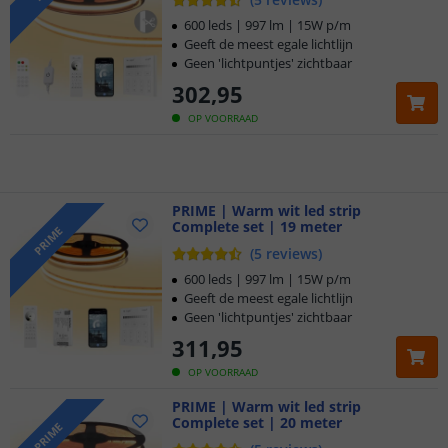
600 leds | 997 lm | 15W p/m
Geeft de meest egale lichtlijn
Geen 'lichtpuntjes' zichtbaar
Klantbeoordeling 9.1
302
,
95
Voor 23:45 uur besteld,
morgen in huis
OP VOORRAAD
5 jaar garantie
Gratis
PRIME | Warm wit led strip
verzending vanaf € 20,-
Complete set | 19 meter
PRIME
(
5
reviews
)
Klantbeoordeling 9.1
600 leds | 997 lm | 15W p/m
Geeft de meest egale lichtlijn
Voor 23:45 uur besteld,
morgen in huis
Geen 'lichtpuntjes' zichtbaar
311
,
95
OP VOORRAAD
PRIME | Warm wit led strip
Complete set | 20 meter
PRIME