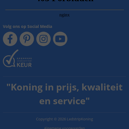
Volg ons op Social Media
"
Koning in prijs, kwaliteit
en service
"
Copyright
©
2026
LedstripKoning
Algemene voorwaarden