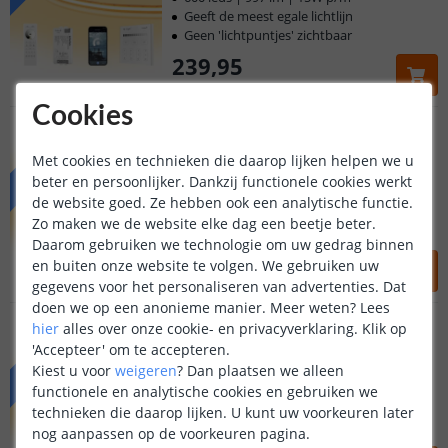
Geeft de meest egale lichtlijn
Voor 23:45 uur besteld,
morgen in huis
Geen 'lichtpuntjes' zichtbaar
239
,
95
OP VOORRAAD
Cookies
PRIME | Warm wit led strip
Complete set | 12 meter
PRIME
Met cookies en technieken die daarop lijken helpen we u
(
5
reviews
)
beter en persoonlijker. Dankzij functionele cookies werkt
600 leds | 997 lm | 15W p/m
de website goed. Ze hebben ook een analytische functie.
Geeft de meest egale lichtlijn
Zo maken we de website elke dag een beetje beter.
Geen 'lichtpuntjes' zichtbaar
Daarom gebruiken we technologie om uw gedrag binnen
241
,
95
en buiten onze website te volgen. We gebruiken uw
gegevens voor het personaliseren van advertenties. Dat
OP VOORRAAD
doen we op een anonieme manier.
Meer weten?
Lees
PRIME | Warm wit led strip
hier
alles over onze cookie- en privacyverklaring. Klik op
Complete set | 13 meter
PRIME
'Accepteer' om te accepteren.
(
5
reviews
)
Kiest u voor
weigeren
?
Dan plaatsen we alleen
600 leds | 997 lm | 15W p/m
functionele en analytische cookies en gebruiken we
Geeft de meest egale lichtlijn
technieken die daarop lijken. U kunt uw voorkeuren later
Geen 'lichtpuntjes' zichtbaar
nog aanpassen op de voorkeuren pagina.