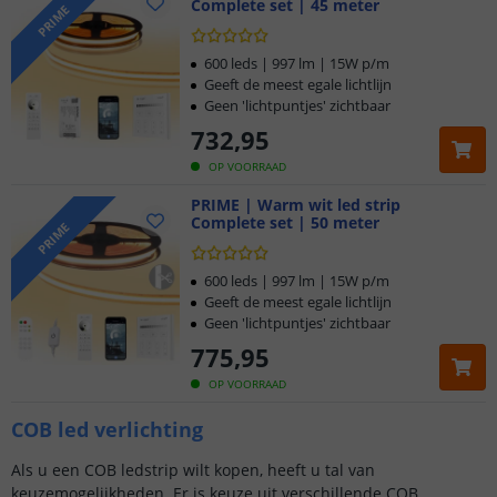
Complete set | 45 meter
PRIME
600 leds | 997 lm | 15W p/m
Geeft de meest egale lichtlijn
Geen 'lichtpuntjes' zichtbaar
732
,
95
OP VOORRAAD
PRIME | Warm wit led strip
Complete set | 50 meter
PRIME
600 leds | 997 lm | 15W p/m
Geeft de meest egale lichtlijn
Geen 'lichtpuntjes' zichtbaar
775
,
95
OP VOORRAAD
COB led verlichting
Als u een COB ledstrip wilt kopen, heeft u tal van
keuzemogelijkheden. Er is keuze uit verschillende COB