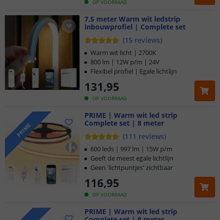
OP VOORRAAD
7,5 meter Warm wit ledstrip
inbouwprofiel | Complete set
(
15
reviews
)
Warm wit licht | 2700K
800 lm | 12W p/m | 24V
Flexibel profiel | Egale lichtlijn
131
,
95
OP VOORRAAD
PRIME | Warm wit led strip
Complete set | 8 meter
PRIME
(
111
reviews
)
600 leds | 997 lm | 15W p/m
Geeft de meest egale lichtlijn
Geen 'lichtpuntjes' zichtbaar
116
,
95
OP VOORRAAD
PRIME | Warm wit led strip
Complete set | 9 meter