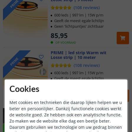
PRIME
(
108
reviews
)
600 leds | 997 lm | 15W p/m
Geeft de meest egale lichtlijn
Geen 'lichtpuntjes' zichtbaar
85
,
95
OP VOORRAAD
PRIME | led strip Warm wit
Losse strip | 10 meter
PRIME
(
108
reviews
)
600 leds | 997 lm | 15W p/m
Geeft de meest egale lichtlijn
Geen 'lichtpuntjes' zichtbaar
Cookies
94
,
95
OP VOORRAAD
Met cookies en technieken die daarop lijken helpen we u
beter en persoonlijker. Dankzij functionele cookies werkt
10 meter Warm Wit
de website goed. Ze hebben ook een analytische functie.
Knip elke mm | Losse strip
NIEUW
Zo maken we de website elke dag een beetje beter.
Daarom gebruiken we technologie om uw gedrag binnen
Warm wit licht | 2700K