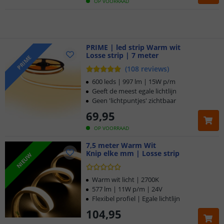
5 jaar garantie
OP VOORRAAD
Gratis
verzending vanaf € 20,-
PRIME | led strip Warm wit
Klantbeoordeling 9.1
Losse strip | 7 meter
PRIME
(
108
reviews
)
Voor 23:45 uur besteld,
morgen in huis
600 leds | 997 lm | 15W p/m
Geeft de meest egale lichtlijn
Geen 'lichtpuntjes' zichtbaar
69
,
95
OP VOORRAAD
7,5 meter Warm Wit
Knip elke mm | Losse strip
NIEUW
Warm wit licht | 2700K
577 lm | 11W p/m | 24V
Flexibel profiel | Egale lichtlijn
104
,
95