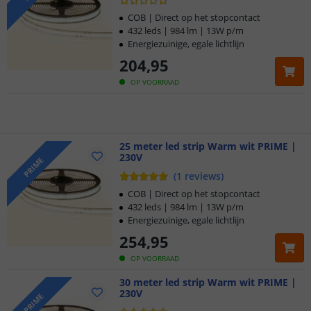
Klantbeoordeling 9.1
COB | Direct op het stopcontact
432 leds | 984 lm | 13W p/m
Energiezuinige, egale lichtlijn
Voor 23:45 uur besteld,
morgen in huis
204
,
95
5 jaar garantie
OP VOORRAAD
Gratis
verzending vanaf € 20,-
25 meter led strip Warm wit PRIME |
Klantbeoordeling 9.1
230V
PRIME
(
1
reviews
)
Voor 23:45 uur besteld,
morgen in huis
COB | Direct op het stopcontact
432 leds | 984 lm | 13W p/m
Energiezuinige, egale lichtlijn
254
,
95
OP VOORRAAD
30 meter led strip Warm wit PRIME |
230V
PRIME