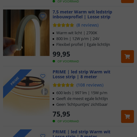
OP VOORRAAD
7,5 meter Warm wit ledstrip
inbouwprofiel | Losse strip
(
8
reviews
)
Warm wit licht | 2700K
800 lm | 12W p/m | 24V
Flexibel profiel | Egale lichtlijn
99
,
95
OP VOORRAAD
PRIME | led strip Warm wit
Losse strip | 8 meter
PRIME
(
108
reviews
)
600 leds | 997 lm | 15W p/m
Geeft de meest egale lichtlijn
Geen 'lichtpuntjes' zichtbaar
75
,
95
OP VOORRAAD
PRIME | led strip Warm wit
Losse strip | 9 meter