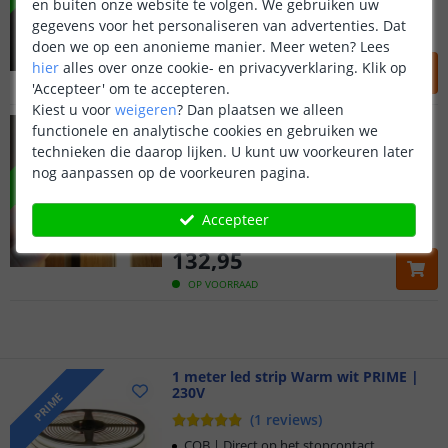
en buiten onze website te volgen. We gebruiken uw
577 lm | 11W p/m | 24V
gegevens voor het personaliseren van advertenties. Dat
Flexibel profiel | Egale lichtlijn
doen we op een anonieme manier.
Meer weten?
Lees
134
,
95
hier
alles over onze cookie- en privacyverklaring. Klik op
'Accepteer' om te accepteren.
OP VOORRAAD
Kiest u voor
weigeren
?
Dan plaatsen we alleen
10 meter Warm wit ledstrip
functionele en analytische cookies en gebruiken we
inbouwprofiel | Losse strip
NIEUW
technieken die daarop lijken. U kunt uw voorkeuren later
(
8
reviews
)
nog aanpassen op de voorkeuren pagina.
Klantbeoordeling 9.1
Warm wit licht | 2700K
800 lm | 12W p/m | 24V
Accepteer
Flexibel profiel | Egale lichtlijn
Voor 23:45 uur besteld,
morgen in huis
132
,
95
5 jaar garantie
OP VOORRAAD
Gratis
verzending vanaf € 20,-
1 meter led strip Warm wit PRIME |
Klantbeoordeling 9.1
230V
PRIME
(
1
reviews
)
Voor 23:45 uur besteld,
morgen in huis
COB | Direct op het stopcontact