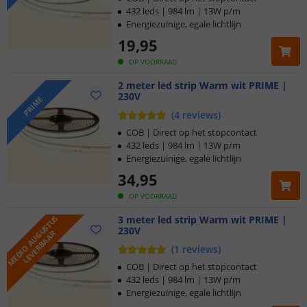
432 leds | 984 lm | 13W p/m
Energiezuinige, egale lichtlijn
19
,
95
OP VOORRAAD
2 meter led strip Warm wit PRIME |
230V
PRIME
(
4
reviews
)
COB | Direct op het stopcontact
432 leds | 984 lm | 13W p/m
Energiezuinige, egale lichtlijn
34
,
95
OP VOORRAAD
M
E
D
I
O
A
U
G
U
S
T
U
S
L
E
V
E
R
B
A
A
3 meter led strip Warm wit PRIME |
230V
R
(
1
reviews
)
COB | Direct op het stopcontact
432 leds | 984 lm | 13W p/m
Energiezuinige, egale lichtlijn