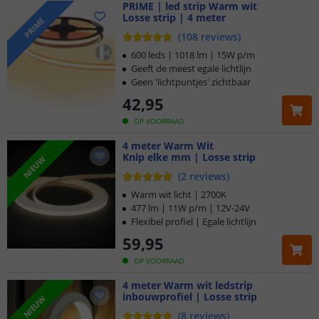
PRIME | led strip Warm wit
Losse strip | 4 meter
PRIME
(
108
reviews
)
600 leds | 1018 lm | 15W p/m
Geeft de meest egale lichtlijn
Geen 'lichtpuntjes' zichtbaar
42
,
95
OP VOORRAAD
4 meter Warm Wit
Knip elke mm | Losse strip
NIEUW
(
2
reviews
)
Warm wit licht | 2700K
477 lm | 11W p/m | 12V-24V
Flexibel profiel | Egale lichtlijn
59
,
95
OP VOORRAAD
4 meter Warm wit ledstrip
inbouwprofiel | Losse strip
NIEUW
(
8
reviews
)