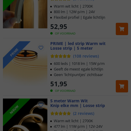
Warm wit licht | 2700K
800 lm | 12W p/m | 24V
Flexibel profiel | Egale lichtlijn
52
,
95
OP VOORRAAD
PRIME | led strip Warm wit
Losse strip | 5 meter
PRIME
(
108
reviews
)
600 leds | 1018 lm | 15W p/m
Geeft de meest egale lichtlijn
Geen 'lichtpuntjes' zichtbaar
51
,
95
OP VOORRAAD
5 meter Warm Wit
Knip elke mm | Losse strip
NIEUW
(
2
reviews
)
Warm wit licht | 2700K
477 lm | 11W p/m | 12V-24V