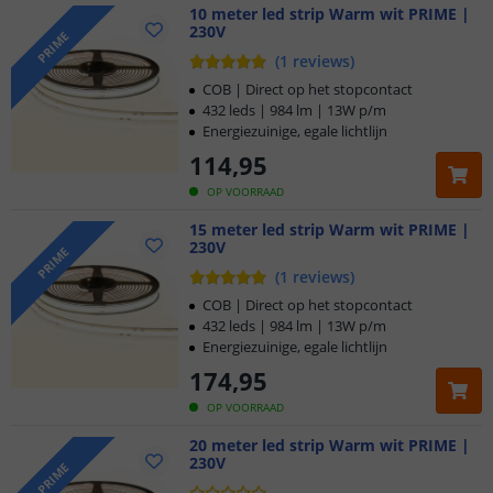
10 meter led strip Warm wit PRIME |
230V
PRIME
(
1
reviews
)
COB | Direct op het stopcontact
432 leds | 984 lm | 13W p/m
Energiezuinige, egale lichtlijn
114
,
95
OP VOORRAAD
15 meter led strip Warm wit PRIME |
230V
PRIME
(
1
reviews
)
COB | Direct op het stopcontact
432 leds | 984 lm | 13W p/m
Energiezuinige, egale lichtlijn
174
,
95
OP VOORRAAD
20 meter led strip Warm wit PRIME |
230V
PRIME