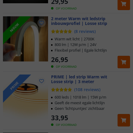
29
,
95
OP VOORRAAD
2 meter Warm wit ledstrip
inbouwprofiel | Losse strip
NIEUW
(
8
reviews
)
Warm wit licht | 2700K
800 lm | 12W p/m | 24V
Flexibel profiel | Egale lichtlijn
26
,
95
OP VOORRAAD
PRIME | led strip Warm wit
Losse strip | 3 meter
PRIME
(
108
reviews
)
600 leds | 1018 lm | 15W p/m
Geeft de meest egale lichtlijn
Geen 'lichtpuntjes' zichtbaar
33
,
95
OP VOORRAAD