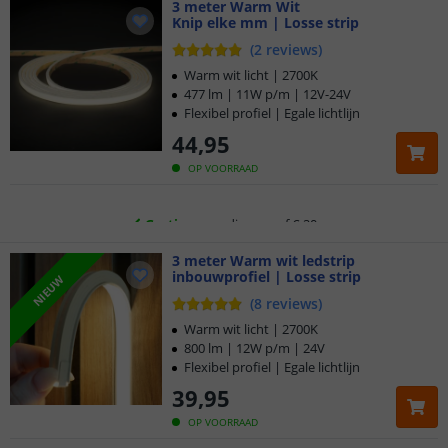
3 meter Warm Wit
Knip elke mm | Losse strip
(
2
reviews
)
Klantbeoordeling 9.1
Warm wit licht | 2700K
477 lm | 11W p/m | 12V-24V
Flexibel profiel | Egale lichtlijn
Voor 23:45 uur besteld,
morgen in huis
44
,
95
5 jaar garantie
OP VOORRAAD
Gratis
verzending vanaf € 20,-
3 meter Warm wit ledstrip
Klantbeoordeling 9.1
inbouwprofiel | Losse strip
NIEUW
(
8
reviews
)
Voor 23:45 uur besteld,
morgen in huis
Warm wit licht | 2700K
800 lm | 12W p/m | 24V
Flexibel profiel | Egale lichtlijn
39
,
95
OP VOORRAAD