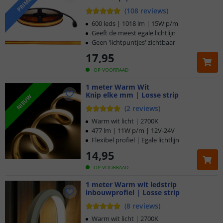
PRIME
(
108
reviews
)
600 leds | 1018 lm | 15W p/m
Geeft de meest egale lichtlijn
Geen 'lichtpuntjes' zichtbaar
17
,
95
OP VOORRAAD
1 meter Warm Wit
Knip elke mm | Losse strip
NIEUW
(
2
reviews
)
Warm wit licht | 2700K
477 lm | 11W p/m | 12V-24V
Flexibel profiel | Egale lichtlijn
14
,
95
OP VOORRAAD
1 meter Warm wit ledstrip
inbouwprofiel | Losse strip
(
8
reviews
)
Warm wit licht | 2700K