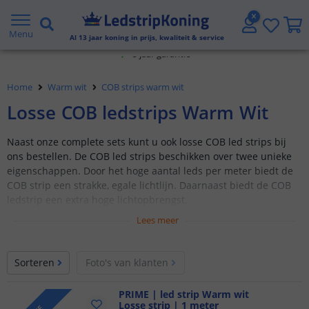
5 jaar garantie
Menu
Al
13
jaar koning in prijs, kwaliteit & service
Gratis verzending vanaf € 20,- NL en BE
Home
Warm wit
COB strips warm wit
Klantbeoordeling 9.1
Losse COB ledstrips Warm Wit
Voor 23:45 uur besteld,
morgen in huis
Naast onze complete sets kunt u ook losse COB led strips bij
ons bestellen. De COB led strips beschikken over twee unieke
eigenschappen. Door het hoge aantal leds per meter biedt de
COB strip een strakke, egale lichtlijn. Daarnaast biedt de COB
ledstrip een extra hoge lichtopbrengst.
Lees meer
Losse COB led strips 1 t/m 10 meter
Egale verlichting (
dotless
)
Sorteren
Foto's van klanten
Prime (600 leds p/m)
Hoge lichtopbrengst
PRIME | led strip Warm wit
Sfeervol warm wit licht (2700K)
Losse strip | 1 meter