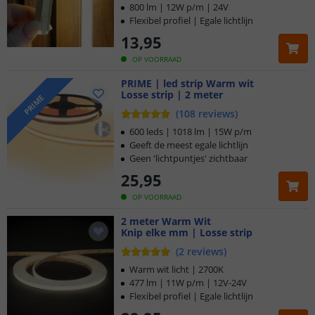
800 lm | 12W p/m | 24V
Flexibel profiel | Egale lichtlijn
13
,
95
OP VOORRAAD
PRIME | led strip Warm wit
Losse strip | 2 meter
PRIME
(
108
reviews
)
600 leds | 1018 lm | 15W p/m
Geeft de meest egale lichtlijn
Geen 'lichtpuntjes' zichtbaar
25
,
95
OP VOORRAAD
2 meter Warm Wit
Knip elke mm | Losse strip
(
2
reviews
)
Warm wit licht | 2700K
477 lm | 11W p/m | 12V-24V
Flexibel profiel | Egale lichtlijn