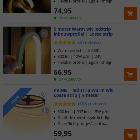
Flexibel profiel | Egale lichtlijn
74
,
95
OP VOORRAAD
5 meter Warm wit ledstrip
inbouwprofiel | Losse strip
(
8
reviews
)
Warm wit licht | 2700K
800 lm | 12W p/m | 24V
Flexibel profiel | Egale lichtlijn
66
,
95
OP VOORRAAD
PRIME | led strip Warm wit
Losse strip | 6 meter
PRIME
(
108
reviews
)
Klantbeoordeling 9.1
600 leds | 997 lm | 15W p/m
Geeft de meest egale lichtlijn
Geen 'lichtpuntjes' zichtbaar
Voor 23:45 uur besteld,
morgen in huis
59
,
95