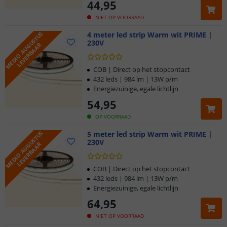
44
,
95
NIET OP VOORRAAD
M
E
D
I
O
A
U
G
U
S
T
U
S
L
E
V
E
R
B
A
A
4 meter led strip Warm wit PRIME |
230V
R
COB | Direct op het stopcontact
432 leds | 984 lm | 13W p/m
Energiezuinige, egale lichtlijn
54
,
95
OP VOORRAAD
M
E
D
I
O
A
U
G
U
S
T
U
S
L
E
V
E
R
B
A
A
5 meter led strip Warm wit PRIME |
230V
R
COB | Direct op het stopcontact
432 leds | 984 lm | 13W p/m
Energiezuinige, egale lichtlijn
64
,
95
NIET OP VOORRAAD