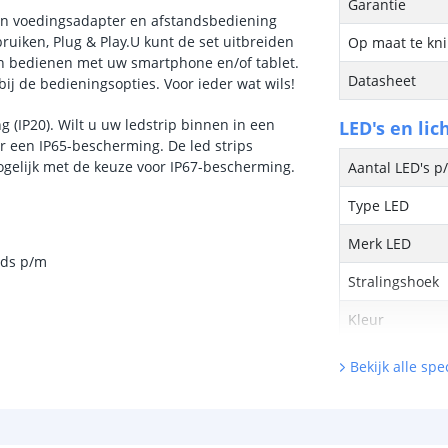
Garantie
en voedingsadapter en afstandsbediening
ruiken, Plug & Play.U kunt de set uitbreiden
Op maat te kn
n bedienen met uw smartphone en/of tablet.
Datasheet
bij de bedieningsopties. Voor ieder wat wils!
 (IP20). Wilt u uw ledstrip binnen in een
LED's en lic
or een IP65-bescherming. De led strips
ogelijk met de keuze voor IP67-bescherming.
Aantal LED's p
Type LED
Merk LED
eds p/m
Stralingshoek
Kleur
Kleurtemperatu
Bekijk alle spec
CRI
Aantal brandu