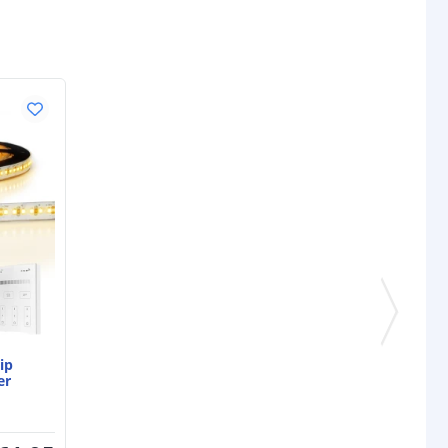
pecificaties
lumen) p/m
1037 lumen
en p/m
12,50 Watt
tt
82,96 lm
0,104 Watt
24V
schappen
IP20, IP65 of IP67
rdichte
Siliconen
ip
P65/67)
er
ur strip (PCB)
Wit
IP20: 3M 300LSE