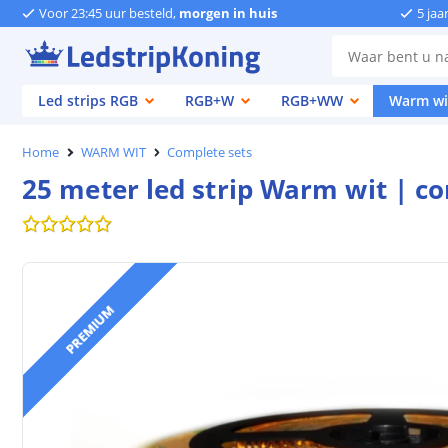
Voor 23:45 uur besteld,
morgen in huis
5 jaa
Led strips RGB
RGB+W
RGB+WW
Warm wi
Home
WARM WIT
Complete sets
25 meter led strip Warm wit | c
PREMIUM