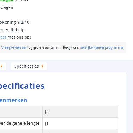
0 dagen
ipKoning 9.2/10
m en tijdstip
tact
met ons op!
|
Vraag offerte aan
bij grotere aantallen
|
Bekijk ons
zakelijke klantenprogramma
Specificaties
pecificaties
kenmerken
Ja
ver de gehele lengte
Ja