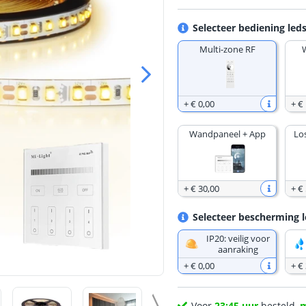
Selecteer bediening leds
Multi-zone RF
+
€ 0
,
00
+
€
Wandpaneel + App
Lo
+
€ 30
,
00
+
€ 
Selecteer bescherming l
IP20: veilig voor
aanraking
+
€ 0
,
00
+
€
Voor
23:45 uur
besteld,