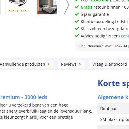
Gratis
retour binnen 10
5 jaar garantie
Klantbeoordeling Ledstr
Kies zelf een bezorgdatu
Advies nodig? Neem
con
Productnummer
:
WWCS120-25M
Aanvullende producten
Reviews
Vraag & antwoord
Korte s
Premium - 3000 leds
Algemene 
door u verzekerd bent van een hoge
Dimbaar
het energieverbruik laag en de levensduur lang,
kleur zorgt hierbij voor een prettige
3M plakstrip o