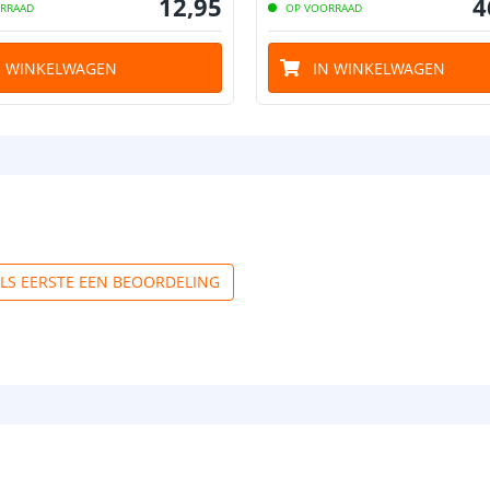
12
,
95
4
RRAAD
OP VOORRAAD
N WINKELWAGEN
IN WINKELWAGEN
Breedte led st
Dikte led strip
Aansluiting be
ALS EERSTE EEN BEOORDELING
Aansluiting ei