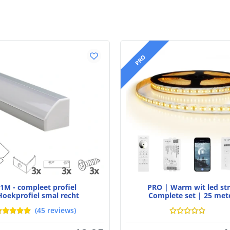
Technische s
Lichtsterkte (
Watt - vermog
PRO
Lumen per Wa
Watt per LED
Voltage (DC)
Strip eigen
Bescherming
Materiaal wate
1M - compleet profiel
PRO | Warm wit led str
bescherming (I
Hoekprofiel smal recht
Complete set | 25 met
Achtergrondkle
(
45
reviews
)
Plakstrip