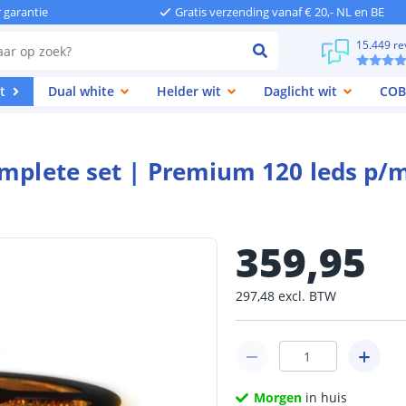
r garantie
Gratis verzending vanaf € 20,- NL en BE
15.449 re
t
Dual white
Helder wit
Daglicht wit
COB
omplete set | Premium 120 leds p/
359
,
95
297
,
48
excl.
BTW
Morgen
in huis