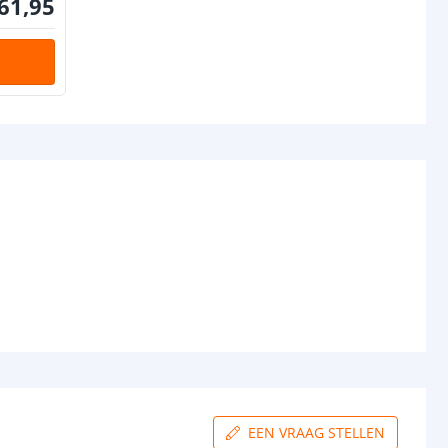
61
,
95
IP65: 3M VHB
IP67: 3M VHB
rip
IP20: 8 mm
IP65: 10 mm
IP67: 10 mm
IP20: 1,4 mm
IP65: 5,5 mm
IP67: 5,5 mm
gin
5.5x2.1 DC stekker type vrouw
nde
5.5x2.1 DC stekker type man
EEN VRAAG STELLEN