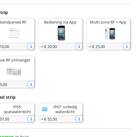
trip
Wandpaneel RF
Bediening via App
Multi-zone RF + App
 10
,
00
+
€ 20
,
00
+
€ 25
,
00
sse RF ontvanger
5
,
00
ed strip
IP65:
IP67: volledig
spatwaterdicht
waterdicht
 37
,
50
+
€ 52
,
50
morgen
in huis