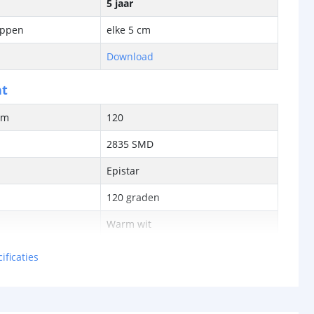
5 jaar
ippen
elke 5 cm
Download
ht
/m
120
2835 SMD
Epistar
120 graden
Warm wit
ur (Kelvin)
2700K
ificaties
>90
ren
50.000