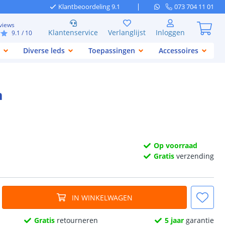
Klantbeoordeling 9.1
073 704 11 01
views
Klantenservice
Verlanglijst
Inloggen
9.1
/ 10
Diverse leds
Toepassingen
Accessoires
m
Op voorraad
Gratis
verzending
IN WINKELWAGEN
Gratis
retourneren
5 jaar
garantie