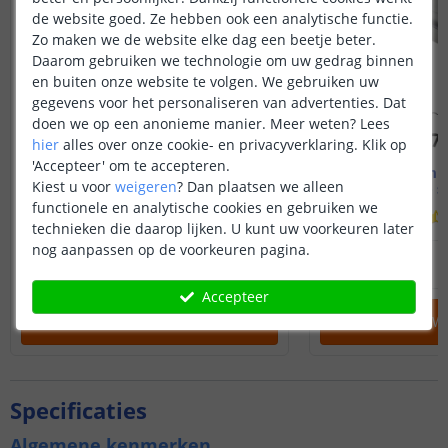
de website goed. Ze hebben ook een analytische functie.
Zo maken we de website elke dag een beetje beter.
Daarom gebruiken we technologie om uw gedrag binnen
en buiten onze website te volgen. We gebruiken uw
gegevens voor het personaliseren van advertenties. Dat
doen we op een anonieme manier.
Meer weten?
Lees
hier
alles over onze cookie- en privacyverklaring. Klik op
'Accepteer' om te accepteren.
3M - compleet profiel
3M - compl
Kiest u voor
weigeren
?
Dan plaatsen we alleen
Opbouw - smal en laag
Opbouw - s
functionele en analytische cookies en gebruiken we
(
23
reviews
)
technieken die daarop lijken. U kunt uw voorkeuren later
nog aanpassen op de voorkeuren pagina.
32
,
95
OP VOORRAAD
OP VOORRAAD
Accepteer
IN WINKELWAGEN
IN WINKELW
Specificaties
Algemene kenmerken