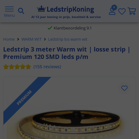
Gratis verzending vanaf € 20,- NL en BE
Menu
Al
13
jaar koning in prijs, kwaliteit & service
Klantbeoordeling 9.1
Home
WARM WIT
Ledstrip los warm wit
Voor 23:45 uur besteld,
morgen in huis
Ledstrip 3 meter Warm wit | losse strip |
Premium 120 SMD leds p/m
(
155
reviews
)
PREMIUM