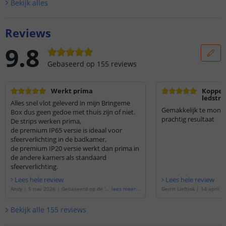
Bekijk alle
s
Reviews
9.8
Gebaseerd op
155
reviews
Werkt prima
Koppel
ledstri
Alles snel vlot geleverd in mijn Bringeme
Gemakkelijk te monteren en werkt gelijk en
Box dus geen gedoe met thuis zijn of niet.
prachtig resultaat
De strips werken prima,
de premium IP65 versie is ideaal voor
sfeerverlichting in de badkamer,
de premium IP20 versie werkt dan prima in
de andere kamers als standaard
sfeerverlichting.
Lees hele review
Lees hele review
Andy
|
5 mei 2026
|
Gebaseerd op de
'
Le
lees meer
...
Gerrit Lieftink
|
14 april 2
dstrip 2 meter Warm wit | losse strip | P
rd op de
'
Ledstrip 3 meter
remium 120 SMD leds p/m
'
sse strip | Premium 120 
Bekijk alle
155
reviews