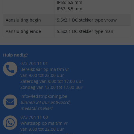
IP65: 5,5 mm
IP67: 5,5 mm
Aansluiting begin
5.5x2.1 DC stekker type vrouw
Aansluiting einde
5.5x2.1 DC stekker type man
Hulp nodig?
073 704 11 01
Bereikbaar op ma t/m vr
van 9.00 tot 22.00 uur
Zaterdag van 9.00 tot 17.00 uur
Zondag van 12.00 tot 17.00 uur
info@ledstripkoning.be
Binnen 24 uur antwoord,
meestal sneller!
073 704 11 00
Whatsapp op ma t/m vr
van 9.00 tot 22.00 uur