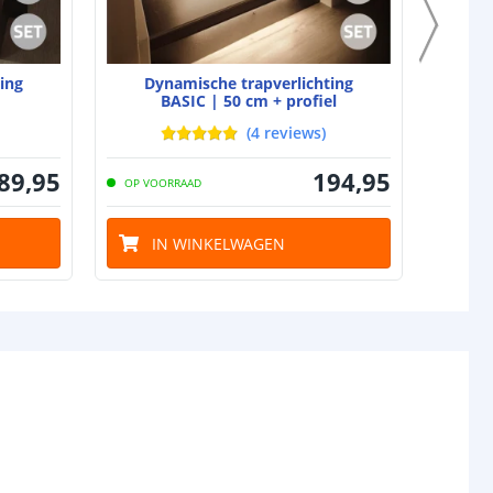
ing
Dynamische trapverlichting
Dy
BASIC | 50 cm + profiel
(
4
reviews
)
89
,
95
194
,
95
OP VOORRAAD
OP VO
IN WINKELWAGEN
I