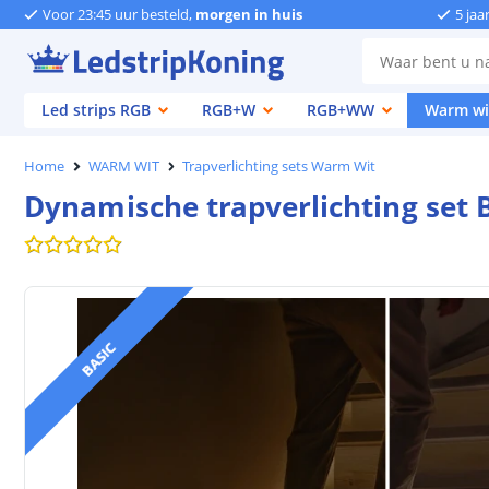
Voor 23:45 uur besteld,
morgen in huis
5 jaa
Led strips RGB
RGB+W
RGB+WW
Warm wi
Home
WARM WIT
Trapverlichting sets Warm Wit
Dynamische trapverlichting set 
BASIC