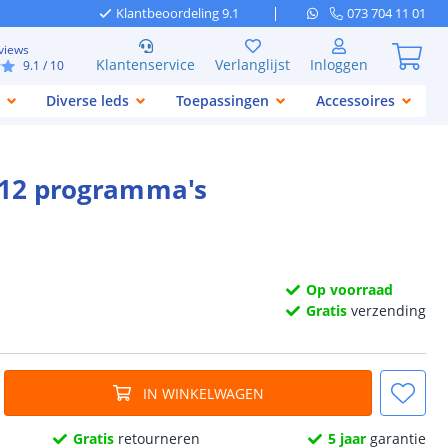
Klantbeoordeling 9.1
073 704 11 01
views
Klantenservice
Verlanglijst
Inloggen
9.1
/ 10
Diverse leds
Toepassingen
Accessoires
- 12 programma's
Op voorraad
Gratis
verzending
IN WINKELWAGEN
Gratis
retourneren
5 jaar
garantie