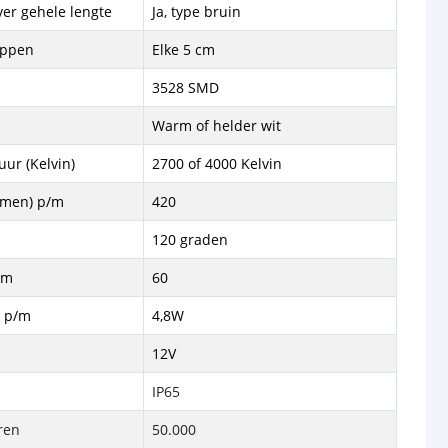
ver gehele lengte
Ja, type bruin
ippen
Elke 5 cm
3528 SMD
Warm of helder wit
ur (Kelvin)
2700 of 4000 Kelvin
lumen) p/m
420
120 graden
/m
60
k p/m
4,8W
12V
IP65
ren
50.000