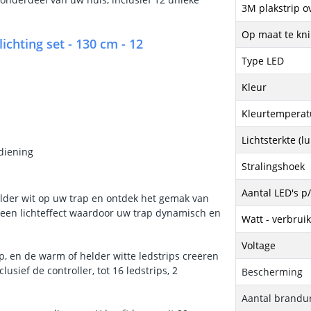
3M plakstrip o
Op maat te kn
hting set - 130 cm - 12
Type LED
Kleur
Kleurtemperatu
Lichtsterkte (
diening
Stralingshoek
Aantal LED's p
elder wit op uw trap en ontdek het gemak van
 u een lichteffect waardoor uw trap dynamisch en
Watt - verbrui
Voltage
p, en de warm of helder witte ledstrips creëren
sief de controller, tot 16 ledstrips, 2
Bescherming
Aantal brandu