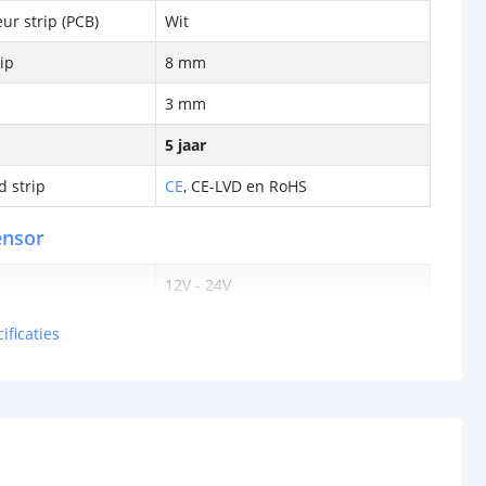
ur strip (PCB)
Wit
rip
8 mm
3 mm
5 jaar
d strip
CE
,
CE-LVD en RoHS
ensor
12V - 24V
ut
10A
ificaties
traging
Instelbaar
120 graden
< 3 meter