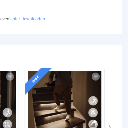
Opbouw en inbouw
5 jaar
 tevens
hier downloaden
BASIC
BASIC