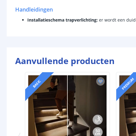
Handleidingen
Installatieschema trapverlichting:
er wordt een duid
Aanvullende producten
PREMIUM
BASIC