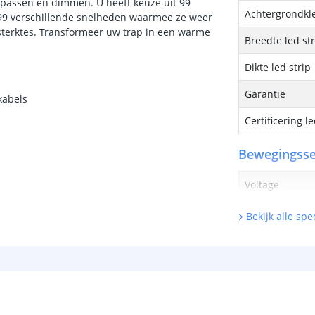
npassen en dimmen. U heeft keuze uit 99
Achtergrondkle
99 verschillende snelheden waarmee ze weer
tsterktes. Transformeer uw trap in een warme
Breedte led st
Dikte led strip
Garantie
kabels
Certificering le
Bewegingss
Voltage
Maximale outp
Bekijk alle spec
Uitschakel ver
Detectiehoek
Detectiebereik