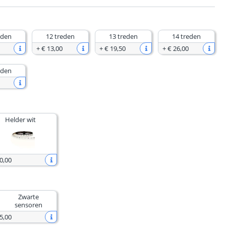
eden
12 treden
13 treden
14 treden
+
€ 13
,
00
+
€ 19
,
50
+
€ 26
,
00
eden
Helder wit
0
,
00
Zwarte
sensoren
5
,
00