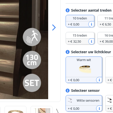
Selecteer aantal treden
10 treden
11 tr
+
€ 0
,
00
+
€ 6
,
50
15 treden
16 tr
+
€ 32
,
50
+
€ 39
,
00
Selecteer uw lichtkleur
Warm wit
+
€ 0
,
00
+
€ 
Selecteer sensor
Witte sensoren
+
€ 0
,
00
+
€ 