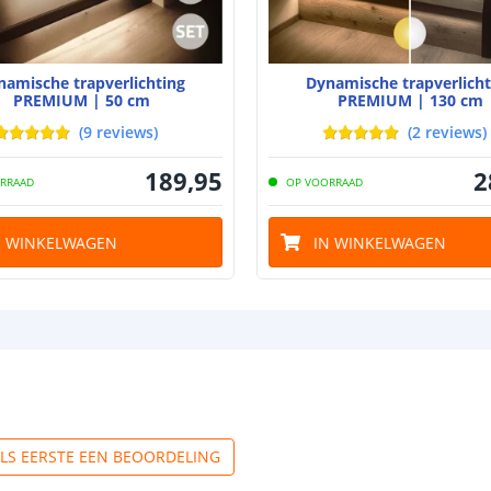
namische trapverlichting
Dynamische trapverlicht
PREMIUM | 50 cm
PREMIUM | 130 cm
(
9
reviews
)
(
2
reviews
)
189
,
95
2
RRAAD
OP VOORRAAD
N WINKELWAGEN
IN WINKELWAGEN
ALS EERSTE EEN BEOORDELING