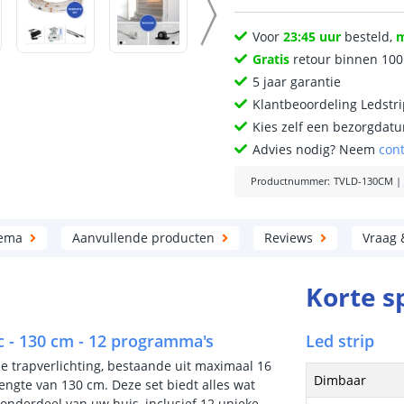
Voor
23:45 uur
besteld,
Gratis
retour binnen 10
5 jaar garantie
Klantbeoordeling Ledstr
Kies zelf een bezorgdatu
Advies nodig? Neem
con
Productnummer
:
TVLD-130CM
|
hema
Aanvullende producten
Reviews
Vraag 
Korte s
c - 130 cm - 12 programma's
Led strip
 trapverlichting, bestaande uit maximaal 16
Dimbaar
lengte van 130 cm. Deze set biedt alles wat
onderdeel van uw huis, inclusief 12 unieke