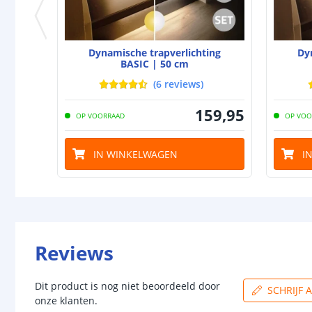
Dynamische trapverlichting
Dy
BASIC | 50 cm
(
6
reviews
)
159
,
95
OP VOORRAAD
OP VOO
IN WINKELWAGEN
I
Reviews
Dit product is nog niet beoordeeld door
SCHRIJF 
onze klanten.