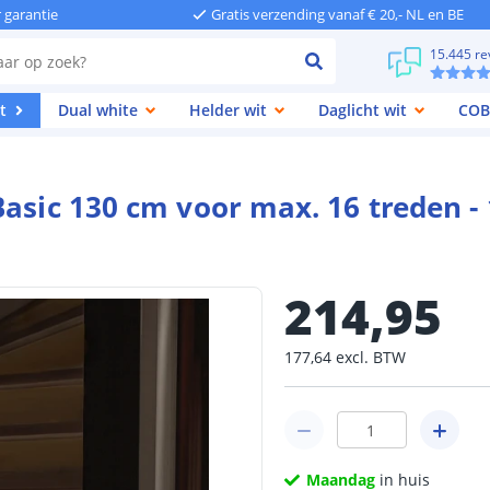
r garantie
Gratis verzending vanaf € 20,- NL en BE
15.445 re
t
Dual white
Helder wit
Daglicht wit
COB
Basic 130 cm voor max. 16 treden 
214
,
95
177
,
64
excl.
BTW
Maandag
in huis