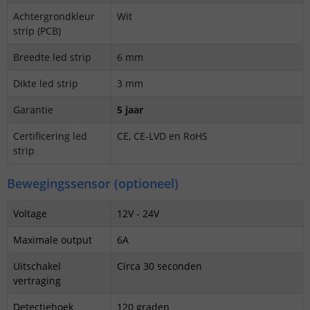
Achtergrondkleur
Wit
strip (PCB)
Breedte led strip
6 mm
Dikte led strip
3 mm
Garantie
5 jaar
Certificering led
CE,
CE-LVD en RoHS
strip
Bewegingssensor (optioneel)
Voltage
12V - 24V
Maximale output
6A
Uitschakel
Circa 30 seconden
vertraging
Detectiehoek
120 graden