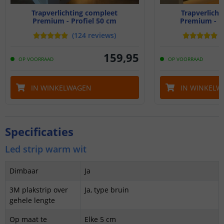
Trapverlichting compleet
Trapverlicht
Premium - Profiel 50 cm
Premium - Pr
(
124
reviews
)
(
159
,
95
OP VOORRAAD
OP VOORRAAD
IN WINKELWAGEN
IN WINKELW
Specificaties
Led strip warm wit
Dimbaar
Ja
3M plakstrip over
Ja, type bruin
gehele lengte
Op maat te
Elke 5 cm