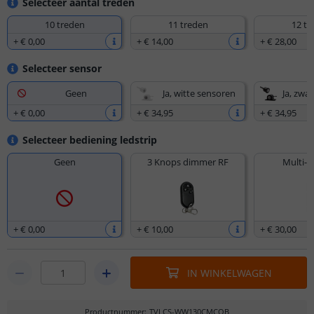
Selecteer aantal treden
10 treden
11 treden
12 tr
+
€ 0
,
00
+
€ 14
,
00
+
€ 28
,
00
Selecteer sensor
Geen
Ja, witte sensoren
Ja, zwa
+
€ 0
,
00
+
€ 34
,
95
+
€ 34
,
95
Selecteer bediening ledstrip
Geen
3 Knops dimmer RF
Multi-z
+
€ 0
,
00
+
€ 10
,
00
+
€ 30
,
00
IN WINKELWAGEN
Productnummer
:
TVLCS-WW130CMCOB