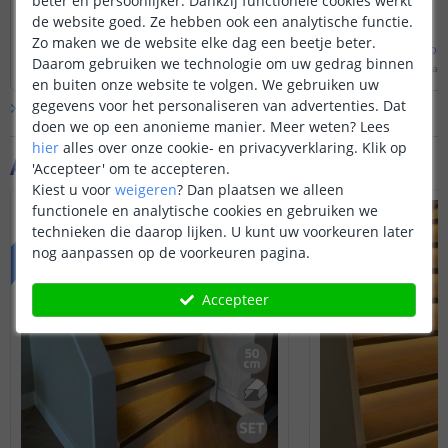
beter en persoonlijker. Dankzij functionele cookies werkt
halverwege de trapverlichting, zal deze
het hoogste punt naar beneden te
er nog steeds voor zorgen dat de
de website goed. Ze hebben ook een analytische functie.
wandelen?
gehele kabelboom met strips aan gaat.
Zo maken we de website elke dag een beetje beter.
Bekijk
hele
antwoord
Bekijk
hele
antwoo
Daarom gebruiken we technologie om uw gedrag binnen
Door
Levi
op
zondag 8 februari 2026
Door
Louise
op
woensdag 2
en buiten onze website te volgen. We gebruiken uw
gegevens voor het personaliseren van advertenties. Dat
Bekijk alle
Vraag & antwoord
doen we op een anonieme manier.
Meer weten?
Lees
hier
alles over onze cookie- en privacyverklaring. Klik op
Aanvullende producten
'Accepteer' om te accepteren.
Kiest u voor
weigeren
?
Dan plaatsen we alleen
functionele en analytische cookies en gebruiken we
PREMIUM
PREMIUM
technieken die daarop lijken. U kunt uw voorkeuren later
nog aanpassen op de voorkeuren pagina.
Accepteer