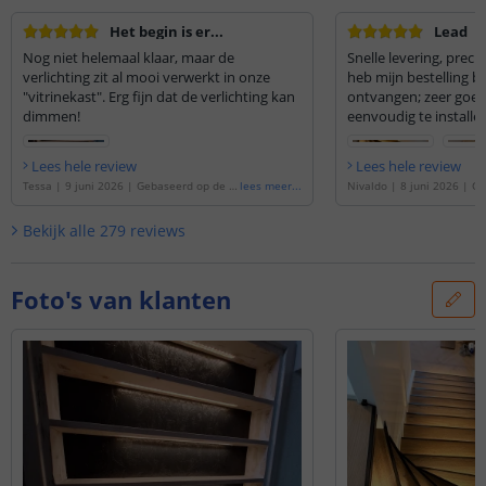
Het begin is er...
Lead
Nog niet helemaal klaar, maar de
Snelle levering, precie
verlichting zit al mooi verwerkt in onze
heb mijn bestelling b
"vitrinekast". Erg fijn dat de verlichting kan
ontvangen; zeer goede
dimmen!
eenvoudig te installe
Lees hele review
Lees hele review
Tessa
|
9 juni 2026
|
Gebaseerd op de
'
L
lees meer
...
Nivaldo
|
8 juni 2026
|
Ge
ed trapverlichting set Basic - Led strip se
'
Led trapverlichting set Bas
t - Warm wit 50 cm
'
et - Warm wit 50 cm
'
Bekijk alle
279
reviews
Foto's van klanten