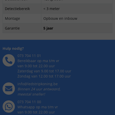
Detectiebereik
< 3 meter
Montage
Opbouw en inbouw
Garantie
5 jaar
Hulp nodig?
073 704 11 01
Bereikbaar op ma t/m vr
van 9.00 tot 22.00 uur
Zaterdag van 9.00 tot 17.00 uur
Zondag van 12.00 tot 17.00 uur
info@ledstripkoning.be
Binnen 24 uur antwoord,
meestal sneller!
073 704 11 00
Whatsapp op ma t/m vr
van 9.00 tot 22.00 uur