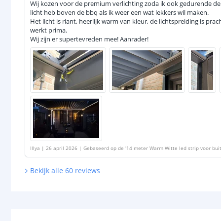
Wij kozen voor de premium verlichting zoda ik ook gedurende 
licht heb boven de bbq als ik weer een wat lekkers wil maken.
Het licht is riant, heerlijk warm van kleur, de lichtspreiding is pr
werkt prima.
Wij zijn er supertevreden mee! Aanrader!
Illya
|
26 april 2026
|
Gebaseerd op de
'
14 meter Warm Witte led strip voor bui
Bekijk alle
60
reviews