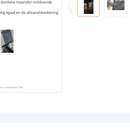
de donkere maanden voldoende
Plakstrip
achtig egaal en de afstandsbediening
Breedte led st
Dikte led strip
Aansluiting be
Aansluiting ei
ten complete set
'