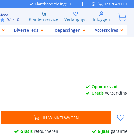
Klantbeoordeling 9.1
073 704 11 01
views
Klantenservice
Verlanglijst
Inloggen
9.1
/ 10
Diverse leds
Toepassingen
Accessoires
Op voorraad
Gratis
verzending
IN WINKELWAGEN
Gratis
retourneren
5 jaar
garantie