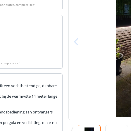
voor buiten complete set
'
Lumen per Wa
Watt per LED
n complete set
'
Voltage (DC)
 ik een vochtbestendige, dimbare
Strip eigen
t bij de warmwitte 14 meter lange
Bescherming
Materiaal wate
fstandsbediening aan ontvangers
bescherming (I
n pergola en verlichting, maar nu
Achtergrondkle