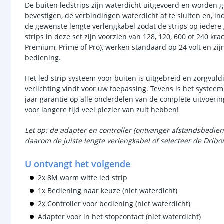
De buiten ledstrips zijn waterdicht uitgevoerd en worden g
bevestigen, de verbindingen waterdicht af te sluiten en, i
de gewenste lengte verlengkabel zodat de strips op ieder
strips in deze set zijn voorzien van 128, 120, 600 of 240 kra
Premium, Prime of Pro), werken standaard op 24 volt en zi
bediening.
Het led strip systeem voor buiten is uitgebreid en zorgvuld
verlichting vindt voor uw toepassing. Tevens is het systee
jaar garantie op alle onderdelen van de complete uitvoerin
voor langere tijd veel plezier van zult hebben!
Let op: de adapter en controller (ontvanger afstandsbedie
daarom de juiste lengte verlengkabel of selecteer de Dribox
U ontvangt het volgende
2x 8M warm witte led strip
1x Bediening naar keuze (niet waterdicht)
2x Controller voor bediening (niet waterdicht)
Adapter voor in het stopcontact (niet waterdicht)