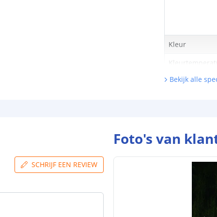
Kleur
Kleurtemperatu
Bekijk alle spec
CRI
Aantal brandu
Technische s
Foto's van klan
Lichtsterkte (
SCHRIJF EEN REVIEW
Watt - vermog