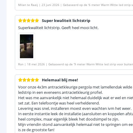
Milan te Raaij
|
23 juni 2026
|
Gebaseerd op de
'
6 meter Warm Witte led strip 
Super kwaliteit lichtstrip
Superkwaliteit lichtstrip. Geeft heel mooi licht.
Ron
|
18 mei 2026
|
Gebaseerd op de
'
9 meter Warm Witte led strip voor buite
Helemaal blij mee!
Voor onze 4x3m antracietkleurige pergola met lamellendak wilde
ledstrip in een eveneens antracietkleurig profiel.
Het was me aanvankelijk niet helemaal duidelijk wat er wel en nie
set zat. Een telefoontje was heel verhelderend.
Levering was snel, installeren moest even wachten ivm het weer.
In eerste instantie leek de installatie (aansluiten en koppelen a
heel complex, maar eigenlijk bleek het doodsimpel te zijn.
Mijn vriendin stond aanvankelijk helemaal niet te springen om ee
is ze de grootste fan!