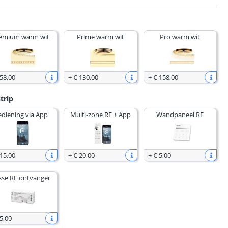
emium warm wit
Prime warm wit
Pro warm wit
 58
,
00
+
€ 130
,
00
+
€ 158
,
00
trip
ediening via App
Multi-zone RF + App
Wandpaneel RF
 15
,
00
+
€ 20
,
00
+
€ 5
,
00
sse RF ontvanger
5
,
00