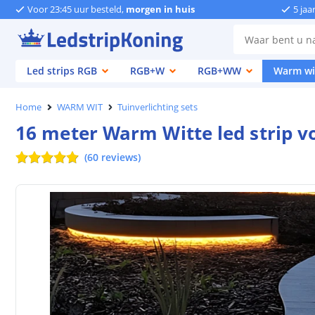
Voor 23:45 uur besteld,
morgen in huis
5 jaa
Led strips RGB
RGB+W
RGB+WW
Warm wi
Home
WARM WIT
Tuinverlichting sets
16 meter Warm Witte led strip v
(
60
reviews
)