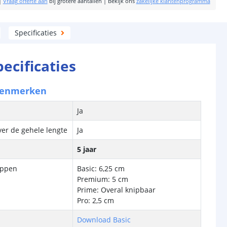
|
Vraag offerte aan
bij grotere aantallen
|
Bekijk ons
zakelijke klantenprogramma
Specificaties
pecificaties
kenmerken
Ja
ver de gehele lengte
Ja
5 jaar
ippen
Basic: 6,25 cm
Premium: 5 cm
Prime: Overal knipbaar
Pro: 2,5 cm
Download Basic