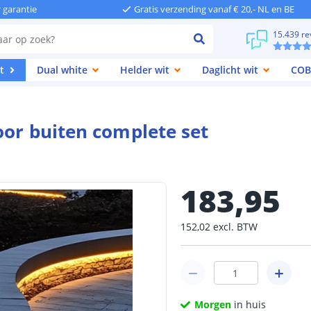
r garantie
Gratis verzending vanaf € 20,- NL en BE
15.439 re
t
Dual white
Helder wit
Daglicht wit
COB
oor buiten complete set
183
,
95
152
,
02
excl.
BTW
Morgen
in huis