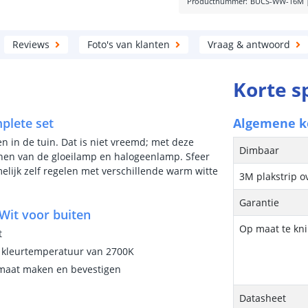
Productnummer
:
BUCS-WW-16M
Reviews
Foto's van klanten
Vraag & antwoord
Korte s
plete set
Algemene 
ten in de tuin. Dat is niet vreemd; met deze
Dimbaar
ennen van de gloeilamp en halogeenlamp. Sfeer
amelijk zelf regelen met verschillende warm witte
3M plakstrip o
Garantie
Wit voor buiten
Op maat te kn
t
n kleurtemperatuur van 2700K
p maat maken en bevestigen
Datasheet