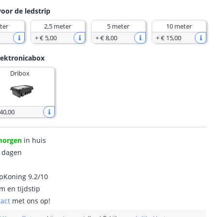
voor de ledstrip
ter
2,5 meter
5 meter
10 meter
+
€ 5
,
00
+
€ 8
,
00
+
€ 15
,
00
lektronicabox
Dribox
 40
,
00
morgen
in huis
0 dagen
ipKoning 9.2/10
m en tijdstip
tact
met ons op!