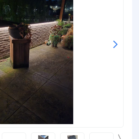
Pro: 16,78 watt
tt
Basic: 87,53 lm
Premium: 82,96 lm
Prime: 70,81 lm
Pro: 93,03 lm
Basic: 0,044 watt
Premium: 0,104 watt
Prime: 0,023 watt
Pro: 0,070 watt
24V
schappen
IP67
rdichte
Siliconen
P65/67)
ur strip (PCB)
Wit