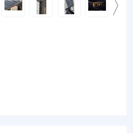
3M VHB
rip
Basic: 8 mm
Premium: 10 mm
Prime: 12 mm
Pro: 10 mm
Basic: 4,8 mm
Premium: 5,5 mm
Prime: 6 mm
Pro: 5,4 mm
gin
5.5x2.1 DC stekker type vrouw
nde
5.5x2.1 DC stekker type man