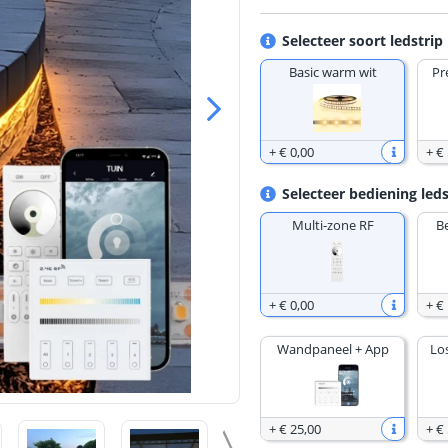
Selecteer soort ledstrip
Basic warm wit
Pr
+
€ 0
,
00
+
€
Selecteer bediening leds
Multi-zone RF
B
+
€ 0
,
00
+
€
Wandpaneel + App
Lo
+
€ 25
,
00
+
€ 