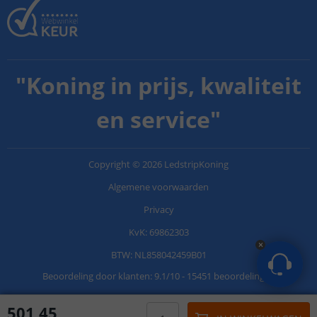
"
Koning in prijs, kwaliteit
en service
"
Copyright
©
2026
LedstripKoning
Algemene voorwaarden
Privacy
KvK: 69862303
BTW: NL858042459B01
Beoordeling door klanten:
9.1
/
10
-
15451 beoordelingen
501
,
45