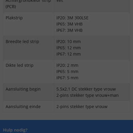
Achtergrondkleur strip
Wit
(PCB)
Plakstrip
IP20: 3M 300LSE
IP65: 3M VHB
IP67: 3M VHB
Breedte led strip
IP20: 10 mm
IP65: 12 mm
IP67: 12 mm
Dikte led strip
IP20: 2 mm
IP65: 5 mm
IP67: 5 mm
Aansluiting begin
5.5x2.1 DC stekker type vrouw
2-pins stekker type vrouw+man
Aansluiting einde
2-pins stekker type vrouw
Hulp nodig?