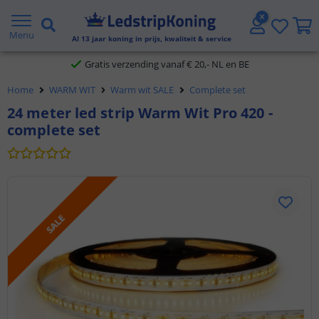
5 jaar garantie
Menu
Al
13
jaar koning in prijs, kwaliteit & service
Gratis verzending vanaf € 20,- NL en BE
Home
WARM WIT
Warm wit SALE
Complete set
Klantbeoordeling 9.1
24 meter led strip Warm Wit Pro 420 -
complete set
Voor 23:45 uur besteld,
morgen in huis
SALE