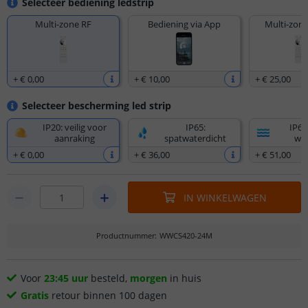
Selecteer bediening ledstrip
Multi-zone RF
Bediening via App
Multi-zone
+
€ 0
,
00
+
€ 10
,
00
+
€ 25
,
00
Selecteer bescherming led strip
IP20: veilig voor
IP65:
IP67
aanraking
spatwaterdicht
wat
+
€ 0
,
00
+
€ 36
,
00
+
€ 51
,
00
IN WINKELWAGEN
Productnummer
:
WWCS420-24M
Voor
23:45 uur
besteld,
morgen
in huis
Gratis
retour binnen 100 dagen